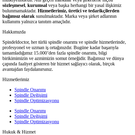
sözleşmesel
,
kurumsal
veya başka herhangi bir yasal ilişkimiz
bulunmamaktadır.
Hizmetlerimiz, üretici ve tedarikçilerden
bağımsız olarak
sunulmaktadır. Marka veya şirket adlarının
kullanımı yalnızca tanıtım amaçlıdır.
Hakkımızda
Spindeldoctor, her türlü spindle onarımı ve spindle hizmetlerinde,
profesyonel ve uzman iş ortağınızdır. Bugüne kadar başarıyla
tamamladığımız 15.000’den fazla spindle onarımı, bilgi
birikimimizin ve azmimizin somut örneğidir. Bağımsız ve dünya
çapında faaliyet gösteren bir hizmet sağlayıcı olarak, birçok
avantajdan faydalanırsınız.
Hizmetlerimiz
Spindle Onarımı
Spindle Değişimi
Spindle Optimizasyonu
Spindle Onarımı
Spindle Değişimi
Spindle Optimizasyonu
Hukuk & Hizmet