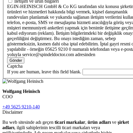
İletişim ve ürün bilgileri
EGIN-HEINISCH GmbH & Co KG tarafından söz konusu şirketi
ürünleri ve hizmetleri hakkında bilgi vermek, kişisel danışmanlık
randevuları planlamak ve yukarıda sağlanan iletişim verilerini kull
telefon, e-posta, SMS ve mesajlaşma hizmeti aracılığıyla görüş vey
müşteri memnuniyeti anketleri yapmak için benimle iletişime geçilm
kabul ediyorum (reklam). İletişim bilgilerimdeki bir değişiklik ona
geçerliliğini değiştirmez. Bu onayı istediğim zaman, sebep
göstermeksizin, kısmen dahi olsa iptal edebilirim. İptal gayri resmi 
yapılabilir - örneğin 05625 9210 0 numaralı telefondan veya e-post
yoluyla service@spindeldoctor.com adresinden
Gönder
Captcha
If you are human, leave this field blank.
Wolfgang Heinisch
COO
+49 5625 9210-140
Disclaimer
Bu web sitesinde adı geçen
ticari markalar
,
ürün adları
ve
şirket
adları
, ilgili sahiplerinin tescilli ticari markaları veya
mülkiyetindedir. Adı geçen markalar veya şirketlerle hiçbir