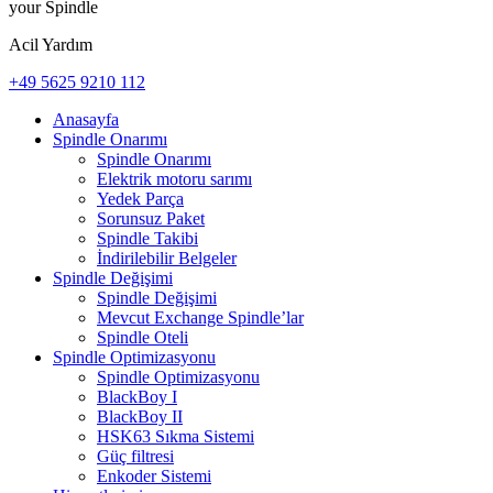
your Spindle
Acil Yardım
+49 5625 9210 112
Anasayfa
Spindle Onarımı
Spindle Onarımı
Elektrik motoru sarımı
Yedek Parça
Sorunsuz Paket
Spindle Takibi
İndirilebilir Belgeler
Spindle Değişimi
Spindle Değişimi
Mevcut Exchange Spindle’lar
Spindle Oteli
Spindle Optimizasyonu
Spindle Optimizasyonu
BlackBoy I
BlackBoy II
HSK63 Sıkma Sistemi
Güç filtresi
Enkoder Sistemi