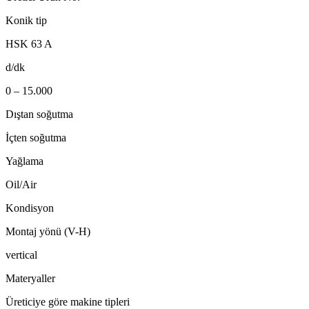
Konik tip
HSK 63 A
d/dk
0 – 15.000
Dıştan soğutma
İçten soğutma
Yağlama
Oil/Air
Kondisyon
Montaj yönü (V-H)
vertical
Materyaller
Üreticiye göre makine tipleri