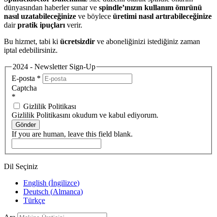
dünyasından haberler sunar ve
spindle’ınızın kullanım ömrünü
nasıl uzatabileceğinize
ve böylece
üretimi nasıl artırabileceğinize
dair
pratik ipuçları
verir.
Bu hizmet, tabi ki
ücretsizdir
ve aboneliğinizi istediğiniz zaman
iptal edebilirsiniz.
2024 - Newsletter Sign-Up
E-posta
*
Captcha
*
Gizlilik Politikası
Gizlilik Politikasını okudum ve kabul ediyorum.
Gönder
If you are human, leave this field blank.
Dil Seçiniz
English
(
İngilizce
)
Deutsch
(
Almanca
)
Türkçe