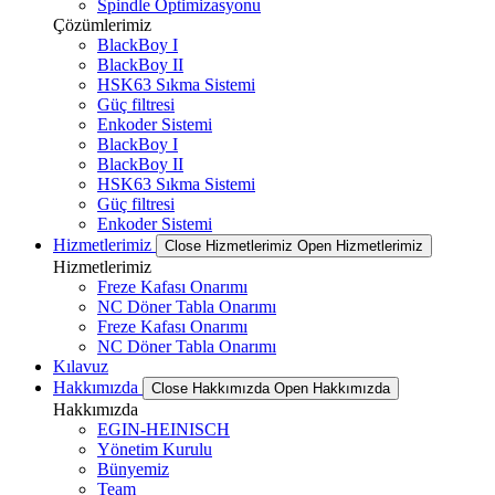
Spindle Optimizasyonu
Çözümlerimiz
BlackBoy I
BlackBoy II
HSK63 Sıkma Sistemi
Güç filtresi
Enkoder Sistemi
BlackBoy I
BlackBoy II
HSK63 Sıkma Sistemi
Güç filtresi
Enkoder Sistemi
Hizmetlerimiz
Close Hizmetlerimiz
Open Hizmetlerimiz
Hizmetlerimiz
Freze Kafası Onarımı
NC Döner Tabla Onarımı
Freze Kafası Onarımı
NC Döner Tabla Onarımı
Kılavuz
Hakkımızda
Close Hakkımızda
Open Hakkımızda
Hakkımızda
EGIN-HEINISCH
Yönetim Kurulu
Bünyemiz
Team