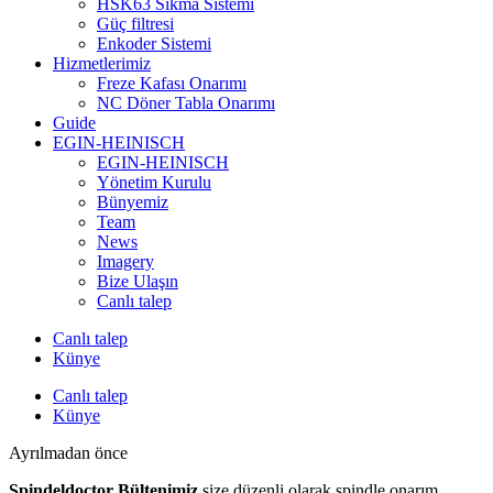
HSK63 Sıkma Sistemi
Güç filtresi
Enkoder Sistemi
Hizmetlerimiz
Freze Kafası Onarımı
NC Döner Tabla Onarımı
Guide
EGIN-HEINISCH
EGIN-HEINISCH
Yönetim Kurulu
Bünyemiz
Team
News
Imagery
Bize Ulaşın
Canlı talep
Canlı talep
Künye
Canlı talep
Künye
Ayrılmadan önce
Spindeldoctor Bültenimiz
size düzenli olarak spindle onarım