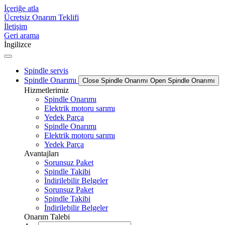
İçeriğe atla
Ücretsiz Onarım Teklifi
İletişim
Geri arama
İngilizce
Spindle servis
Spindle Onarımı
Close Spindle Onarımı
Open Spindle Onarımı
Hizmetlerimiz
Spindle Onarımı
Elektrik motoru sarımı
Yedek Parça
Spindle Onarımı
Elektrik motoru sarımı
Yedek Parça
Avantajları
Sorunsuz Paket
Spindle Takibi
İndirilebilir Belgeler
Sorunsuz Paket
Spindle Takibi
İndirilebilir Belgeler
Onarım Talebi