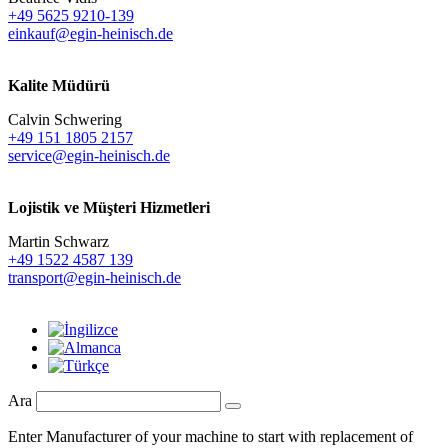
+49 5625 9210-139
einkauf@egin-heinisch.de
Kalite Müdürü
Calvin Schwering
+49 151 1805 2157
service@egin-heinisch.de
Lojistik ve
Müşteri Hizmetleri
Martin Schwarz
+49 1522 4587 139
transport@egin-heinisch.de
Ara
Enter Manufacturer of your machine to start with replacement of