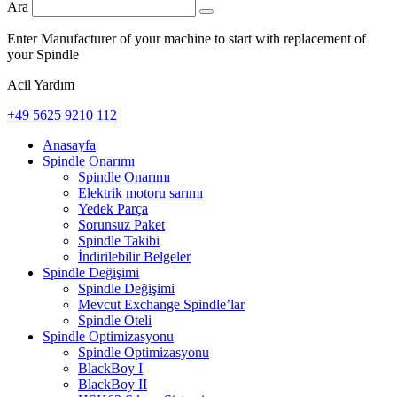
Ara
Enter Manufacturer of your machine to start with replacement of
your Spindle
Acil Yardım
+49 5625 9210 112
Anasayfa
Spindle Onarımı
Spindle Onarımı
Elektrik motoru sarımı
Yedek Parça
Sorunsuz Paket
Spindle Takibi
İndirilebilir Belgeler
Spindle Değişimi
Spindle Değişimi
Mevcut Exchange Spindle’lar
Spindle Oteli
Spindle Optimizasyonu
Spindle Optimizasyonu
BlackBoy I
BlackBoy II