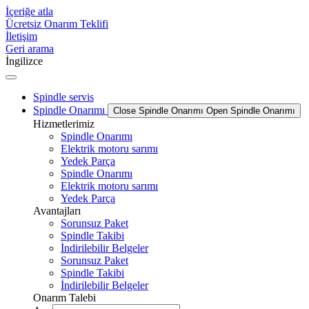
İçeriğe atla
Ücretsiz Onarım Teklifi
İletişim
Geri arama
İngilizce
Spindle servis
Spindle Onarımı
Close Spindle Onarımı
Open Spindle Onarımı
Hizmetlerimiz
Spindle Onarımı
Elektrik motoru sarımı
Yedek Parça
Spindle Onarımı
Elektrik motoru sarımı
Yedek Parça
Avantajları
Sorunsuz Paket
Spindle Takibi
İndirilebilir Belgeler
Sorunsuz Paket
Spindle Takibi
İndirilebilir Belgeler
Onarım Talebi