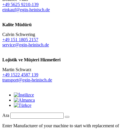
+49 5625 9210-139
einkauf@egin-heinisch.de
Kalite Müdürü
Calvin Schwering
+49 151 1805 2157
service@egin-heinisch.de
Lojistik ve
Müşteri Hizmetleri
Martin Schwarz
+49 1522 4587 139
transport@egin-heinisch.de
Ara
Enter Manufacturer of your machine to start with replacement of