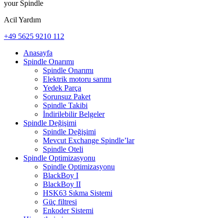
your Spindle
Acil Yardım
+49 5625 9210 112
Anasayfa
Spindle Onarımı
Spindle Onarımı
Elektrik motoru sarımı
Yedek Parça
Sorunsuz Paket
Spindle Takibi
İndirilebilir Belgeler
Spindle Değişimi
Spindle Değişimi
Mevcut Exchange Spindle’lar
Spindle Oteli
Spindle Optimizasyonu
Spindle Optimizasyonu
BlackBoy I
BlackBoy II
HSK63 Sıkma Sistemi
Güç filtresi
Enkoder Sistemi