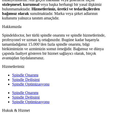
sözleşmesel
,
kurumsal
veya başka herhangi bir yasal ilişkimiz
bulunmamaktadır.
Hizmetlerimiz, üretici ve tedarikçilerden
bağımsız olarak
sunulmaktadır. Marka veya şirket adlarının
kullanımı yalnızca tanıtım amaçlıdır.
Hakkımızda
Spindeldoctor, her türlü spindle onarımı ve spindle hizmetlerinde,
profesyonel ve uzman iş ortağınızdır. Bugüne kadar başarıyla
tamamladığımız 15.000’den fazla spindle onarımı, bilgi
birikimimizin ve azmimizin somut örneğidir. Bağımsız ve dünya
çapında faaliyet gösteren bir hizmet sağlayıcı olarak, birçok
avantajdan faydalanırsınız.
Hizmetlerimiz
Spindle Onarımı
Spindle Değişimi
Spindle Optimizasyonu
Spindle Onarımı
Spindle Değişimi
Spindle Optimizasyonu
Hukuk & Hizmet