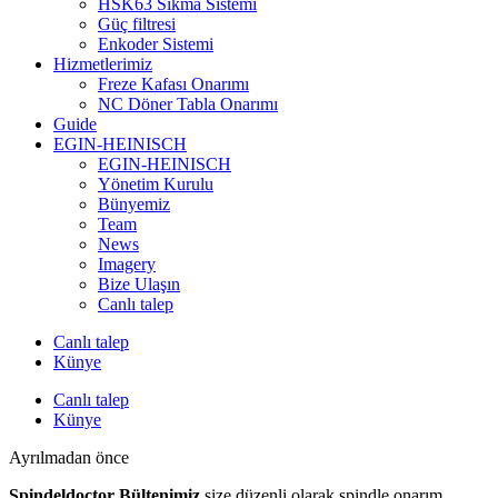
HSK63 Sıkma Sistemi
Güç filtresi
Enkoder Sistemi
Hizmetlerimiz
Freze Kafası Onarımı
NC Döner Tabla Onarımı
Guide
EGIN-HEINISCH
EGIN-HEINISCH
Yönetim Kurulu
Bünyemiz
Team
News
Imagery
Bize Ulaşın
Canlı talep
Canlı talep
Künye
Canlı talep
Künye
Ayrılmadan önce
Spindeldoctor Bültenimiz
size düzenli olarak spindle onarım