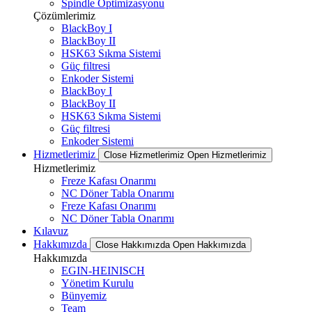
Spindle Optimizasyonu
Çözümlerimiz
BlackBoy I
BlackBoy II
HSK63 Sıkma Sistemi
Güç filtresi
Enkoder Sistemi
BlackBoy I
BlackBoy II
HSK63 Sıkma Sistemi
Güç filtresi
Enkoder Sistemi
Hizmetlerimiz
Close Hizmetlerimiz
Open Hizmetlerimiz
Hizmetlerimiz
Freze Kafası Onarımı
NC Döner Tabla Onarımı
Freze Kafası Onarımı
NC Döner Tabla Onarımı
Kılavuz
Hakkımızda
Close Hakkımızda
Open Hakkımızda
Hakkımızda
EGIN-HEINISCH
Yönetim Kurulu
Bünyemiz
Team