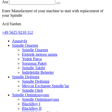
Ara
Enter Manufacturer of your machine to start with replacement of
your Spindle
Acil Yardım
+49 5625 9210 112
Anasayfa
Spindle Onarımı
Spindle Onarımı
Elektrik motoru sarımı
Yedek Parça
Sorunsuz Paket
Spindle Takibi
İndirilebilir Belgeler
Spindle Değişimi
Spindle Değişimi
Mevcut Exchange Spindle’lar
Spindle Oteli
Spindle Optimizasyonu
Spindle Optimizasyonu
BlackBoy I
BlackBoy II