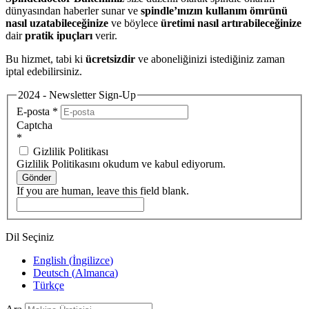
dünyasından haberler sunar ve
spindle’ınızın kullanım ömrünü
nasıl uzatabileceğinize
ve böylece
üretimi nasıl artırabileceğinize
dair
pratik ipuçları
verir.
Bu hizmet, tabi ki
ücretsizdir
ve aboneliğinizi istediğiniz zaman
iptal edebilirsiniz.
2024 - Newsletter Sign-Up
E-posta
*
Captcha
*
Gizlilik Politikası
Gizlilik Politikasını okudum ve kabul ediyorum.
Gönder
If you are human, leave this field blank.
Dil Seçiniz
English
(
İngilizce
)
Deutsch
(
Almanca
)
Türkçe