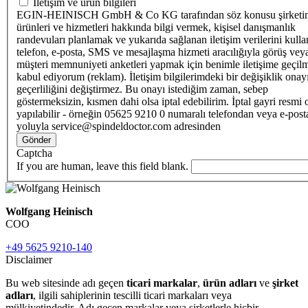
İletişim ve ürün bilgileri
EGIN-HEINISCH GmbH & Co KG tarafından söz konusu şirketi
ürünleri ve hizmetleri hakkında bilgi vermek, kişisel danışmanlık
randevuları planlamak ve yukarıda sağlanan iletişim verilerini kull
telefon, e-posta, SMS ve mesajlaşma hizmeti aracılığıyla görüş vey
müşteri memnuniyeti anketleri yapmak için benimle iletişime geçilm
kabul ediyorum (reklam). İletişim bilgilerimdeki bir değişiklik ona
geçerliliğini değiştirmez. Bu onayı istediğim zaman, sebep
göstermeksizin, kısmen dahi olsa iptal edebilirim. İptal gayri resmi 
yapılabilir - örneğin 05625 9210 0 numaralı telefondan veya e-post
yoluyla service@spindeldoctor.com adresinden
Gönder
Captcha
If you are human, leave this field blank.
Wolfgang Heinisch
COO
+49 5625 9210-140
Disclaimer
Bu web sitesinde adı geçen
ticari markalar
,
ürün adları
ve
şirket
adları
, ilgili sahiplerinin tescilli ticari markaları veya
mülkiyetindedir. Adı geçen markalar veya şirketlerle hiçbir