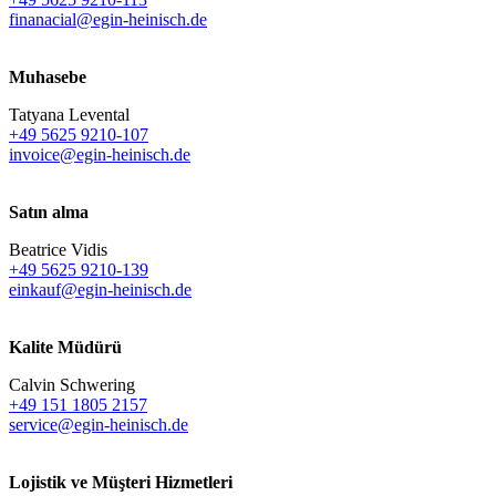
finanacial@egin-heinisch.de
Muhasebe
Tatyana Levental
+49 5625 9210-107
invoice@egin-heinisch.de
Satın alma
Beatrice Vidis
+49 5625 9210-139
einkauf@egin-heinisch.de
Kalite Müdürü
Calvin Schwering
+49 151 1805 2157
service@egin-heinisch.de
Lojistik ve
Müşteri Hizmetleri