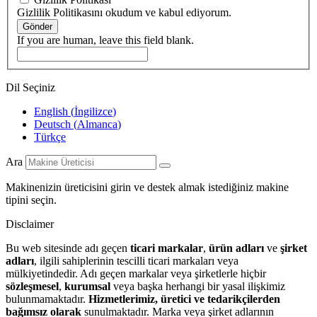
Gizlilik Politikasını okudum ve kabul ediyorum.
Gönder
If you are human, leave this field blank.
Dil Seçiniz
English
(
İngilizce
)
Deutsch
(
Almanca
)
Türkçe
Ara
Makinenizin üreticisini girin ve destek almak istediğiniz makine
tipini seçin.
Disclaimer
Bu web sitesinde adı geçen
ticari markalar
,
ürün adları
ve
şirket
adları
, ilgili sahiplerinin tescilli ticari markaları veya
mülkiyetindedir. Adı geçen markalar veya şirketlerle hiçbir
sözleşmesel
,
kurumsal
veya başka herhangi bir yasal ilişkimiz
bulunmamaktadır.
Hizmetlerimiz, üretici ve tedarikçilerden
bağımsız olarak
sunulmaktadır. Marka veya şirket adlarının