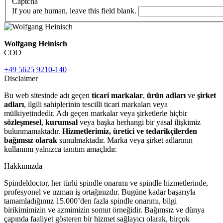
Captcha
If you are human, leave this field blank.
Wolfgang Heinisch
COO
+49 5625 9210-140
Disclaimer
Bu web sitesinde adı geçen
ticari markalar
,
ürün adları
ve
şirket
adları
, ilgili sahiplerinin tescilli ticari markaları veya
mülkiyetindedir. Adı geçen markalar veya şirketlerle hiçbir
sözleşmesel
,
kurumsal
veya başka herhangi bir yasal ilişkimiz
bulunmamaktadır.
Hizmetlerimiz, üretici ve tedarikçilerden
bağımsız olarak
sunulmaktadır. Marka veya şirket adlarının
kullanımı yalnızca tanıtım amaçlıdır.
Hakkımızda
Spindeldoctor, her türlü spindle onarımı ve spindle hizmetlerinde,
profesyonel ve uzman iş ortağınızdır. Bugüne kadar başarıyla
tamamladığımız 15.000’den fazla spindle onarımı, bilgi
birikimimizin ve azmimizin somut örneğidir. Bağımsız ve dünya
çapında faaliyet gösteren bir hizmet sağlayıcı olarak, birçok