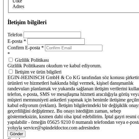
Ülke
Adres
İletişim bilgileri
Telefon
E-posta
*
Confirm E-posta
*
*
Gizlilik Politikası
Gizlilik Politikasını okudum ve kabul ediyorum.
İletişim ve ürün bilgileri
EGIN-HEINISCH GmbH & Co KG tarafından söz konusu şirketi
ürünleri ve hizmetleri hakkında bilgi vermek, kişisel danışmanlık
randevuları planlamak ve yukarıda sağlanan iletişim verilerini kull
telefon, e-posta, SMS ve mesajlaşma hizmeti aracılığıyla görüş vey
müşteri memnuniyeti anketleri yapmak için benimle iletişime geçilm
kabul ediyorum (reklam). İletişim bilgilerimdeki bir değişiklik ona
geçerliliğini değiştirmez. Bu onayı istediğim zaman, sebep
göstermeksizin, kısmen dahi olsa iptal edebilirim. İptal gayri resmi 
yapılabilir - örneğin 05625 9210 0 numaralı telefondan veya e-post
yoluyla service@spindeldoctor.com adresinden
Gönder