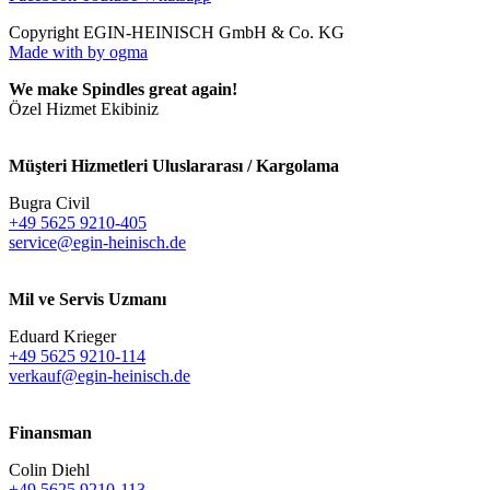
Copyright EGIN-HEINISCH GmbH & Co. KG
Made with
by ogma
We make Spindles great again!
Özel Hizmet Ekibiniz
Müşteri Hizmetleri Uluslararası / Kargolama
Bugra Civil
+49 5625 9210-405
service@egin-heinisch.de
Mil ve Servis Uzmanı
Eduard Krieger
+49 5625 9210-114
verkauf@egin-heinisch.de
Finansman
Colin Diehl
+49 5625 9210-113