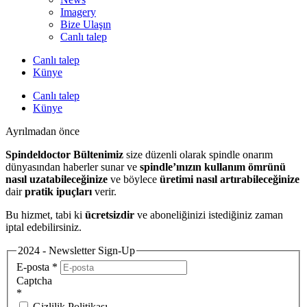
Imagery
Bize Ulaşın
Canlı talep
Canlı talep
Künye
Canlı talep
Künye
Ayrılmadan önce
Spindeldoctor Bültenimiz
size düzenli olarak spindle onarım
dünyasından haberler sunar ve
spindle’ınızın kullanım ömrünü
nasıl uzatabileceğinize
ve böylece
üretimi nasıl artırabileceğinize
dair
pratik ipuçları
verir.
Bu hizmet, tabi ki
ücretsizdir
ve aboneliğinizi istediğiniz zaman
iptal edebilirsiniz.
2024 - Newsletter Sign-Up
E-posta
*
Captcha
*
Gizlilik Politikası