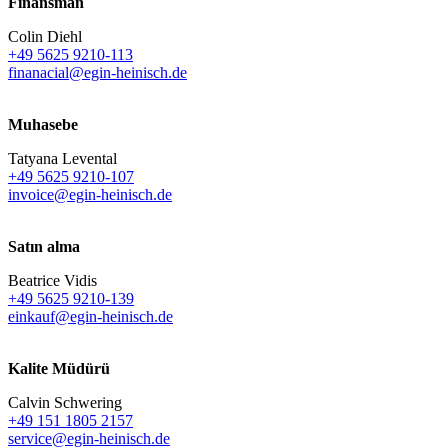
Finansman
Colin Diehl
+49 5625 9210-113
finanacial@egin-heinisch.de
Muhasebe
Tatyana Levental
+49 5625 9210-107
invoice@egin-heinisch.de
Satın alma
Beatrice Vidis
+49 5625 9210-139
einkauf@egin-heinisch.de
Kalite Müdürü
Calvin Schwering
+49 151 1805 2157
service@egin-heinisch.de