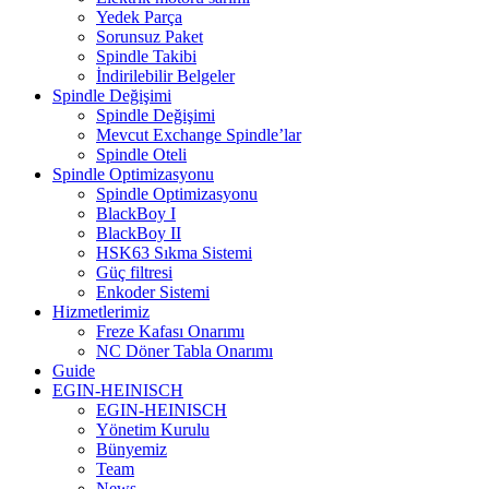
Yedek Parça
Sorunsuz Paket
Spindle Takibi
İndirilebilir Belgeler
Spindle Değişimi
Spindle Değişimi
Mevcut Exchange Spindle’lar
Spindle Oteli
Spindle Optimizasyonu
Spindle Optimizasyonu
BlackBoy I
BlackBoy II
HSK63 Sıkma Sistemi
Güç filtresi
Enkoder Sistemi
Hizmetlerimiz
Freze Kafası Onarımı
NC Döner Tabla Onarımı
Guide
EGIN-HEINISCH
EGIN-HEINISCH
Yönetim Kurulu
Bünyemiz
Team
News