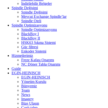
İndirilebilir Belgeler
Spindle Değişimi
Spindle Değişimi
Mevcut Exchange Spindle’lar
Spindle Oteli
Spindle Optimizasyonu
Spindle Optimizasyonu
BlackBoy I
BlackBoy II
HSK63 Sıkma Sistemi
Güç filtresi
Enkoder Sistemi
Hizmetlerimiz
Freze Kafası Onarımı
NC Döner Tabla Onarımı
Guide
EGIN-HEINISCH
EGIN-HEINISCH
Yönetim Kurulu
Bünyemiz
Team
News
Imagery
Bize Ulaşın
Canlı talep