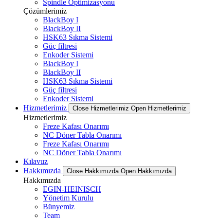
Spindle Optimizasyonu
Çözümlerimiz
BlackBoy I
BlackBoy II
HSK63 Sıkma Sistemi
Güç filtresi
Enkoder Sistemi
BlackBoy I
BlackBoy II
HSK63 Sıkma Sistemi
Güç filtresi
Enkoder Sistemi
Hizmetlerimiz
Close Hizmetlerimiz
Open Hizmetlerimiz
Hizmetlerimiz
Freze Kafası Onarımı
NC Döner Tabla Onarımı
Freze Kafası Onarımı
NC Döner Tabla Onarımı
Kılavuz
Hakkımızda
Close Hakkımızda
Open Hakkımızda
Hakkımızda
EGIN-HEINISCH
Yönetim Kurulu
Bünyemiz
Team