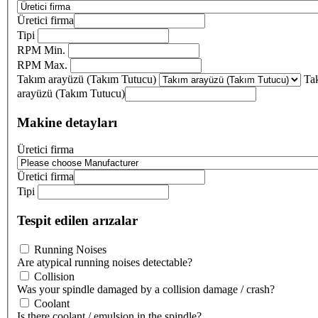
Üretici firma
Tipi
RPM Min.
RPM Max.
Takım arayüzü (Takım Tutucu)
Ta
arayüzü (Takım Tutucu)
Makine detayları
Üretici firma
Üretici firma
Tipi
Tespit edilen arızalar
Running Noises
Are atypical running noises detectable?
Collision
Was your spindle damaged by a collision damage / crash?
Coolant
Is there coolant / emulsion in the spindle?