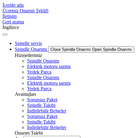
İçeriğe atla
Ücretsiz Onarım Teklifi
İletişim
Geri arama
İngilizce
Spindle servis
Spindle Onarımı
Close Spindle Onarımı
Open Spindle Onarımı
Hizmetlerimiz
Spindle Onarımı
Elektrik motoru sarımı
Yedek Parça
Spindle Onarımı
Elektrik motoru sarımı
Yedek Parça
Avantajları
Sorunsuz Paket
Spindle Takibi
İndirilebilir Belgeler
Sorunsuz Paket
Spindle Takibi
İndirilebilir Belgeler
Onarım Talebi