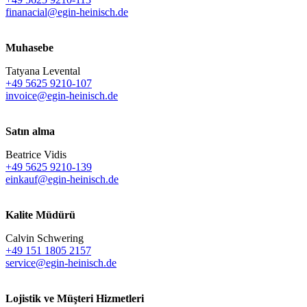
finanacial@egin-heinisch.de
Muhasebe
Tatyana Levental
+49 5625 9210-107
invoice@egin-heinisch.de
Satın alma
Beatrice Vidis
+49 5625 9210-139
einkauf@egin-heinisch.de
Kalite Müdürü
Calvin Schwering
+49 151 1805 2157
service@egin-heinisch.de
Lojistik ve
Müşteri Hizmetleri