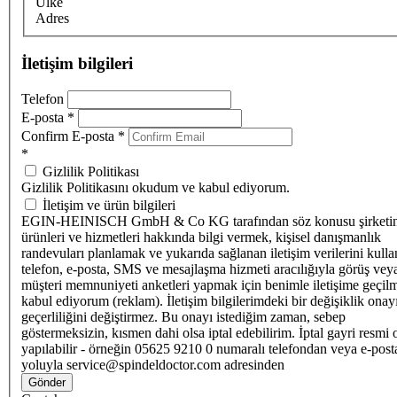
Ülke
Adres
İletişim bilgileri
Telefon
E-posta
*
Confirm E-posta
*
*
Gizlilik Politikası
Gizlilik Politikasını okudum ve kabul ediyorum.
İletişim ve ürün bilgileri
EGIN-HEINISCH GmbH & Co KG tarafından söz konusu şirketi
ürünleri ve hizmetleri hakkında bilgi vermek, kişisel danışmanlık
randevuları planlamak ve yukarıda sağlanan iletişim verilerini kull
telefon, e-posta, SMS ve mesajlaşma hizmeti aracılığıyla görüş vey
müşteri memnuniyeti anketleri yapmak için benimle iletişime geçilm
kabul ediyorum (reklam). İletişim bilgilerimdeki bir değişiklik ona
geçerliliğini değiştirmez. Bu onayı istediğim zaman, sebep
göstermeksizin, kısmen dahi olsa iptal edebilirim. İptal gayri resmi 
yapılabilir - örneğin 05625 9210 0 numaralı telefondan veya e-post
yoluyla service@spindeldoctor.com adresinden
Gönder