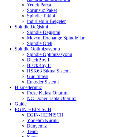
Yedek Parça
Sorunsuz Paket
Spindle Takibi
İndirilebilir Belgeler
Spindle Değişimi
Spindle Değişimi
Mevcut Exchange Spindle’lar
Spindle Oteli
Spindle Optimizasyonu
Spindle Optimizasyonu
BlackBoy I
BlackBoy II
HSK63 Sıkma Sistemi
Güç filtresi
Enkoder Sistemi
Hizmetlerimiz
Freze Kafası Onarımı
NC Döner Tabla Onarımı
Guide
EGIN-HEINISCH
EGIN-HEINISCH
Yönetim Kurulu
Bünyemiz
Team
News