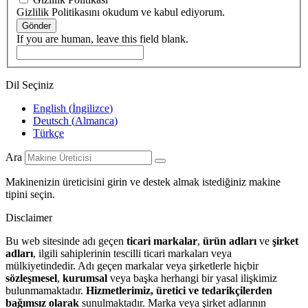
Gizlilik Politikasını okudum ve kabul ediyorum.
Gönder
If you are human, leave this field blank.
Dil Seçiniz
English
(
İngilizce
)
Deutsch
(
Almanca
)
Türkçe
Ara
Makinenizin üreticisini girin ve destek almak istediğiniz makine
tipini seçin.
Disclaimer
Bu web sitesinde adı geçen
ticari markalar
,
ürün adları
ve
şirket
adları
, ilgili sahiplerinin tescilli ticari markaları veya
mülkiyetindedir. Adı geçen markalar veya şirketlerle hiçbir
sözleşmesel
,
kurumsal
veya başka herhangi bir yasal ilişkimiz
bulunmamaktadır.
Hizmetlerimiz, üretici ve tedarikçilerden
bağımsız olarak
sunulmaktadır. Marka veya şirket adlarının