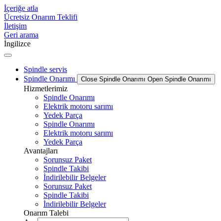
İçeriğe atla
Ücretsiz Onarım Teklifi
İletişim
Geri arama
İngilizce
Spindle servis
Spindle Onarımı
Close Spindle Onarımı
Open Spindle Onarımı
Hizmetlerimiz
Spindle Onarımı
Elektrik motoru sarımı
Yedek Parça
Spindle Onarımı
Elektrik motoru sarımı
Yedek Parça
Avantajları
Sorunsuz Paket
Spindle Takibi
İndirilebilir Belgeler
Sorunsuz Paket
Spindle Takibi
İndirilebilir Belgeler
Onarım Talebi