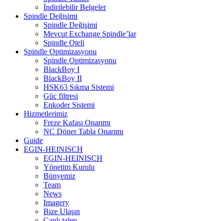
İndirilebilir Belgeler
Spindle Değişimi
Spindle Değişimi
Mevcut Exchange Spindle’lar
Spindle Oteli
Spindle Optimizasyonu
Spindle Optimizasyonu
BlackBoy I
BlackBoy II
HSK63 Sıkma Sistemi
Güç filtresi
Enkoder Sistemi
Hizmetlerimiz
Freze Kafası Onarımı
NC Döner Tabla Onarımı
Guide
EGIN-HEINISCH
EGIN-HEINISCH
Yönetim Kurulu
Bünyemiz
Team
News
Imagery
Bize Ulaşın
Canlı talep