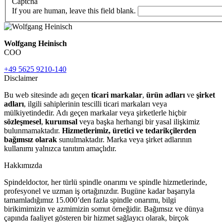
Captcha
If you are human, leave this field blank.
Wolfgang Heinisch
COO
+49 5625 9210-140
Disclaimer
Bu web sitesinde adı geçen
ticari markalar
,
ürün adları
ve
şirket
adları
, ilgili sahiplerinin tescilli ticari markaları veya
mülkiyetindedir. Adı geçen markalar veya şirketlerle hiçbir
sözleşmesel
,
kurumsal
veya başka herhangi bir yasal ilişkimiz
bulunmamaktadır.
Hizmetlerimiz, üretici ve tedarikçilerden
bağımsız olarak
sunulmaktadır. Marka veya şirket adlarının
kullanımı yalnızca tanıtım amaçlıdır.
Hakkımızda
Spindeldoctor, her türlü spindle onarımı ve spindle hizmetlerinde,
profesyonel ve uzman iş ortağınızdır. Bugüne kadar başarıyla
tamamladığımız 15.000’den fazla spindle onarımı, bilgi
birikimimizin ve azmimizin somut örneğidir. Bağımsız ve dünya
çapında faaliyet gösteren bir hizmet sağlayıcı olarak, birçok