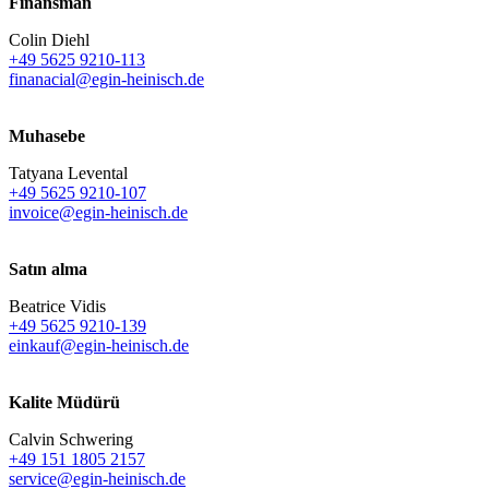
Finansman
Colin Diehl
+49 5625 9210-113
finanacial@egin-heinisch.de
Muhasebe
Tatyana Levental
+49 5625 9210-107
invoice@egin-heinisch.de
Satın alma
Beatrice Vidis
+49 5625 9210-139
einkauf@egin-heinisch.de
Kalite Müdürü
Calvin Schwering
+49 151 1805 2157
service@egin-heinisch.de