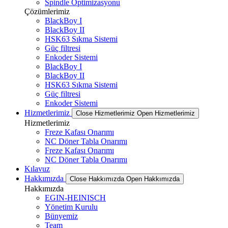
Spindle Optimizasyonu
Çözümlerimiz
BlackBoy I
BlackBoy II
HSK63 Sıkma Sistemi
Güç filtresi
Enkoder Sistemi
BlackBoy I
BlackBoy II
HSK63 Sıkma Sistemi
Güç filtresi
Enkoder Sistemi
Hizmetlerimiz
Close Hizmetlerimiz
Open Hizmetlerimiz
Hizmetlerimiz
Freze Kafası Onarımı
NC Döner Tabla Onarımı
Freze Kafası Onarımı
NC Döner Tabla Onarımı
Kılavuz
Hakkımızda
Close Hakkımızda
Open Hakkımızda
Hakkımızda
EGIN-HEINISCH
Yönetim Kurulu
Bünyemiz
Team