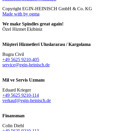
Copyright EGIN-HEINISCH GmbH & Co. KG
Made with
by ogma
We make Spindles great again!
Özel Hizmet Ekibiniz
Müşteri Hizmetleri Uluslararası / Kargolama
Bugra Civil
+49 5625 9210-405
service@egin-heinisch.de
Mil ve Servis Uzmanı
Eduard Krieger
+49 5625 9210-114
verkauf@egin-heinisch.de
Finansman
Colin Diehl
+49 5625 9210-113