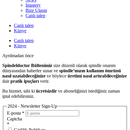
Imagery
Bize Ulaşın
Canlı talep
Canlı talep
Künye
Canlı talep
Künye
Ayrılmadan önce
Spindeldoctor Bültenimiz
size düzenli olarak spindle onarım
dünyasından haberler sunar ve
spindle’ınızın kullanım ömrünü
nasıl uzatabileceğinize
ve böylece
üretimi nasıl artırabileceğinize
dair
pratik ipuçları
verir.
Bu hizmet, tabi ki
ücretsizdir
ve aboneliğinizi istediğiniz zaman
iptal edebilirsiniz.
2024 - Newsletter Sign-Up
E-posta
*
Captcha
*
Gizlilik Politikası