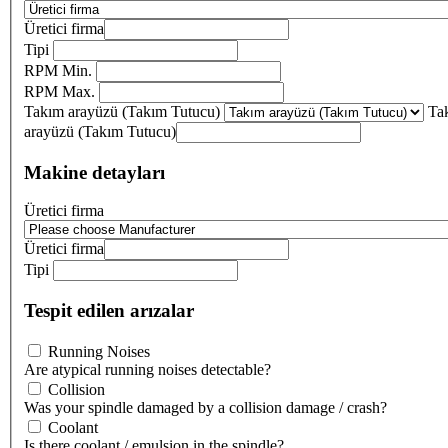
Üretici firma
Tipi
RPM Min.
RPM Max.
Takım arayüzü (Takım Tutucu)
Ta
arayüzü (Takım Tutucu)
Makine detayları
Üretici firma
Üretici firma
Tipi
Tespit edilen arızalar
Running Noises
Are atypical running noises detectable?
Collision
Was your spindle damaged by a collision damage / crash?
Coolant
Is there coolant / emulsion in the spindle?