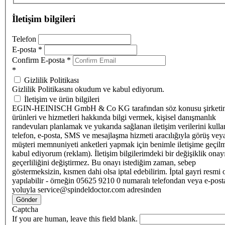
İletişim bilgileri
Telefon
E-posta
*
Confirm E-posta
*
*
Gizlilik Politikası
Gizlilik Politikasını okudum ve kabul ediyorum.
İletişim ve ürün bilgileri
EGIN-HEINISCH GmbH & Co KG tarafından söz konusu şirketi
ürünleri ve hizmetleri hakkında bilgi vermek, kişisel danışmanlık
randevuları planlamak ve yukarıda sağlanan iletişim verilerini kull
telefon, e-posta, SMS ve mesajlaşma hizmeti aracılığıyla görüş vey
müşteri memnuniyeti anketleri yapmak için benimle iletişime geçilm
kabul ediyorum (reklam). İletişim bilgilerimdeki bir değişiklik ona
geçerliliğini değiştirmez. Bu onayı istediğim zaman, sebep
göstermeksizin, kısmen dahi olsa iptal edebilirim. İptal gayri resmi 
yapılabilir - örneğin 05625 9210 0 numaralı telefondan veya e-post
yoluyla service@spindeldoctor.com adresinden
Gönder
Captcha
If you are human, leave this field blank.