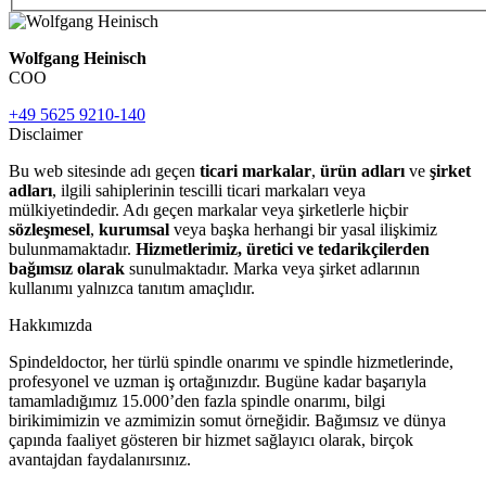
Wolfgang Heinisch
COO
+49 5625 9210-140
Disclaimer
Bu web sitesinde adı geçen
ticari markalar
,
ürün adları
ve
şirket
adları
, ilgili sahiplerinin tescilli ticari markaları veya
mülkiyetindedir. Adı geçen markalar veya şirketlerle hiçbir
sözleşmesel
,
kurumsal
veya başka herhangi bir yasal ilişkimiz
bulunmamaktadır.
Hizmetlerimiz, üretici ve tedarikçilerden
bağımsız olarak
sunulmaktadır. Marka veya şirket adlarının
kullanımı yalnızca tanıtım amaçlıdır.
Hakkımızda
Spindeldoctor, her türlü spindle onarımı ve spindle hizmetlerinde,
profesyonel ve uzman iş ortağınızdır. Bugüne kadar başarıyla
tamamladığımız 15.000’den fazla spindle onarımı, bilgi
birikimimizin ve azmimizin somut örneğidir. Bağımsız ve dünya
çapında faaliyet gösteren bir hizmet sağlayıcı olarak, birçok
avantajdan faydalanırsınız.