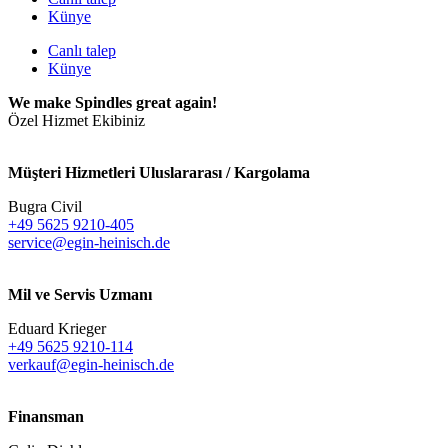
Künye
Canlı talep
Künye
We make Spindles great again!
Özel Hizmet Ekibiniz
Müşteri Hizmetleri Uluslararası / Kargolama
Bugra Civil
+49 5625 9210-405
service@egin-heinisch.de
Mil ve Servis Uzmanı
Eduard Krieger
+49 5625 9210-114
verkauf@egin-heinisch.de
Finansman