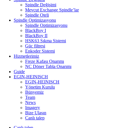
Spindle Değişimi
Mevcut Exchange Spindle’lar
Spindle Oteli
Spindle Optimizasyonu
Spindle Optimizasyonu
BlackBoy I
BlackBoy II
HSK63 Sıkma Sistemi
Güç filtresi
Enkoder Sistemi
Hizmetlerimiz
Freze Kafası Onarımı
NC Döner Tabla Onarımı
Guide
EGIN-HEINISCH
EGIN-HEINISCH
Yönetim Kurulu
Bünyemiz
Team
News
Imagery
Bize Ulaşın
Canlı talep
Canlı talep