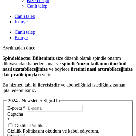
Bize Ulaşın
Canlı talep
Canlı talep
Künye
Canlı talep
Künye
Ayrılmadan önce
Spindeldoctor Bültenimiz
size düzenli olarak spindle onarım
dünyasından haberler sunar ve
spindle’ınızın kullanım ömrünü
nasıl uzatabileceğinize
ve böylece
üretimi nasıl artırabileceğinize
dair
pratik ipuçları
verir.
Bu hizmet, tabi ki
ücretsizdir
ve aboneliğinizi istediğiniz zaman
iptal edebilirsiniz.
2024 - Newsletter Sign-Up
E-posta
*
Captcha
*
Gizlilik Politikası
Gizlilik Politikasını okudum ve kabul ediyorum.