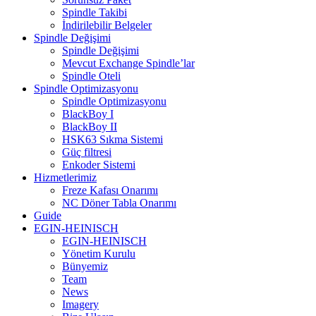
Spindle Takibi
İndirilebilir Belgeler
Spindle Değişimi
Spindle Değişimi
Mevcut Exchange Spindle’lar
Spindle Oteli
Spindle Optimizasyonu
Spindle Optimizasyonu
BlackBoy I
BlackBoy II
HSK63 Sıkma Sistemi
Güç filtresi
Enkoder Sistemi
Hizmetlerimiz
Freze Kafası Onarımı
NC Döner Tabla Onarımı
Guide
EGIN-HEINISCH
EGIN-HEINISCH
Yönetim Kurulu
Bünyemiz
Team
News
Imagery