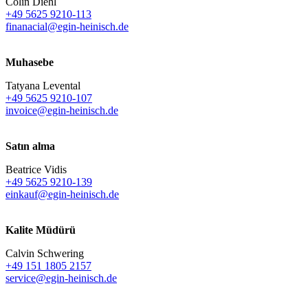
Colin Diehl
+49 5625 9210-113
finanacial@egin-heinisch.de
Muhasebe
Tatyana Levental
+49 5625 9210-107
invoice@egin-heinisch.de
Satın alma
Beatrice Vidis
+49 5625 9210-139
einkauf@egin-heinisch.de
Kalite Müdürü
Calvin Schwering
+49 151 1805 2157
service@egin-heinisch.de