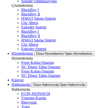
Spindle Optimizasyonu
Çözümlerimiz
BlackBoy I
BlackBoy II
HSK63 Sıkma Sistemi
Güç filtresi
Enkoder Sistemi
BlackBoy I
BlackBoy II
HSK63 Sıkma Sistemi
Güç filtresi
Enkoder Sistemi
Hizmetlerimiz
Close Hizmetlerimiz
Open Hizmetlerimiz
Hizmetlerimiz
Freze Kafası Onarımı
NC Döner Tabla Onarımı
Freze Kafası Onarımı
NC Döner Tabla Onarımı
Kılavuz
Hakkımızda
Close Hakkımızda
Open Hakkımızda
Hakkımızda
EGIN-HEINISCH
Yönetim Kurulu
Bünyemiz
Team