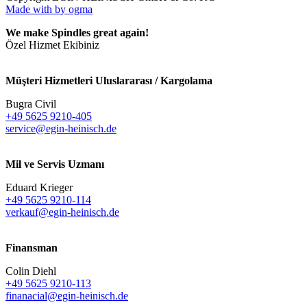
Made with
by ogma
We make Spindles great again!
Özel Hizmet Ekibiniz
Müşteri Hizmetleri Uluslararası / Kargolama
Bugra Civil
+49 5625 9210-405
service@egin-heinisch.de
Mil ve Servis Uzmanı
Eduard Krieger
+49 5625 9210-114
verkauf@egin-heinisch.de
Finansman
Colin Diehl
+49 5625 9210-113
finanacial@egin-heinisch.de