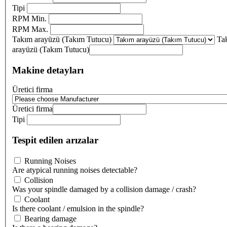
Tipi
RPM Min.
RPM Max.
Takım arayüzü (Takım Tutucu)
Ta
arayüzü (Takım Tutucu)
Makine detayları
Üretici firma
Üretici firma
Tipi
Tespit edilen arızalar
Running Noises
Are atypical running noises detectable?
Collision
Was your spindle damaged by a collision damage / crash?
Coolant
Is there coolant / emulsion in the spindle?
Bearing damage