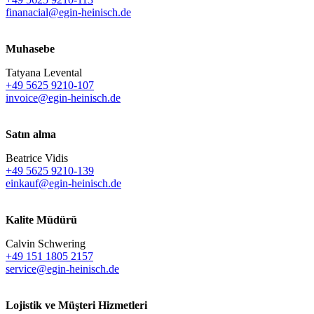
finanacial@egin-heinisch.de
Muhasebe
Tatyana Levental
+49 5625 9210-107
invoice@egin-heinisch.de
Satın alma
Beatrice Vidis
+49 5625 9210-139
einkauf@egin-heinisch.de
Kalite Müdürü
Calvin Schwering
+49 151 1805 2157
service@egin-heinisch.de
Lojistik ve
Müşteri Hizmetleri