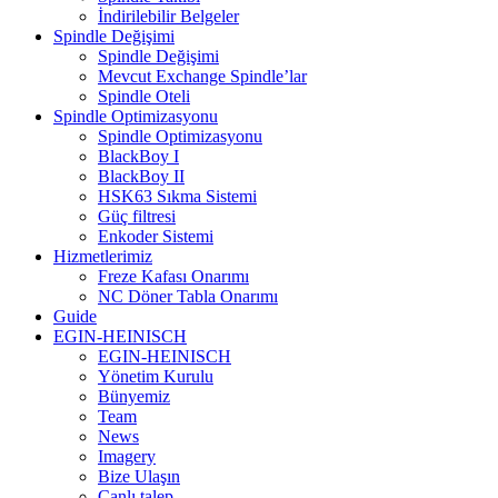
İndirilebilir Belgeler
Spindle Değişimi
Spindle Değişimi
Mevcut Exchange Spindle’lar
Spindle Oteli
Spindle Optimizasyonu
Spindle Optimizasyonu
BlackBoy I
BlackBoy II
HSK63 Sıkma Sistemi
Güç filtresi
Enkoder Sistemi
Hizmetlerimiz
Freze Kafası Onarımı
NC Döner Tabla Onarımı
Guide
EGIN-HEINISCH
EGIN-HEINISCH
Yönetim Kurulu
Bünyemiz
Team
News
Imagery
Bize Ulaşın
Canlı talep