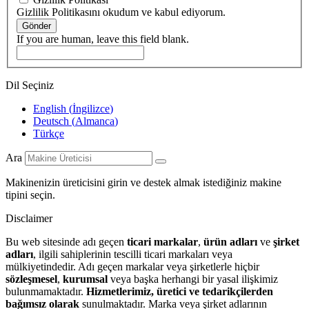
Gizlilik Politikasını okudum ve kabul ediyorum.
Gönder
If you are human, leave this field blank.
Dil Seçiniz
English
(
İngilizce
)
Deutsch
(
Almanca
)
Türkçe
Ara
Makinenizin üreticisini girin ve destek almak istediğiniz makine
tipini seçin.
Disclaimer
Bu web sitesinde adı geçen
ticari markalar
,
ürün adları
ve
şirket
adları
, ilgili sahiplerinin tescilli ticari markaları veya
mülkiyetindedir. Adı geçen markalar veya şirketlerle hiçbir
sözleşmesel
,
kurumsal
veya başka herhangi bir yasal ilişkimiz
bulunmamaktadır.
Hizmetlerimiz, üretici ve tedarikçilerden
bağımsız olarak
sunulmaktadır. Marka veya şirket adlarının