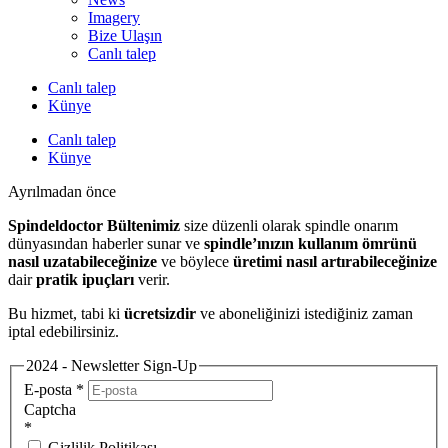
Imagery
Bize Ulaşın
Canlı talep
Canlı talep
Künye
Canlı talep
Künye
Ayrılmadan önce
Spindeldoctor Bültenimiz
size düzenli olarak spindle onarım
dünyasından haberler sunar ve
spindle’ınızın kullanım ömrünü
nasıl uzatabileceğinize
ve böylece
üretimi nasıl artırabileceğinize
dair
pratik ipuçları
verir.
Bu hizmet, tabi ki
ücretsizdir
ve aboneliğinizi istediğiniz zaman
iptal edebilirsiniz.
2024 - Newsletter Sign-Up
E-posta
*
Captcha
*
Gizlilik Politikası