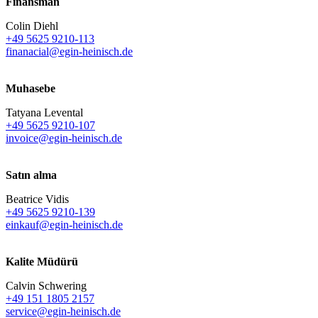
Finansman
Colin Diehl
+49 5625 9210-113
finanacial@egin-heinisch.de
Muhasebe
Tatyana Levental
+49 5625 9210-107
invoice@egin-heinisch.de
Satın alma
Beatrice Vidis
+49 5625 9210-139
einkauf@egin-heinisch.de
Kalite Müdürü
Calvin Schwering
+49 151 1805 2157
service@egin-heinisch.de