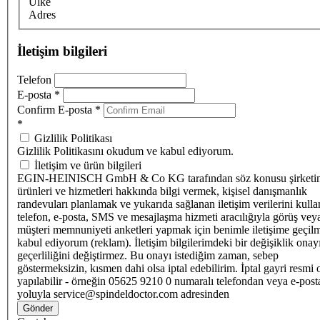
Ülke
Adres
İletişim bilgileri
Telefon
E-posta
*
Confirm E-posta
*
*
Gizlilik Politikası
Gizlilik Politikasını okudum ve kabul ediyorum.
İletişim ve ürün bilgileri
EGIN-HEINISCH GmbH & Co KG tarafından söz konusu şirketi
ürünleri ve hizmetleri hakkında bilgi vermek, kişisel danışmanlık
randevuları planlamak ve yukarıda sağlanan iletişim verilerini kull
telefon, e-posta, SMS ve mesajlaşma hizmeti aracılığıyla görüş vey
müşteri memnuniyeti anketleri yapmak için benimle iletişime geçilm
kabul ediyorum (reklam). İletişim bilgilerimdeki bir değişiklik ona
geçerliliğini değiştirmez. Bu onayı istediğim zaman, sebep
göstermeksizin, kısmen dahi olsa iptal edebilirim. İptal gayri resmi 
yapılabilir - örneğin 05625 9210 0 numaralı telefondan veya e-post
yoluyla service@spindeldoctor.com adresinden
Gönder