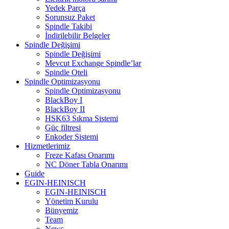
Yedek Parça
Sorunsuz Paket
Spindle Takibi
İndirilebilir Belgeler
Spindle Değişimi
Spindle Değişimi
Mevcut Exchange Spindle’lar
Spindle Oteli
Spindle Optimizasyonu
Spindle Optimizasyonu
BlackBoy I
BlackBoy II
HSK63 Sıkma Sistemi
Güç filtresi
Enkoder Sistemi
Hizmetlerimiz
Freze Kafası Onarımı
NC Döner Tabla Onarımı
Guide
EGIN-HEINISCH
EGIN-HEINISCH
Yönetim Kurulu
Bünyemiz
Team
News