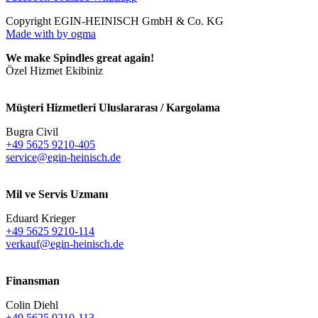
Copyright EGIN-HEINISCH GmbH & Co. KG
Made with
by ogma
We make Spindles great again!
Özel Hizmet Ekibiniz
Müşteri Hizmetleri Uluslararası / Kargolama
Bugra Civil
+49 5625 9210-405
service@egin-heinisch.de
Mil ve Servis Uzmanı
Eduard Krieger
+49 5625 9210-114
verkauf@egin-heinisch.de
Finansman
Colin Diehl
+49 5625 9210-113