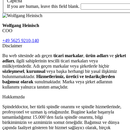
Captcha
If you are human, leave this field blank.
Wolfgang Heinisch
COO
+49 5625 9210-140
Disclaimer
Bu web sitesinde adı geçen
ticari markalar
,
ürün adları
ve
şirket
adları
, ilgili sahiplerinin tescilli ticari markaları veya
mülkiyetindedir. Adı geçen markalar veya şirketlerle hiçbir
sözleşmesel
,
kurumsal
veya başka herhangi bir yasal ilişkimiz
bulunmamaktadır.
Hizmetlerimiz, üretici ve tedarikçilerden
bağımsız olarak
sunulmaktadır. Marka veya şirket adlarının
kullanımı yalnızca tanıtım amaçlıdır.
Hakkımızda
Spindeldoctor, her türlü spindle onarımı ve spindle hizmetlerinde,
profesyonel ve uzman iş ortağınızdır. Bugüne kadar başarıyla
tamamladığımız 15.000’den fazla spindle onarımı, bilgi
birikimimizin ve azmimizin somut örneğidir. Bağımsız ve dünya
çapında faaliyet gösteren bir hizmet sağlayıcı olarak, birçok