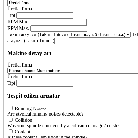
Üretici firma
Tipi
RPM Min.
RPM Max.
Takım arayüzü (Takım Tutucu)
Ta
arayüzü (Takım Tutucu)
Makine detayları
Üretici firma
Üretici firma
Tipi
Tespit edilen arızalar
Running Noises
Are atypical running noises detectable?
Collision
Was your spindle damaged by a collision damage / crash?
Coolant
Is there coolant / emulsion in the spindle?