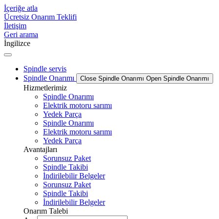
İçeriğe atla
Ücretsiz Onarım Teklifi
İletişim
Geri arama
İngilizce
Spindle servis
Spindle Onarımı
Close Spindle Onarımı
Open Spindle Onarımı
Hizmetlerimiz
Spindle Onarımı
Elektrik motoru sarımı
Yedek Parça
Spindle Onarımı
Elektrik motoru sarımı
Yedek Parça
Avantajları
Sorunsuz Paket
Spindle Takibi
İndirilebilir Belgeler
Sorunsuz Paket
Spindle Takibi
İndirilebilir Belgeler
Onarım Talebi