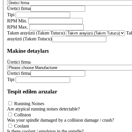
Üretici firma
Tipi
RPM Min.
RPM Max.
Takım arayüzü (Takım Tutucu)
Ta
arayüzü (Takım Tutucu)
Makine detayları
Üretici firma
Üretici firma
Tipi
Tespit edilen arızalar
Running Noises
Are atypical running noises detectable?
Collision
Was your spindle damaged by a collision damage / crash?
Coolant
Is there coolant / emulsion in the spindle?