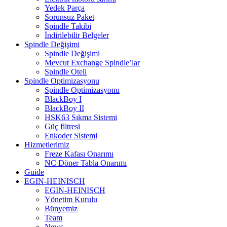
Yedek Parça
Sorunsuz Paket
Spindle Takibi
İndirilebilir Belgeler
Spindle Değişimi
Spindle Değişimi
Mevcut Exchange Spindle’lar
Spindle Oteli
Spindle Optimizasyonu
Spindle Optimizasyonu
BlackBoy I
BlackBoy II
HSK63 Sıkma Sistemi
Güç filtresi
Enkoder Sistemi
Hizmetlerimiz
Freze Kafası Onarımı
NC Döner Tabla Onarımı
Guide
EGIN-HEINISCH
EGIN-HEINISCH
Yönetim Kurulu
Bünyemiz
Team
News