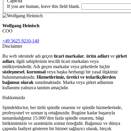
Captcha
If you are human, leave this field blank.
Wolfgang Heinisch
COO
+49 5625 9210-140
Disclaimer
Bu web sitesinde adı geçen
ticari markalar
,
ürün adları
ve
şirket
adları
, ilgili sahiplerinin tescilli ticari markaları veya
mülkiyetindedir. Adı geçen markalar veya şirketlerle hiçbir
sözleşmesel
,
kurumsal
veya başka herhangi bir yasal ilişkimiz
bulunmamaktadır.
Hizmetlerimiz, üretici ve tedarikçilerden
bağımsız olarak
sunulmaktadır. Marka veya şirket adlarının
kullanımı yalnızca tanıtım amaçlıdır.
Hakkımızda
Spindeldoctor, her türlü spindle onarımı ve spindle hizmetlerinde,
profesyonel ve uzman iş ortağınızdır. Bugüne kadar başarıyla
tamamladığımız 15.000’den fazla spindle onarımı, bilgi
birikimimizin ve azmimizin somut örneğidir. Bağımsız ve dünya
çapında faaliyet gösteren bir hizmet sağlayıcı olarak, birçok