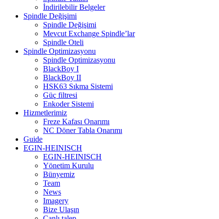
İndirilebilir Belgeler
Spindle Değişimi
Spindle Değişimi
Mevcut Exchange Spindle’lar
Spindle Oteli
Spindle Optimizasyonu
Spindle Optimizasyonu
BlackBoy I
BlackBoy II
HSK63 Sıkma Sistemi
Güç filtresi
Enkoder Sistemi
Hizmetlerimiz
Freze Kafası Onarımı
NC Döner Tabla Onarımı
Guide
EGIN-HEINISCH
EGIN-HEINISCH
Yönetim Kurulu
Bünyemiz
Team
News
Imagery
Bize Ulaşın
Canlı talep