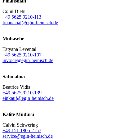
Finansman
Colin Diehl
+49 5625 9210-113
finanacial@egin-heinisch.de
Muhasebe
Tatyana Levental
+49 5625 9210-107
invoice@egin-heinisch.de
Satın alma
Beatrice Vidis
+49 5625 9210-139
einkauf@egin-heinisch.de
Kalite Müdürü
Calvin Schwering
+49 151 1805 2157
service@egin-heinisch.de