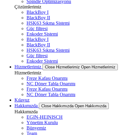
Spindle Optimizasyonu
Çözümlerimiz
BlackBoy I
BlackBoy II
HSK63 Sıkma Sistemi
Güç filtresi
Enkoder Sistemi
BlackBoy I
BlackBoy II
HSK63 Sıkma Sistemi
Güç filtresi
Enkoder Sistemi
Hizmetlerimiz
Close Hizmetlerimiz
Open Hizmetlerimiz
Hizmetlerimiz
Freze Kafası Onarımı
NC Döner Tabla Onarımı
Freze Kafası Onarımı
NC Döner Tabla Onarımı
Kılavuz
Hakkımızda
Close Hakkımızda
Open Hakkımızda
Hakkımızda
EGIN-HEINISCH
Yönetim Kurulu
Bünyemiz
Team