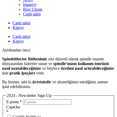
Imagery
Bize Ulaşın
Canlı talep
Canlı talep
Künye
Canlı talep
Künye
Ayrılmadan önce
Spindeldoctor Bültenimiz
size düzenli olarak spindle onarım
dünyasından haberler sunar ve
spindle’ınızın kullanım ömrünü
nasıl uzatabileceğinize
ve böylece
üretimi nasıl artırabileceğinize
dair
pratik ipuçları
verir.
Bu hizmet, tabi ki
ücretsizdir
ve aboneliğinizi istediğiniz zaman
iptal edebilirsiniz.
2024 - Newsletter Sign-Up
E-posta
*
Captcha
*
Gizlilik Politikası