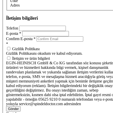
Ülke
Adres
İletişim bilgileri
Telefon
E-posta
*
Confirm E-posta
*
*
Gizlilik Politikası
Gizlilik Politikasını okudum ve kabul ediyorum.
İletişim ve ürün bilgileri
EGIN-HEINISCH GmbH & Co KG tarafından söz konusu şirketi
ürünleri ve hizmetleri hakkında bilgi vermek, kişisel danışmanlık
randevuları planlamak ve yukarıda sağlanan iletişim verilerini kull
telefon, e-posta, SMS ve mesajlaşma hizmeti aracılığıyla görüş vey
müşteri memnuniyeti anketleri yapmak için benimle iletişime geçilm
kabul ediyorum (reklam). İletişim bilgilerimdeki bir değişiklik ona
geçerliliğini değiştirmez. Bu onayı istediğim zaman, sebep
göstermeksizin, kısmen dahi olsa iptal edebilirim. İptal gayri resmi 
yapılabilir - örneğin 05625 9210 0 numaralı telefondan veya e-post
yoluyla service@spindeldoctor.com adresinden
Gönder