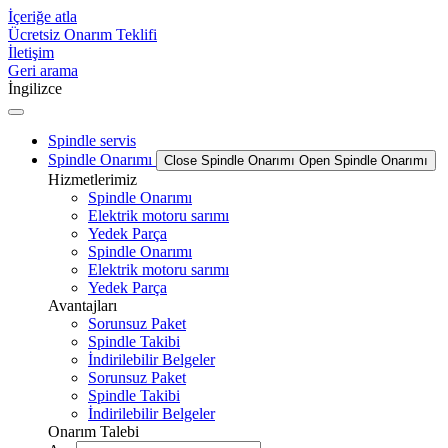
İçeriğe atla
Ücretsiz Onarım Teklifi
İletişim
Geri arama
İngilizce
Spindle servis
Spindle Onarımı
Close Spindle Onarımı
Open Spindle Onarımı
Hizmetlerimiz
Spindle Onarımı
Elektrik motoru sarımı
Yedek Parça
Spindle Onarımı
Elektrik motoru sarımı
Yedek Parça
Avantajları
Sorunsuz Paket
Spindle Takibi
İndirilebilir Belgeler
Sorunsuz Paket
Spindle Takibi
İndirilebilir Belgeler
Onarım Talebi