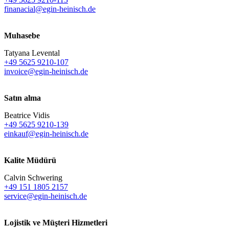
finanacial@egin-heinisch.de
Muhasebe
Tatyana Levental
+49 5625 9210-107
invoice@egin-heinisch.de
Satın alma
Beatrice Vidis
+49 5625 9210-139
einkauf@egin-heinisch.de
Kalite Müdürü
Calvin Schwering
+49 151 1805 2157
service@egin-heinisch.de
Lojistik ve
Müşteri Hizmetleri