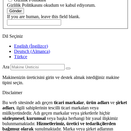
Gizlilik Politikasını okudum ve kabul ediyorum.
Gönder
If you are human, leave this field blank.
Dil Seçiniz
English
(
İngilizce
)
Deutsch
(
Almanca
)
Türkçe
Ara
Makinenizin üreticisini girin ve destek almak istediğiniz makine
tipini seçin.
Disclaimer
Bu web sitesinde adı geçen
ticari markalar
,
ürün adları
ve
şirket
adları
, ilgili sahiplerinin tescilli ticari markaları veya
mülkiyetindedir. Adı geçen markalar veya şirketlerle hiçbir
sözleşmesel
,
kurumsal
veya başka herhangi bir yasal ilişkimiz
bulunmamaktadır.
Hizmetlerimiz, üretici ve tedarikçilerden
bağımsız olarak
sunulmaktadır. Marka veya şirket adlarının