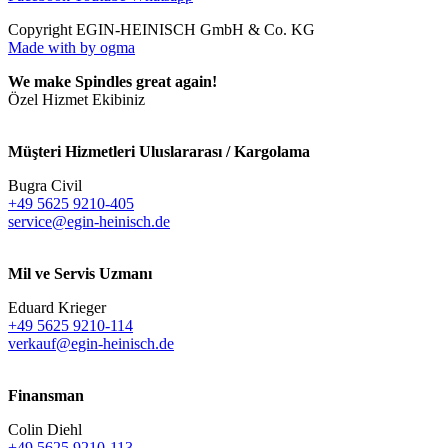
Copyright EGIN-HEINISCH GmbH & Co. KG
Made with
by ogma
We make Spindles great again!
Özel Hizmet Ekibiniz
Müşteri Hizmetleri Uluslararası / Kargolama
Bugra Civil
+49 5625 9210-405
service@egin-heinisch.de
Mil ve Servis Uzmanı
Eduard Krieger
+49 5625 9210-114
verkauf@egin-heinisch.de
Finansman
Colin Diehl
+49 5625 9210-113