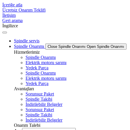
İçeriğe atla
Ücretsiz Onarım Teklifi
İletişim
Geri arama
İngilizce
Spindle servis
Spindle Onarımı
Close Spindle Onarımı
Open Spindle Onarımı
Hizmetlerimiz
Spindle Onarımı
Elektrik motoru sarımı
Yedek Parça
Spindle Onarımı
Elektrik motoru sarımı
Yedek Parça
Avantajları
Sorunsuz Paket
Spindle Takibi
İndirilebilir Belgeler
Sorunsuz Paket
Spindle Takibi
İndirilebilir Belgeler
Onarım Talebi