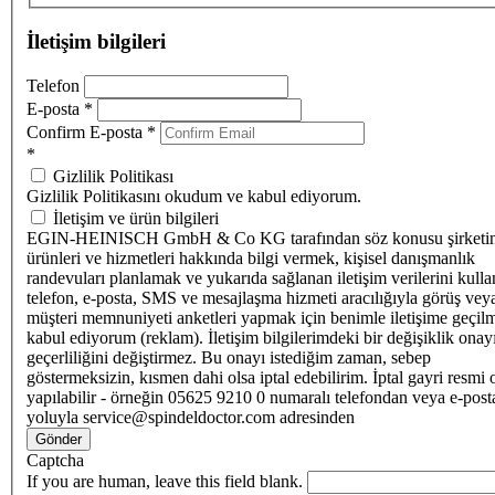
İletişim bilgileri
Telefon
E-posta
*
Confirm E-posta
*
*
Gizlilik Politikası
Gizlilik Politikasını okudum ve kabul ediyorum.
İletişim ve ürün bilgileri
EGIN-HEINISCH GmbH & Co KG tarafından söz konusu şirketi
ürünleri ve hizmetleri hakkında bilgi vermek, kişisel danışmanlık
randevuları planlamak ve yukarıda sağlanan iletişim verilerini kull
telefon, e-posta, SMS ve mesajlaşma hizmeti aracılığıyla görüş vey
müşteri memnuniyeti anketleri yapmak için benimle iletişime geçilm
kabul ediyorum (reklam). İletişim bilgilerimdeki bir değişiklik ona
geçerliliğini değiştirmez. Bu onayı istediğim zaman, sebep
göstermeksizin, kısmen dahi olsa iptal edebilirim. İptal gayri resmi 
yapılabilir - örneğin 05625 9210 0 numaralı telefondan veya e-post
yoluyla service@spindeldoctor.com adresinden
Gönder
Captcha
If you are human, leave this field blank.