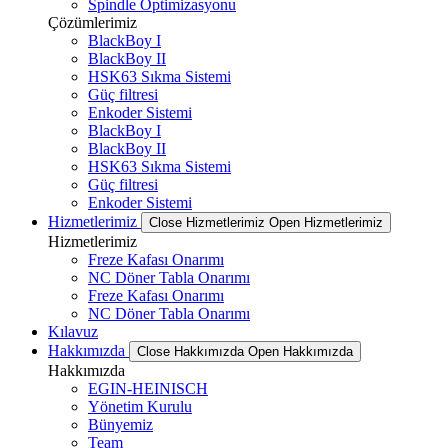
Spindle Optimizasyonu
Çözümlerimiz
BlackBoy I
BlackBoy II
HSK63 Sıkma Sistemi
Güç filtresi
Enkoder Sistemi
BlackBoy I
BlackBoy II
HSK63 Sıkma Sistemi
Güç filtresi
Enkoder Sistemi
Hizmetlerimiz
Close Hizmetlerimiz
Open Hizmetlerimiz
Hizmetlerimiz
Freze Kafası Onarımı
NC Döner Tabla Onarımı
Freze Kafası Onarımı
NC Döner Tabla Onarımı
Kılavuz
Hakkımızda
Close Hakkımızda
Open Hakkımızda
Hakkımızda
EGIN-HEINISCH
Yönetim Kurulu
Bünyemiz
Team