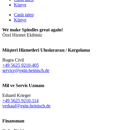
Künye
Canlı talep
Künye
We make Spindles great again!
Özel Hizmet Ekibiniz
Müşteri Hizmetleri Uluslararası / Kargolama
Bugra Civil
+49 5625 9210-405
service@egin-heinisch.de
Mil ve Servis Uzmanı
Eduard Krieger
+49 5625 9210-114
verkauf@egin-heinisch.de
Finansman