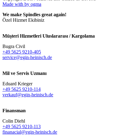
Made with
by ogma
We make Spindles great again!
Özel Hizmet Ekibiniz
Müşteri Hizmetleri Uluslararası / Kargolama
Bugra Civil
+49 5625 9210-405
service@egin-heinisch.de
Mil ve Servis Uzmanı
Eduard Krieger
+49 5625 9210-114
verkauf@egin-heinisch.de
Finansman
Colin Diehl
+49 5625 9210-113
finanacial@egin-heinisch.de