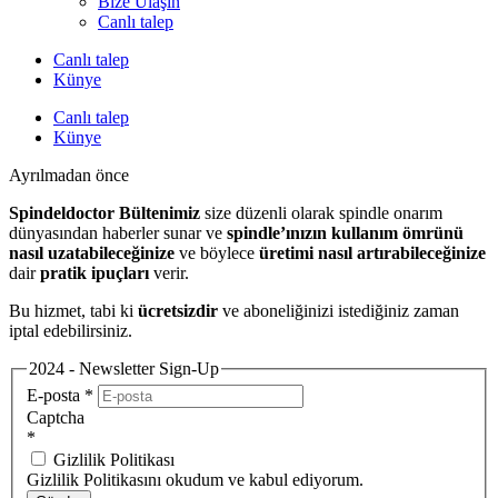
Bize Ulaşın
Canlı talep
Canlı talep
Künye
Canlı talep
Künye
Ayrılmadan önce
Spindeldoctor Bültenimiz
size düzenli olarak spindle onarım
dünyasından haberler sunar ve
spindle’ınızın kullanım ömrünü
nasıl uzatabileceğinize
ve böylece
üretimi nasıl artırabileceğinize
dair
pratik ipuçları
verir.
Bu hizmet, tabi ki
ücretsizdir
ve aboneliğinizi istediğiniz zaman
iptal edebilirsiniz.
2024 - Newsletter Sign-Up
E-posta
*
Captcha
*
Gizlilik Politikası
Gizlilik Politikasını okudum ve kabul ediyorum.