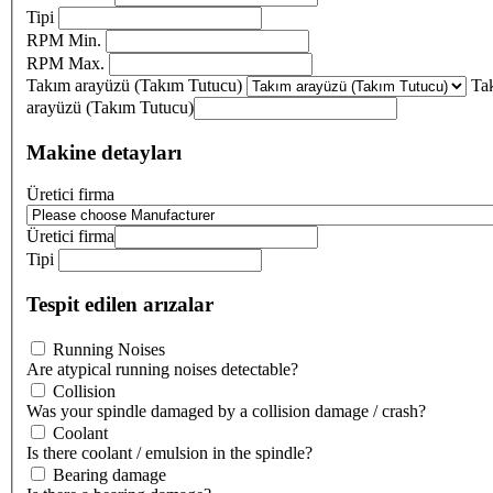
Tipi
RPM Min.
RPM Max.
Takım arayüzü (Takım Tutucu)
Ta
arayüzü (Takım Tutucu)
Makine detayları
Üretici firma
Üretici firma
Tipi
Tespit edilen arızalar
Running Noises
Are atypical running noises detectable?
Collision
Was your spindle damaged by a collision damage / crash?
Coolant
Is there coolant / emulsion in the spindle?
Bearing damage