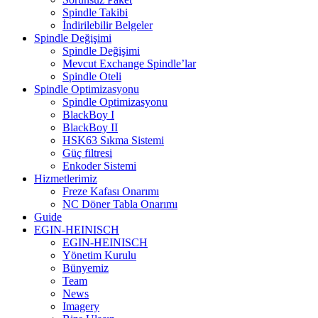
Spindle Takibi
İndirilebilir Belgeler
Spindle Değişimi
Spindle Değişimi
Mevcut Exchange Spindle’lar
Spindle Oteli
Spindle Optimizasyonu
Spindle Optimizasyonu
BlackBoy I
BlackBoy II
HSK63 Sıkma Sistemi
Güç filtresi
Enkoder Sistemi
Hizmetlerimiz
Freze Kafası Onarımı
NC Döner Tabla Onarımı
Guide
EGIN-HEINISCH
EGIN-HEINISCH
Yönetim Kurulu
Bünyemiz
Team
News
Imagery