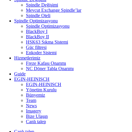
Spindle Değişimi
Mevcut Exchange Spindle’lar
Spindle Oteli
Spindle Optimizasyonu
Spindle Optimizasyonu
BlackBoy I
BlackBoy II
HSK63 Sıkma Sistemi
Güç filtresi
Enkoder Sistemi
Hizmetlerimiz
Freze Kafası Onarımı
NC Döner Tabla Onarımı
Guide
EGIN-HEINISCH
EGIN-HEINISCH
Yönetim Kurulu
Bünyemiz
Team
News
Imagery
Bize Ulaşın
Canlı talep
Canlı talep