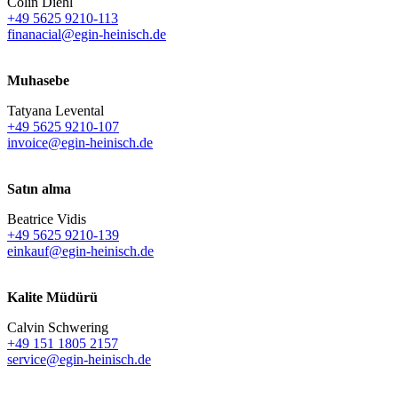
Colin Diehl
+49 5625 9210-113
finanacial@egin-heinisch.de
Muhasebe
Tatyana Levental
+49 5625 9210-107
invoice@egin-heinisch.de
Satın alma
Beatrice Vidis
+49 5625 9210-139
einkauf@egin-heinisch.de
Kalite Müdürü
Calvin Schwering
+49 151 1805 2157
service@egin-heinisch.de