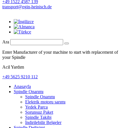
+49 1522 4587 139
transport@egin-heinisch.de
Ara
Enter Manufacturer of your machine to start with replacement of
your Spindle
Acil Yardım
+49 5625 9210 112
Anasayfa
Spindle Onarımı
Spindle Onarımı
Elektrik motoru sarımı
Yedek Parça
Sorunsuz Paket
Spindle Takibi
İndirilebilir Belgeler
Spindle Değişimi