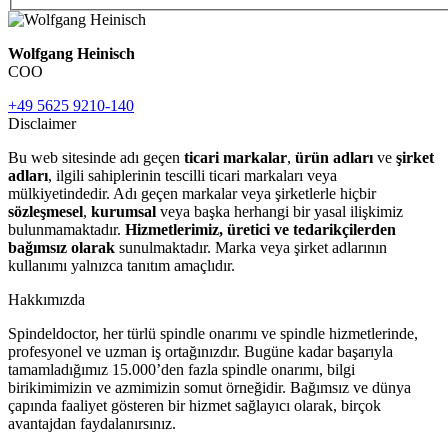
Wolfgang Heinisch
COO
+49 5625 9210-140
Disclaimer
Bu web sitesinde adı geçen
ticari markalar
,
ürün adları
ve
şirket
adları
, ilgili sahiplerinin tescilli ticari markaları veya
mülkiyetindedir. Adı geçen markalar veya şirketlerle hiçbir
sözleşmesel
,
kurumsal
veya başka herhangi bir yasal ilişkimiz
bulunmamaktadır.
Hizmetlerimiz, üretici ve tedarikçilerden
bağımsız olarak
sunulmaktadır. Marka veya şirket adlarının
kullanımı yalnızca tanıtım amaçlıdır.
Hakkımızda
Spindeldoctor, her türlü spindle onarımı ve spindle hizmetlerinde,
profesyonel ve uzman iş ortağınızdır. Bugüne kadar başarıyla
tamamladığımız 15.000’den fazla spindle onarımı, bilgi
birikimimizin ve azmimizin somut örneğidir. Bağımsız ve dünya
çapında faaliyet gösteren bir hizmet sağlayıcı olarak, birçok
avantajdan faydalanırsınız.