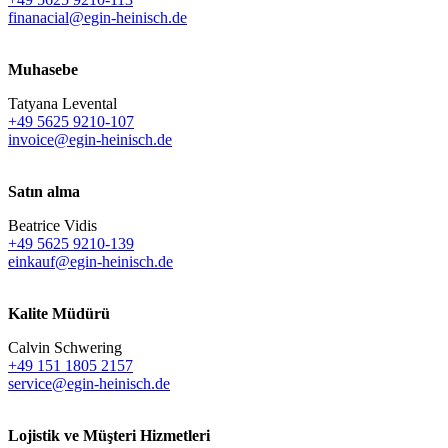
finanacial@egin-heinisch.de
Muhasebe
Tatyana Levental
+49 5625 9210-107
invoice@egin-heinisch.de
Satın alma
Beatrice Vidis
+49 5625 9210-139
einkauf@egin-heinisch.de
Kalite Müdürü
Calvin Schwering
+49 151 1805 2157
service@egin-heinisch.de
Lojistik ve
Müşteri Hizmetleri