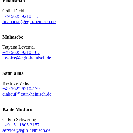
Finansman
Colin Diehl
+49 5625 9210-113
finanacial@egin-heinisch.de
Muhasebe
Tatyana Levental
+49 5625 9210-107
invoice@egin-heinisch.de
Satın alma
Beatrice Vidis
+49 5625 9210-139
einkauf@egin-heinisch.de
Kalite Müdürü
Calvin Schwering
+49 151 1805 2157
service@egin-heinisch.de