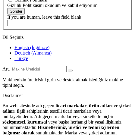
Gizlilik Politikasını okudum ve kabul ediyorum.
Gönder
If you are human, leave this field blank.
Dil Seçiniz
English
(
İngilizce
)
Deutsch
(
Almanca
)
Türkçe
Ara
Makinenizin üreticisini girin ve destek almak istediğiniz makine
tipini seçin.
Disclaimer
Bu web sitesinde adı geçen
ticari markalar
,
ürün adları
ve
şirket
adları
, ilgili sahiplerinin tescilli ticari markaları veya
mülkiyetindedir. Adı geçen markalar veya şirketlerle hiçbir
sözleşmesel
,
kurumsal
veya başka herhangi bir yasal ilişkimiz
bulunmamaktadır.
Hizmetlerimiz, üretici ve tedarikçilerden
bağımsız olarak
sunulmaktadır. Marka veya şirket adlarının