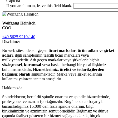
Captcha
If you are human, leave this field blank.
Wolfgang Heinisch
COO
+49 5625 9210-140
Disclaimer
Bu web sitesinde adı geçen
ticari markalar
,
ürün adları
ve
şirket
adları
, ilgili sahiplerinin tescilli ticari markaları veya
mülkiyetindedir. Adı geçen markalar veya şirketlerle hiçbir
sözleşmesel
,
kurumsal
veya başka herhangi bir yasal ilişkimiz
bulunmamaktadır.
Hizmetlerimiz, üretici ve tedarikçilerden
bağımsız olarak
sunulmaktadır. Marka veya şirket adlarının
kullanımı yalnızca tanıtım amaçlıdır.
Hakkımızda
Spindeldoctor, her türlü spindle onarımı ve spindle hizmetlerinde,
profesyonel ve uzman iş ortağınızdır. Bugüne kadar başarıyla
tamamladığımız 15.000’den fazla spindle onarımı, bilgi
birikimimizin ve azmimizin somut örneğidir. Bağımsız ve dünya
çapında faaliyet gösteren bir hizmet sağlayıcı olarak, birçok