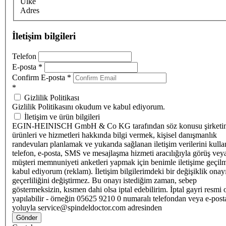
Ülke
Adres
İletişim bilgileri
Telefon
E-posta
*
Confirm E-posta
*
*
Gizlilik Politikası
Gizlilik Politikasını okudum ve kabul ediyorum.
İletişim ve ürün bilgileri
EGIN-HEINISCH GmbH & Co KG tarafından söz konusu şirketi
ürünleri ve hizmetleri hakkında bilgi vermek, kişisel danışmanlık
randevuları planlamak ve yukarıda sağlanan iletişim verilerini kull
telefon, e-posta, SMS ve mesajlaşma hizmeti aracılığıyla görüş vey
müşteri memnuniyeti anketleri yapmak için benimle iletişime geçilm
kabul ediyorum (reklam). İletişim bilgilerimdeki bir değişiklik ona
geçerliliğini değiştirmez. Bu onayı istediğim zaman, sebep
göstermeksizin, kısmen dahi olsa iptal edebilirim. İptal gayri resmi 
yapılabilir - örneğin 05625 9210 0 numaralı telefondan veya e-post
yoluyla service@spindeldoctor.com adresinden
Gönder