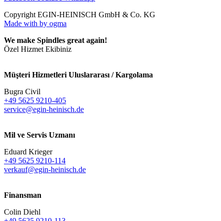
Copyright EGIN-HEINISCH GmbH & Co. KG
Made with
by ogma
We make Spindles great again!
Özel Hizmet Ekibiniz
Müşteri Hizmetleri Uluslararası / Kargolama
Bugra Civil
+49 5625 9210-405
service@egin-heinisch.de
Mil ve Servis Uzmanı
Eduard Krieger
+49 5625 9210-114
verkauf@egin-heinisch.de
Finansman
Colin Diehl
+49 5625 9210-113