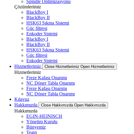
Spindle Optimizasyonu
Çözümlerimiz
BlackBoy I
BlackBoy II
HSK63 Sıkma Sistemi
Güç filtresi
Enkoder Sistemi
BlackBoy I
BlackBoy II
HSK63 Sıkma Sistemi
Güç filtresi
Enkoder Sistemi
Hizmetlerimiz
Close Hizmetlerimiz
Open Hizmetlerimiz
Hizmetlerimiz
Freze Kafası Onarımı
NC Döner Tabla Onarımı
Freze Kafası Onarımı
NC Döner Tabla Onarımı
Kılavuz
Hakkımızda
Close Hakkımızda
Open Hakkımızda
Hakkımızda
EGIN-HEINISCH
Yönetim Kurulu
Bünyemiz
Team