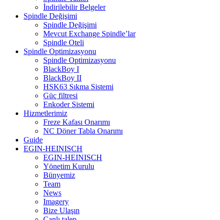
İndirilebilir Belgeler
Spindle Değişimi
Spindle Değişimi
Mevcut Exchange Spindle’lar
Spindle Oteli
Spindle Optimizasyonu
Spindle Optimizasyonu
BlackBoy I
BlackBoy II
HSK63 Sıkma Sistemi
Güç filtresi
Enkoder Sistemi
Hizmetlerimiz
Freze Kafası Onarımı
NC Döner Tabla Onarımı
Guide
EGIN-HEINISCH
EGIN-HEINISCH
Yönetim Kurulu
Bünyemiz
Team
News
Imagery
Bize Ulaşın
Canlı talep