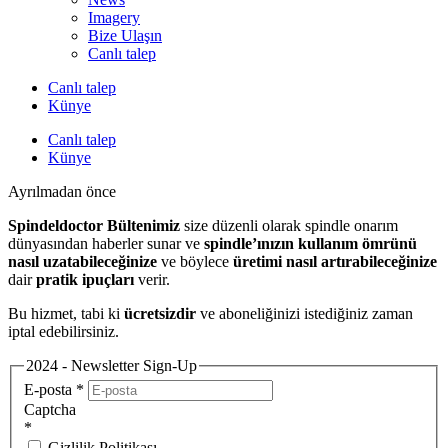
Imagery
Bize Ulaşın
Canlı talep
Canlı talep
Künye
Canlı talep
Künye
Ayrılmadan önce
Spindeldoctor Bültenimiz
size düzenli olarak spindle onarım
dünyasından haberler sunar ve
spindle’ınızın kullanım ömrünü
nasıl uzatabileceğinize
ve böylece
üretimi nasıl artırabileceğinize
dair
pratik ipuçları
verir.
Bu hizmet, tabi ki
ücretsizdir
ve aboneliğinizi istediğiniz zaman
iptal edebilirsiniz.
2024 - Newsletter Sign-Up
E-posta
*
Captcha
*
Gizlilik Politikası