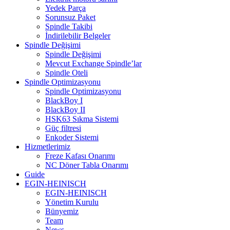
Yedek Parça
Sorunsuz Paket
Spindle Takibi
İndirilebilir Belgeler
Spindle Değişimi
Spindle Değişimi
Mevcut Exchange Spindle’lar
Spindle Oteli
Spindle Optimizasyonu
Spindle Optimizasyonu
BlackBoy I
BlackBoy II
HSK63 Sıkma Sistemi
Güç filtresi
Enkoder Sistemi
Hizmetlerimiz
Freze Kafası Onarımı
NC Döner Tabla Onarımı
Guide
EGIN-HEINISCH
EGIN-HEINISCH
Yönetim Kurulu
Bünyemiz
Team
News