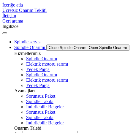
İçeriğe atla
Ücretsiz Onarım Teklifi
İletişim
Geri arama
İngilizce
Spindle servis
Spindle Onarımı
Close Spindle Onarımı
Open Spindle Onarımı
Hizmetlerimiz
Spindle Onarımı
Elektrik motoru sarımı
Yedek Parça
Spindle Onarımı
Elektrik motoru sarımı
Yedek Parça
Avantajları
Sorunsuz Paket
Spindle Takibi
İndirilebilir Belgeler
Sorunsuz Paket
Spindle Takibi
İndirilebilir Belgeler
Onarım Talebi