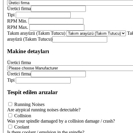
Üretici firma
Tipi
RPM Min.
RPM Max.
Takım arayüzü (Takım Tutucu)
Ta
arayüzü (Takım Tutucu)
Makine detayları
Üretici firma
Üretici firma
Tipi
Tespit edilen arızalar
Running Noises
Are atypical running noises detectable?
Collision
Was your spindle damaged by a collision damage / crash?
Coolant
Is there coolant / emulsion in the spindle?