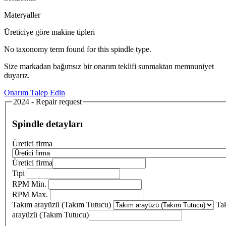
Materyaller
Üreticiye göre makine tipleri
No taxonomy term found for this spindle type.
Size markadan bağımsız bir onarım teklifi sunmaktan memnuniyet
duyarız.
Onarım Talep Edin
2024 - Repair request
Spindle detayları
Üretici firma
Üretici firma
Tipi
RPM Min.
RPM Max.
Takım arayüzü (Takım Tutucu)
Ta
arayüzü (Takım Tutucu)