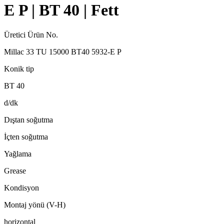
E P | BT 40 | Fett
Üretici Ürün No.
Millac 33 TU 15000 BT40 5932-E P
Konik tip
BT 40
d/dk
Dıştan soğutma
İçten soğutma
Yağlama
Grease
Kondisyon
Montaj yönü (V-H)
horizontal