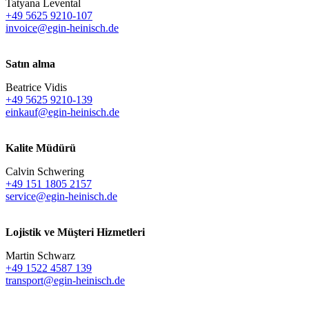
Tatyana Levental
+49 5625 9210-107
invoice@egin-heinisch.de
Satın alma
Beatrice Vidis
+49 5625 9210-139
einkauf@egin-heinisch.de
Kalite Müdürü
Calvin Schwering
+49 151 1805 2157
service@egin-heinisch.de
Lojistik ve
Müşteri Hizmetleri
Martin Schwarz
+49 1522 4587 139
transport@egin-heinisch.de