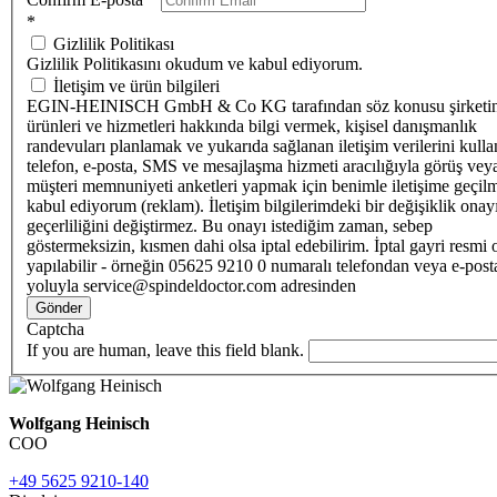
*
Gizlilik Politikası
Gizlilik Politikasını okudum ve kabul ediyorum.
İletişim ve ürün bilgileri
EGIN-HEINISCH GmbH & Co KG tarafından söz konusu şirketi
ürünleri ve hizmetleri hakkında bilgi vermek, kişisel danışmanlık
randevuları planlamak ve yukarıda sağlanan iletişim verilerini kull
telefon, e-posta, SMS ve mesajlaşma hizmeti aracılığıyla görüş vey
müşteri memnuniyeti anketleri yapmak için benimle iletişime geçilm
kabul ediyorum (reklam). İletişim bilgilerimdeki bir değişiklik ona
geçerliliğini değiştirmez. Bu onayı istediğim zaman, sebep
göstermeksizin, kısmen dahi olsa iptal edebilirim. İptal gayri resmi 
yapılabilir - örneğin 05625 9210 0 numaralı telefondan veya e-post
yoluyla service@spindeldoctor.com adresinden
Gönder
Captcha
If you are human, leave this field blank.
Wolfgang Heinisch
COO
+49 5625 9210-140