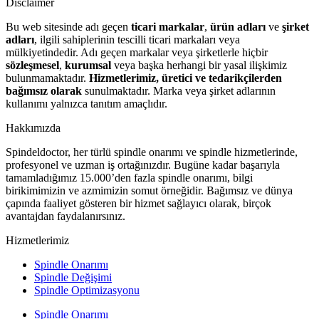
Disclaimer
Bu web sitesinde adı geçen
ticari markalar
,
ürün adları
ve
şirket
adları
, ilgili sahiplerinin tescilli ticari markaları veya
mülkiyetindedir. Adı geçen markalar veya şirketlerle hiçbir
sözleşmesel
,
kurumsal
veya başka herhangi bir yasal ilişkimiz
bulunmamaktadır.
Hizmetlerimiz, üretici ve tedarikçilerden
bağımsız olarak
sunulmaktadır. Marka veya şirket adlarının
kullanımı yalnızca tanıtım amaçlıdır.
Hakkımızda
Spindeldoctor, her türlü spindle onarımı ve spindle hizmetlerinde,
profesyonel ve uzman iş ortağınızdır. Bugüne kadar başarıyla
tamamladığımız 15.000’den fazla spindle onarımı, bilgi
birikimimizin ve azmimizin somut örneğidir. Bağımsız ve dünya
çapında faaliyet gösteren bir hizmet sağlayıcı olarak, birçok
avantajdan faydalanırsınız.
Hizmetlerimiz
Spindle Onarımı
Spindle Değişimi
Spindle Optimizasyonu
Spindle Onarımı