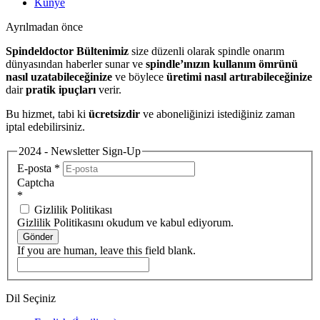
Künye
Ayrılmadan önce
Spindeldoctor Bültenimiz
size düzenli olarak spindle onarım
dünyasından haberler sunar ve
spindle’ınızın kullanım ömrünü
nasıl uzatabileceğinize
ve böylece
üretimi nasıl artırabileceğinize
dair
pratik ipuçları
verir.
Bu hizmet, tabi ki
ücretsizdir
ve aboneliğinizi istediğiniz zaman
iptal edebilirsiniz.
2024 - Newsletter Sign-Up
E-posta
*
Captcha
*
Gizlilik Politikası
Gizlilik Politikasını okudum ve kabul ediyorum.
Gönder
If you are human, leave this field blank.
Dil Seçiniz