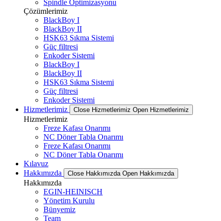
Spindle Optimizasyonu
Çözümlerimiz
BlackBoy I
BlackBoy II
HSK63 Sıkma Sistemi
Güç filtresi
Enkoder Sistemi
BlackBoy I
BlackBoy II
HSK63 Sıkma Sistemi
Güç filtresi
Enkoder Sistemi
Hizmetlerimiz
Close Hizmetlerimiz
Open Hizmetlerimiz
Hizmetlerimiz
Freze Kafası Onarımı
NC Döner Tabla Onarımı
Freze Kafası Onarımı
NC Döner Tabla Onarımı
Kılavuz
Hakkımızda
Close Hakkımızda
Open Hakkımızda
Hakkımızda
EGIN-HEINISCH
Yönetim Kurulu
Bünyemiz
Team