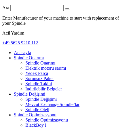
Ara
Enter Manufacturer of your machine to start with replacement of
your Spindle
Acil Yardım
+49 5625 9210 112
Anasayfa
Spindle Onarımı
Spindle Onarımı
Elektrik motoru sarımı
Yedek Parça
Sorunsuz Paket
Spindle Takibi
İndirilebilir Belgeler
Spindle Değişimi
Spindle Değişimi
Mevcut Exchange Spindle’lar
Spindle Oteli
Spindle Optimizasyonu
Spindle Optimizasyonu
BlackBoy I