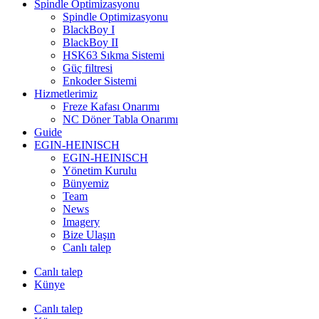
Spindle Optimizasyonu
Spindle Optimizasyonu
BlackBoy I
BlackBoy II
HSK63 Sıkma Sistemi
Güç filtresi
Enkoder Sistemi
Hizmetlerimiz
Freze Kafası Onarımı
NC Döner Tabla Onarımı
Guide
EGIN-HEINISCH
EGIN-HEINISCH
Yönetim Kurulu
Bünyemiz
Team
News
Imagery
Bize Ulaşın
Canlı talep
Canlı talep
Künye
Canlı talep