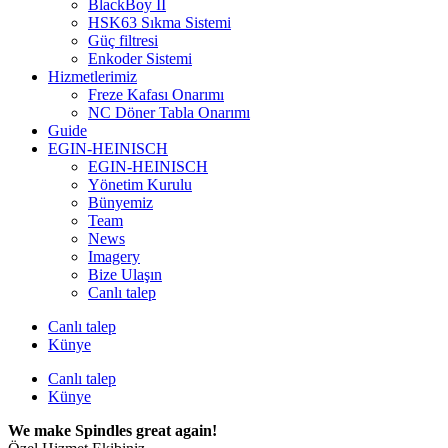
BlackBoy II
HSK63 Sıkma Sistemi
Güç filtresi
Enkoder Sistemi
Hizmetlerimiz
Freze Kafası Onarımı
NC Döner Tabla Onarımı
Guide
EGIN-HEINISCH
EGIN-HEINISCH
Yönetim Kurulu
Bünyemiz
Team
News
Imagery
Bize Ulaşın
Canlı talep
Canlı talep
Künye
Canlı talep
Künye
We make Spindles great again!