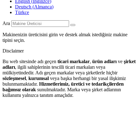
English
(
İngilizce
)
Deutsch
(
Almanca
)
Türkçe
Ara
Makinenizin üreticisini girin ve destek almak istediğiniz makine
tipini seçin.
Disclaimer
Bu web sitesinde adı geçen
ticari markalar
,
ürün adları
ve
şirket
adları
, ilgili sahiplerinin tescilli ticari markaları veya
mülkiyetindedir. Adı geçen markalar veya şirketlerle hiçbir
sözleşmesel
,
kurumsal
veya başka herhangi bir yasal ilişkimiz
bulunmamaktadır.
Hizmetlerimiz, üretici ve tedarikçilerden
bağımsız olarak
sunulmaktadır. Marka veya şirket adlarının
kullanımı yalnızca tanıtım amaçlıdır.