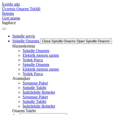
İçeriğe atla
Ücretsiz Onarım Teklifi
İletişim
Geri arama
İngilizce
Spindle servis
Spindle Onarımı
Close Spindle Onarımı
Open Spindle Onarımı
Hizmetlerimiz
Spindle Onarımı
Elektrik motoru sarımı
Yedek Parça
Spindle Onarımı
Elektrik motoru sarımı
Yedek Parça
Avantajları
Sorunsuz Paket
Spindle Takibi
İndirilebilir Belgeler
Sorunsuz Paket
Spindle Takibi
İndirilebilir Belgeler
Onarım Talebi