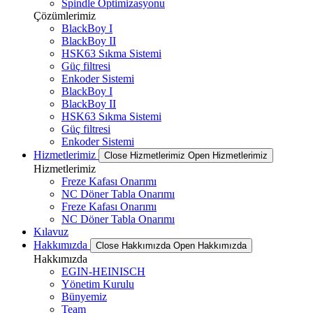
Spindle Optimizasyonu
Çözümlerimiz
BlackBoy I
BlackBoy II
HSK63 Sıkma Sistemi
Güç filtresi
Enkoder Sistemi
BlackBoy I
BlackBoy II
HSK63 Sıkma Sistemi
Güç filtresi
Enkoder Sistemi
Hizmetlerimiz
Close Hizmetlerimiz
Open Hizmetlerimiz
Hizmetlerimiz
Freze Kafası Onarımı
NC Döner Tabla Onarımı
Freze Kafası Onarımı
NC Döner Tabla Onarımı
Kılavuz
Hakkımızda
Close Hakkımızda
Open Hakkımızda
Hakkımızda
EGIN-HEINISCH
Yönetim Kurulu
Bünyemiz
Team