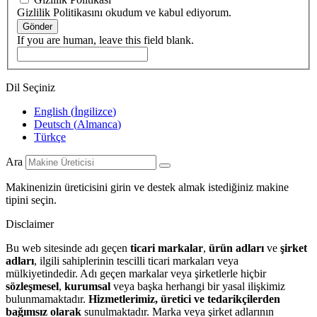
Gizlilik Politikasını okudum ve kabul ediyorum.
Gönder
If you are human, leave this field blank.
Dil Seçiniz
English
(
İngilizce
)
Deutsch
(
Almanca
)
Türkçe
Ara
Makinenizin üreticisini girin ve destek almak istediğiniz makine
tipini seçin.
Disclaimer
Bu web sitesinde adı geçen
ticari markalar
,
ürün adları
ve
şirket
adları
, ilgili sahiplerinin tescilli ticari markaları veya
mülkiyetindedir. Adı geçen markalar veya şirketlerle hiçbir
sözleşmesel
,
kurumsal
veya başka herhangi bir yasal ilişkimiz
bulunmamaktadır.
Hizmetlerimiz, üretici ve tedarikçilerden
bağımsız olarak
sunulmaktadır. Marka veya şirket adlarının