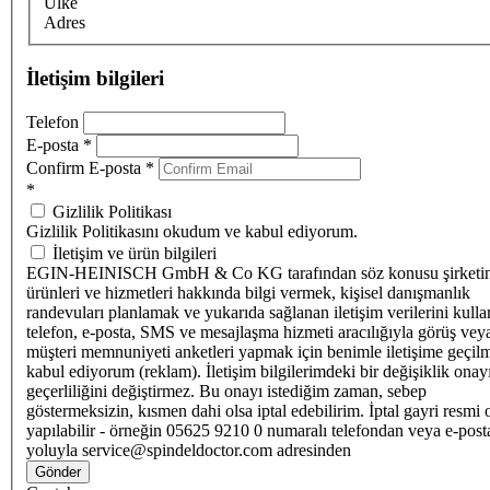
Ülke
Adres
İletişim bilgileri
Telefon
E-posta
*
Confirm E-posta
*
*
Gizlilik Politikası
Gizlilik Politikasını okudum ve kabul ediyorum.
İletişim ve ürün bilgileri
EGIN-HEINISCH GmbH & Co KG tarafından söz konusu şirketi
ürünleri ve hizmetleri hakkında bilgi vermek, kişisel danışmanlık
randevuları planlamak ve yukarıda sağlanan iletişim verilerini kull
telefon, e-posta, SMS ve mesajlaşma hizmeti aracılığıyla görüş vey
müşteri memnuniyeti anketleri yapmak için benimle iletişime geçilm
kabul ediyorum (reklam). İletişim bilgilerimdeki bir değişiklik ona
geçerliliğini değiştirmez. Bu onayı istediğim zaman, sebep
göstermeksizin, kısmen dahi olsa iptal edebilirim. İptal gayri resmi 
yapılabilir - örneğin 05625 9210 0 numaralı telefondan veya e-post
yoluyla service@spindeldoctor.com adresinden
Gönder