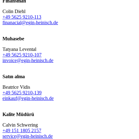
Finansman
Colin Diehl
+49 5625 9210-113
finanacial@egin-heinisch.de
Muhasebe
Tatyana Levental
+49 5625 9210-107
invoice@egin-heinisch.de
Satın alma
Beatrice Vidis
+49 5625 9210-139
einkauf@egin-heinisch.de
Kalite Müdürü
Calvin Schwering
+49 151 1805 2157
service@egin-heinisch.de