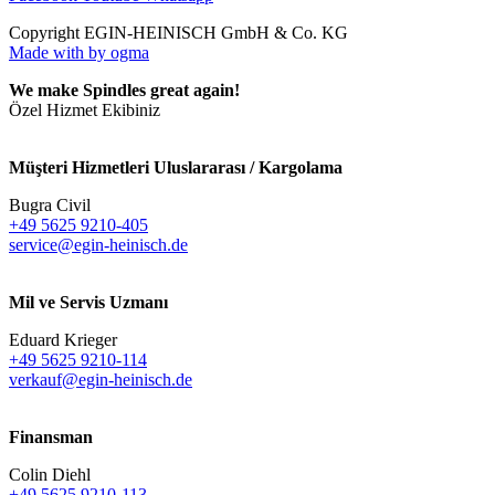
Copyright EGIN-HEINISCH GmbH & Co. KG
Made with
by ogma
We make Spindles great again!
Özel Hizmet Ekibiniz
Müşteri Hizmetleri Uluslararası / Kargolama
Bugra Civil
+49 5625 9210-405
service@egin-heinisch.de
Mil ve Servis Uzmanı
Eduard Krieger
+49 5625 9210-114
verkauf@egin-heinisch.de
Finansman
Colin Diehl
+49 5625 9210-113