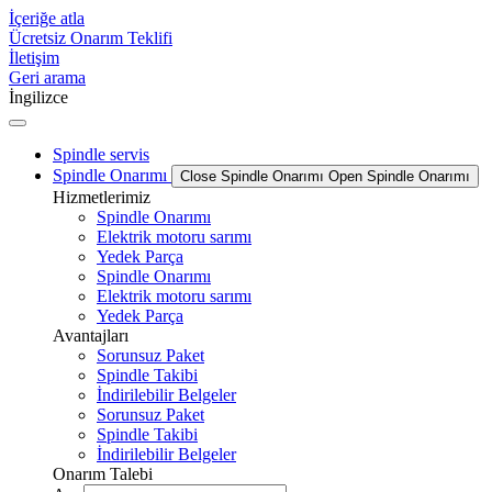
İçeriğe atla
Ücretsiz Onarım Teklifi
İletişim
Geri arama
İngilizce
Spindle servis
Spindle Onarımı
Close Spindle Onarımı
Open Spindle Onarımı
Hizmetlerimiz
Spindle Onarımı
Elektrik motoru sarımı
Yedek Parça
Spindle Onarımı
Elektrik motoru sarımı
Yedek Parça
Avantajları
Sorunsuz Paket
Spindle Takibi
İndirilebilir Belgeler
Sorunsuz Paket
Spindle Takibi
İndirilebilir Belgeler
Onarım Talebi