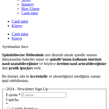
Imagery
Bize Ulaşın
Canlı talep
Canlı talep
Künye
Canlı talep
Künye
Ayrılmadan önce
Spindeldoctor Bültenimiz
size düzenli olarak spindle onarım
dünyasından haberler sunar ve
spindle’ınızın kullanım ömrünü
nasıl uzatabileceğinize
ve böylece
üretimi nasıl artırabileceğinize
dair
pratik ipuçları
verir.
Bu hizmet, tabi ki
ücretsizdir
ve aboneliğinizi istediğiniz zaman
iptal edebilirsiniz.
2024 - Newsletter Sign-Up
E-posta
*
Captcha
*
Gizlilik Politikası