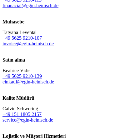
finanacial@egin-heinisch.de
Muhasebe
Tatyana Levental
+49 5625 9210-107
invoice@egin-heinisch.de
Satın alma
Beatrice Vidis
+49 5625 9210-139
einkauf@egin-heinisch.de
Kalite Müdürü
Calvin Schwering
+49 151 1805 2157
service@egin-heinisch.de
Lojistik ve
Müşteri Hizmetleri