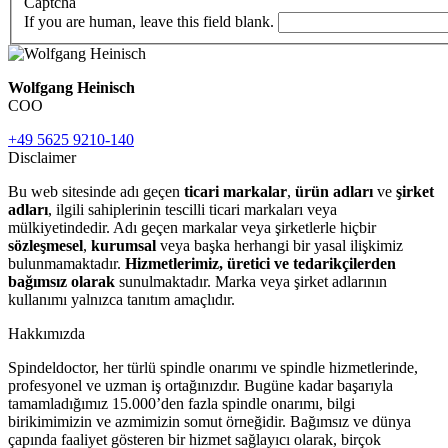
Captcha
If you are human, leave this field blank.
Wolfgang Heinisch
COO
+49 5625 9210-140
Disclaimer
Bu web sitesinde adı geçen
ticari markalar
,
ürün adları
ve
şirket
adları
, ilgili sahiplerinin tescilli ticari markaları veya
mülkiyetindedir. Adı geçen markalar veya şirketlerle hiçbir
sözleşmesel
,
kurumsal
veya başka herhangi bir yasal ilişkimiz
bulunmamaktadır.
Hizmetlerimiz, üretici ve tedarikçilerden
bağımsız olarak
sunulmaktadır. Marka veya şirket adlarının
kullanımı yalnızca tanıtım amaçlıdır.
Hakkımızda
Spindeldoctor, her türlü spindle onarımı ve spindle hizmetlerinde,
profesyonel ve uzman iş ortağınızdır. Bugüne kadar başarıyla
tamamladığımız 15.000’den fazla spindle onarımı, bilgi
birikimimizin ve azmimizin somut örneğidir. Bağımsız ve dünya
çapında faaliyet gösteren bir hizmet sağlayıcı olarak, birçok