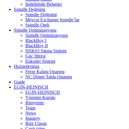
İndirilebilir Belgeler
Spindle Değişimi
Spindle Değişimi
Mevcut Exchange Spindle’lar
Spindle Oteli
Spindle Optimizasyonu
Spindle Optimizasyonu
BlackBoy I
BlackBoy II
HSK63 Sıkma Sistemi
Güç filtresi
Enkoder Sistemi
Hizmetlerimiz
Freze Kafası Onarımı
NC Döner Tabla Onarımı
Guide
EGIN-HEINISCH
EGIN-HEINISCH
Yönetim Kurulu
Bünyemiz
Team
News
Imagery
Bize Ulaşın
Canlı talep