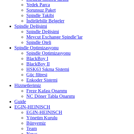
Yedek Parça
Sorunsuz Paket
Spindle Takibi
İndirilebilir Belgeler
Spindle Değişimi
Spindle Değişimi
Mevcut Exchange Spindle’lar
Spindle Oteli
Spindle Optimizasyonu
Spindle Optimizasyonu
BlackBoy I
BlackBoy II
HSK63 Sıkma Sistemi
Güç filtresi
Enkoder Sistemi
Hizmetlerimiz
Freze Kafası Onarımı
NC Döner Tabla Onarımı
Guide
EGIN-HEINISCH
EGIN-HEINISCH
Yönetim Kurulu
Bünyemiz
Team
News