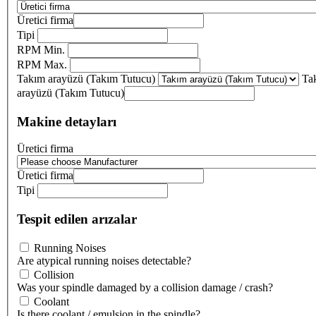
Üretici firma
Tipi
RPM Min.
RPM Max.
Takım arayüzü (Takım Tutucu)
Ta
arayüzü (Takım Tutucu)
Makine detayları
Üretici firma
Üretici firma
Tipi
Tespit edilen arızalar
Running Noises
Are atypical running noises detectable?
Collision
Was your spindle damaged by a collision damage / crash?
Coolant
Is there coolant / emulsion in the spindle?