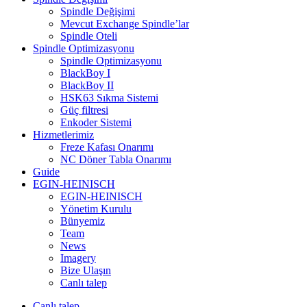
Spindle Değişimi
Mevcut Exchange Spindle’lar
Spindle Oteli
Spindle Optimizasyonu
Spindle Optimizasyonu
BlackBoy I
BlackBoy II
HSK63 Sıkma Sistemi
Güç filtresi
Enkoder Sistemi
Hizmetlerimiz
Freze Kafası Onarımı
NC Döner Tabla Onarımı
Guide
EGIN-HEINISCH
EGIN-HEINISCH
Yönetim Kurulu
Bünyemiz
Team
News
Imagery
Bize Ulaşın
Canlı talep
Canlı talep