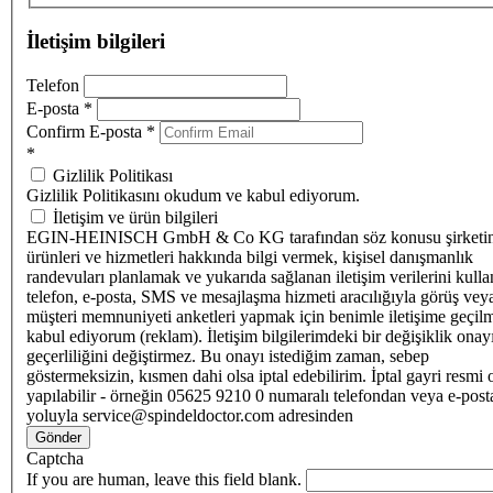
İletişim bilgileri
Telefon
E-posta
*
Confirm E-posta
*
*
Gizlilik Politikası
Gizlilik Politikasını okudum ve kabul ediyorum.
İletişim ve ürün bilgileri
EGIN-HEINISCH GmbH & Co KG tarafından söz konusu şirketi
ürünleri ve hizmetleri hakkında bilgi vermek, kişisel danışmanlık
randevuları planlamak ve yukarıda sağlanan iletişim verilerini kull
telefon, e-posta, SMS ve mesajlaşma hizmeti aracılığıyla görüş vey
müşteri memnuniyeti anketleri yapmak için benimle iletişime geçilm
kabul ediyorum (reklam). İletişim bilgilerimdeki bir değişiklik ona
geçerliliğini değiştirmez. Bu onayı istediğim zaman, sebep
göstermeksizin, kısmen dahi olsa iptal edebilirim. İptal gayri resmi 
yapılabilir - örneğin 05625 9210 0 numaralı telefondan veya e-post
yoluyla service@spindeldoctor.com adresinden
Gönder
Captcha
If you are human, leave this field blank.