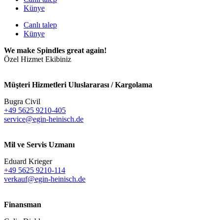
Künye
Canlı talep
Künye
We make Spindles great again!
Özel Hizmet Ekibiniz
Müşteri Hizmetleri Uluslararası / Kargolama
Bugra Civil
+49 5625 9210-405
service@egin-heinisch.de
Mil ve Servis Uzmanı
Eduard Krieger
+49 5625 9210-114
verkauf@egin-heinisch.de
Finansman