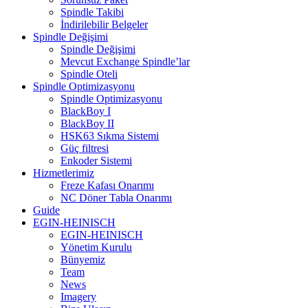
Spindle Takibi
İndirilebilir Belgeler
Spindle Değişimi
Spindle Değişimi
Mevcut Exchange Spindle’lar
Spindle Oteli
Spindle Optimizasyonu
Spindle Optimizasyonu
BlackBoy I
BlackBoy II
HSK63 Sıkma Sistemi
Güç filtresi
Enkoder Sistemi
Hizmetlerimiz
Freze Kafası Onarımı
NC Döner Tabla Onarımı
Guide
EGIN-HEINISCH
EGIN-HEINISCH
Yönetim Kurulu
Bünyemiz
Team
News
Imagery