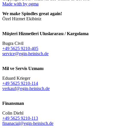
Made with
by ogma
We make Spindles great again!
Özel Hizmet Ekibiniz
Müşteri Hizmetleri Uluslararası / Kargolama
Bugra Civil
+49 5625 9210-405
service@egin-heinisch.de
Mil ve Servis Uzmanı
Eduard Krieger
+49 5625 9210-114
verkauf@egin-heinisch.de
Finansman
Colin Diehl
+49 5625 9210-113
finanacial@egin-heinisch.de