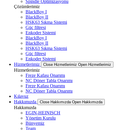
Spindle Optimizasyonu
Çözümlerimiz
BlackBoy I
BlackBoy II
HSK63 Sıkma Sistemi
Güç filtresi
Enkoder Sistemi
BlackBoy I
BlackBoy II
HSK63 Sıkma Sistemi
Güç filtresi
Enkoder Sistemi
Hizmetlerimiz
Close Hizmetlerimiz
Open Hizmetlerimiz
Hizmetlerimiz
Freze Kafası Onarımı
NC Döner Tabla Onarımı
Freze Kafası Onarımı
NC Döner Tabla Onarımı
Kılavuz
Hakkımızda
Close Hakkımızda
Open Hakkımızda
Hakkımızda
EGIN-HEINISCH
Yönetim Kurulu
Bünyemiz
Team