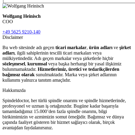
Wolfgang Heinisch
COO
+49 5625 9210-140
Disclaimer
Bu web sitesinde adı geçen
ticari markalar
,
ürün adları
ve
şirket
adları
, ilgili sahiplerinin tescilli ticari markaları veya
mülkiyetindedir. Adı geçen markalar veya şirketlerle hiçbir
sözleşmesel
,
kurumsal
veya başka herhangi bir yasal ilişkimiz
bulunmamaktadır.
Hizmetlerimiz, üretici ve tedarikçilerden
bağımsız olarak
sunulmaktadır. Marka veya şirket adlarının
kullanımı yalnızca tanıtım amaçlıdır.
Hakkımızda
Spindeldoctor, her türlü spindle onarımı ve spindle hizmetlerinde,
profesyonel ve uzman iş ortağınızdır. Bugüne kadar başarıyla
tamamladığımız 15.000’den fazla spindle onarımı, bilgi
birikimimizin ve azmimizin somut örneğidir. Bağımsız ve dünya
çapında faaliyet gösteren bir hizmet sağlayıcı olarak, birçok
avantajdan faydalanırsınız.