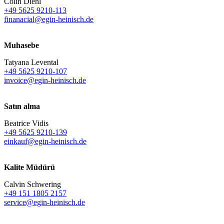
Colin Diehl
+49 5625 9210-113
finanacial@egin-heinisch.de
Muhasebe
Tatyana Levental
+49 5625 9210-107
invoice@egin-heinisch.de
Satın alma
Beatrice Vidis
+49 5625 9210-139
einkauf@egin-heinisch.de
Kalite Müdürü
Calvin Schwering
+49 151 1805 2157
service@egin-heinisch.de