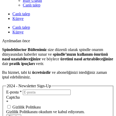
Bize Ulaşın
Canlı talep
Canlı talep
Künye
Canlı talep
Künye
Ayrılmadan önce
Spindeldoctor Bültenimiz
size düzenli olarak spindle onarım
dünyasından haberler sunar ve
spindle’ınızın kullanım ömrünü
nasıl uzatabileceğinize
ve böylece
üretimi nasıl artırabileceğinize
dair
pratik ipuçları
verir.
Bu hizmet, tabi ki
ücretsizdir
ve aboneliğinizi istediğiniz zaman
iptal edebilirsiniz.
2024 - Newsletter Sign-Up
E-posta
*
Captcha
*
Gizlilik Politikası
Gizlilik Politikasını okudum ve kabul ediyorum.