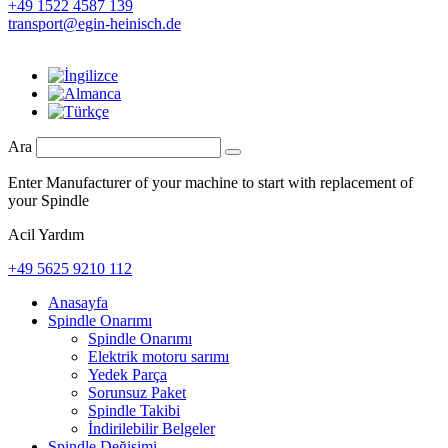
+49 1522 4587 139
transport@egin-heinisch.de
Ara
Enter Manufacturer of your machine to start with replacement of
your Spindle
Acil Yardım
+49 5625 9210 112
Anasayfa
Spindle Onarımı
Spindle Onarımı
Elektrik motoru sarımı
Yedek Parça
Sorunsuz Paket
Spindle Takibi
İndirilebilir Belgeler
Spindle Değişimi