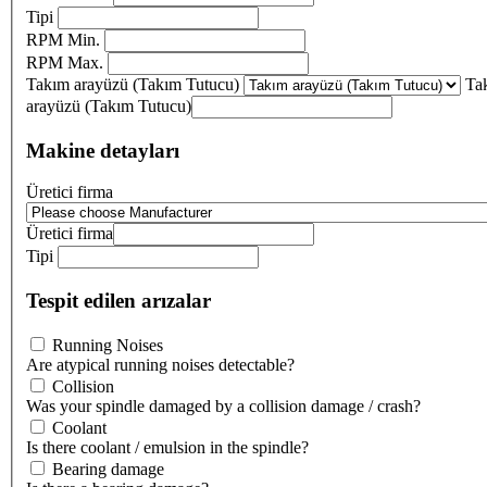
Tipi
RPM Min.
RPM Max.
Takım arayüzü (Takım Tutucu)
Ta
arayüzü (Takım Tutucu)
Makine detayları
Üretici firma
Üretici firma
Tipi
Tespit edilen arızalar
Running Noises
Are atypical running noises detectable?
Collision
Was your spindle damaged by a collision damage / crash?
Coolant
Is there coolant / emulsion in the spindle?
Bearing damage