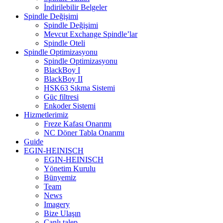
İndirilebilir Belgeler
Spindle Değişimi
Spindle Değişimi
Mevcut Exchange Spindle’lar
Spindle Oteli
Spindle Optimizasyonu
Spindle Optimizasyonu
BlackBoy I
BlackBoy II
HSK63 Sıkma Sistemi
Güç filtresi
Enkoder Sistemi
Hizmetlerimiz
Freze Kafası Onarımı
NC Döner Tabla Onarımı
Guide
EGIN-HEINISCH
EGIN-HEINISCH
Yönetim Kurulu
Bünyemiz
Team
News
Imagery
Bize Ulaşın
Canlı talep