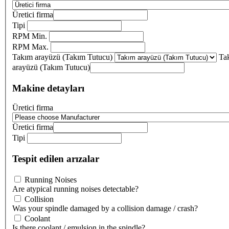
Üretici firma
Tipi
RPM Min.
RPM Max.
Takım arayüzü (Takım Tutucu)
Ta
arayüzü (Takım Tutucu)
Makine detayları
Üretici firma
Üretici firma
Tipi
Tespit edilen arızalar
Running Noises
Are atypical running noises detectable?
Collision
Was your spindle damaged by a collision damage / crash?
Coolant
Is there coolant / emulsion in the spindle?