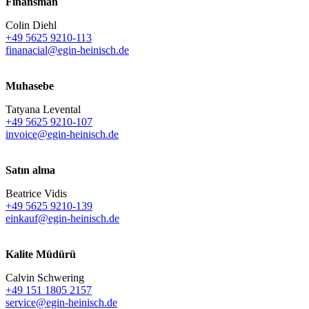
Finansman
Colin Diehl
+49 5625 9210-113
finanacial@egin-heinisch.de
Muhasebe
Tatyana Levental
+49 5625 9210-107
invoice@egin-heinisch.de
Satın alma
Beatrice Vidis
+49 5625 9210-139
einkauf@egin-heinisch.de
Kalite Müdürü
Calvin Schwering
+49 151 1805 2157
service@egin-heinisch.de