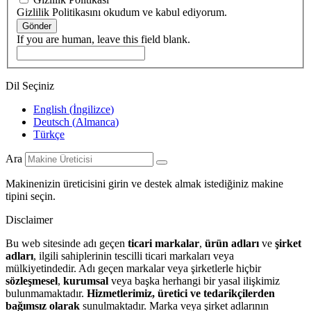
Gizlilik Politikasını okudum ve kabul ediyorum.
Gönder
If you are human, leave this field blank.
Dil Seçiniz
English
(
İngilizce
)
Deutsch
(
Almanca
)
Türkçe
Ara
Makinenizin üreticisini girin ve destek almak istediğiniz makine
tipini seçin.
Disclaimer
Bu web sitesinde adı geçen
ticari markalar
,
ürün adları
ve
şirket
adları
, ilgili sahiplerinin tescilli ticari markaları veya
mülkiyetindedir. Adı geçen markalar veya şirketlerle hiçbir
sözleşmesel
,
kurumsal
veya başka herhangi bir yasal ilişkimiz
bulunmamaktadır.
Hizmetlerimiz, üretici ve tedarikçilerden
bağımsız olarak
sunulmaktadır. Marka veya şirket adlarının