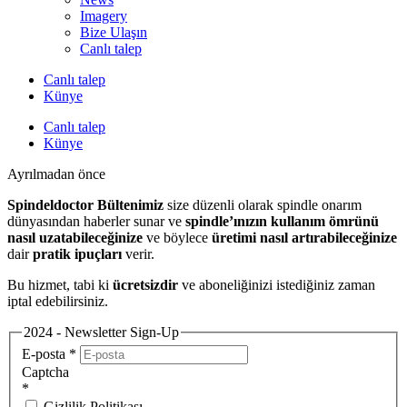
Imagery
Bize Ulaşın
Canlı talep
Canlı talep
Künye
Canlı talep
Künye
Ayrılmadan önce
Spindeldoctor Bültenimiz
size düzenli olarak spindle onarım
dünyasından haberler sunar ve
spindle’ınızın kullanım ömrünü
nasıl uzatabileceğinize
ve böylece
üretimi nasıl artırabileceğinize
dair
pratik ipuçları
verir.
Bu hizmet, tabi ki
ücretsizdir
ve aboneliğinizi istediğiniz zaman
iptal edebilirsiniz.
2024 - Newsletter Sign-Up
E-posta
*
Captcha
*
Gizlilik Politikası