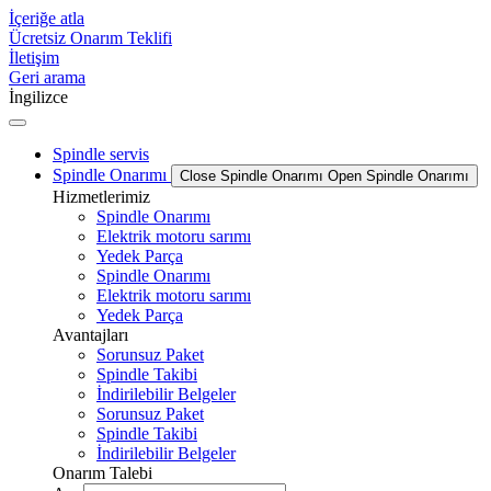
İçeriğe atla
Ücretsiz Onarım Teklifi
İletişim
Geri arama
İngilizce
Spindle servis
Spindle Onarımı
Close Spindle Onarımı
Open Spindle Onarımı
Hizmetlerimiz
Spindle Onarımı
Elektrik motoru sarımı
Yedek Parça
Spindle Onarımı
Elektrik motoru sarımı
Yedek Parça
Avantajları
Sorunsuz Paket
Spindle Takibi
İndirilebilir Belgeler
Sorunsuz Paket
Spindle Takibi
İndirilebilir Belgeler
Onarım Talebi