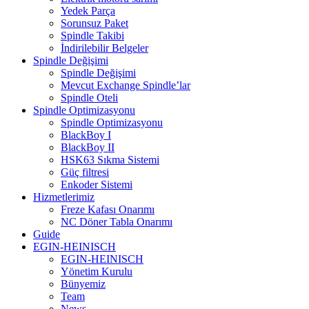
Yedek Parça
Sorunsuz Paket
Spindle Takibi
İndirilebilir Belgeler
Spindle Değişimi
Spindle Değişimi
Mevcut Exchange Spindle’lar
Spindle Oteli
Spindle Optimizasyonu
Spindle Optimizasyonu
BlackBoy I
BlackBoy II
HSK63 Sıkma Sistemi
Güç filtresi
Enkoder Sistemi
Hizmetlerimiz
Freze Kafası Onarımı
NC Döner Tabla Onarımı
Guide
EGIN-HEINISCH
EGIN-HEINISCH
Yönetim Kurulu
Bünyemiz
Team
News