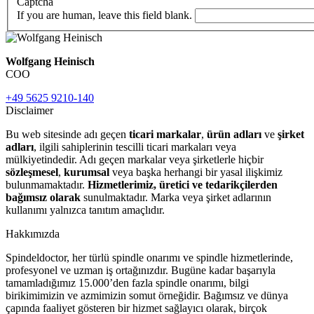
Captcha
If you are human, leave this field blank.
Wolfgang Heinisch
COO
+49 5625 9210-140
Disclaimer
Bu web sitesinde adı geçen
ticari markalar
,
ürün adları
ve
şirket
adları
, ilgili sahiplerinin tescilli ticari markaları veya
mülkiyetindedir. Adı geçen markalar veya şirketlerle hiçbir
sözleşmesel
,
kurumsal
veya başka herhangi bir yasal ilişkimiz
bulunmamaktadır.
Hizmetlerimiz, üretici ve tedarikçilerden
bağımsız olarak
sunulmaktadır. Marka veya şirket adlarının
kullanımı yalnızca tanıtım amaçlıdır.
Hakkımızda
Spindeldoctor, her türlü spindle onarımı ve spindle hizmetlerinde,
profesyonel ve uzman iş ortağınızdır. Bugüne kadar başarıyla
tamamladığımız 15.000’den fazla spindle onarımı, bilgi
birikimimizin ve azmimizin somut örneğidir. Bağımsız ve dünya
çapında faaliyet gösteren bir hizmet sağlayıcı olarak, birçok