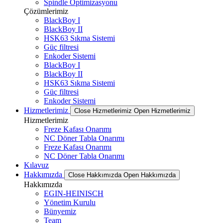
Spindle Optimizasyonu
Çözümlerimiz
BlackBoy I
BlackBoy II
HSK63 Sıkma Sistemi
Güç filtresi
Enkoder Sistemi
BlackBoy I
BlackBoy II
HSK63 Sıkma Sistemi
Güç filtresi
Enkoder Sistemi
Hizmetlerimiz
Close Hizmetlerimiz
Open Hizmetlerimiz
Hizmetlerimiz
Freze Kafası Onarımı
NC Döner Tabla Onarımı
Freze Kafası Onarımı
NC Döner Tabla Onarımı
Kılavuz
Hakkımızda
Close Hakkımızda
Open Hakkımızda
Hakkımızda
EGIN-HEINISCH
Yönetim Kurulu
Bünyemiz
Team