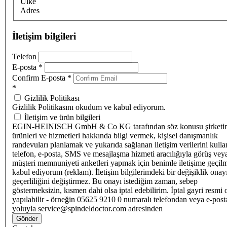
Ülke
Adres
İletişim bilgileri
Telefon
E-posta
*
Confirm E-posta
*
*
Gizlilik Politikası
Gizlilik Politikasını okudum ve kabul ediyorum.
İletişim ve ürün bilgileri
EGIN-HEINISCH GmbH & Co KG tarafından söz konusu şirketi
ürünleri ve hizmetleri hakkında bilgi vermek, kişisel danışmanlık
randevuları planlamak ve yukarıda sağlanan iletişim verilerini kull
telefon, e-posta, SMS ve mesajlaşma hizmeti aracılığıyla görüş vey
müşteri memnuniyeti anketleri yapmak için benimle iletişime geçilm
kabul ediyorum (reklam). İletişim bilgilerimdeki bir değişiklik ona
geçerliliğini değiştirmez. Bu onayı istediğim zaman, sebep
göstermeksizin, kısmen dahi olsa iptal edebilirim. İptal gayri resmi 
yapılabilir - örneğin 05625 9210 0 numaralı telefondan veya e-post
yoluyla service@spindeldoctor.com adresinden
Gönder