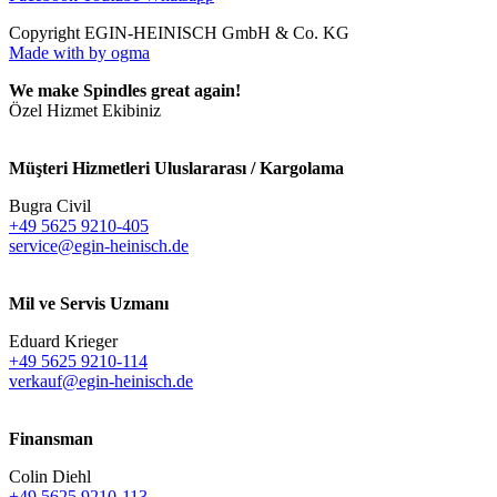
Copyright EGIN-HEINISCH GmbH & Co. KG
Made with
by ogma
We make Spindles great again!
Özel Hizmet Ekibiniz
Müşteri Hizmetleri Uluslararası / Kargolama
Bugra Civil
+49 5625 9210-405
service@egin-heinisch.de
Mil ve Servis Uzmanı
Eduard Krieger
+49 5625 9210-114
verkauf@egin-heinisch.de
Finansman
Colin Diehl
+49 5625 9210-113