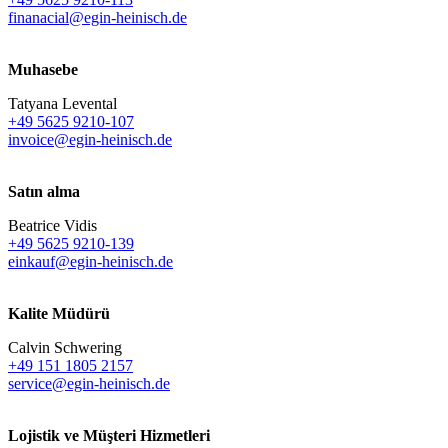
finanacial@egin-heinisch.de
Muhasebe
Tatyana Levental
+49 5625 9210-107
invoice@egin-heinisch.de
Satın alma
Beatrice Vidis
+49 5625 9210-139
einkauf@egin-heinisch.de
Kalite Müdürü
Calvin Schwering
+49 151 1805 2157
service@egin-heinisch.de
Lojistik ve
Müşteri Hizmetleri