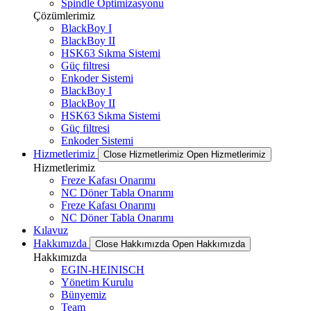
Spindle Optimizasyonu
Çözümlerimiz
BlackBoy I
BlackBoy II
HSK63 Sıkma Sistemi
Güç filtresi
Enkoder Sistemi
BlackBoy I
BlackBoy II
HSK63 Sıkma Sistemi
Güç filtresi
Enkoder Sistemi
Hizmetlerimiz
Close Hizmetlerimiz
Open Hizmetlerimiz
Hizmetlerimiz
Freze Kafası Onarımı
NC Döner Tabla Onarımı
Freze Kafası Onarımı
NC Döner Tabla Onarımı
Kılavuz
Hakkımızda
Close Hakkımızda
Open Hakkımızda
Hakkımızda
EGIN-HEINISCH
Yönetim Kurulu
Bünyemiz
Team