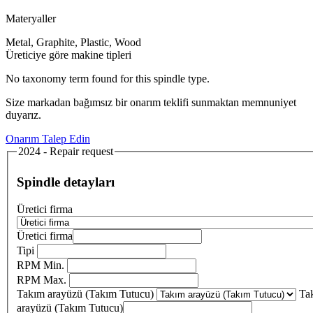
Materyaller
Metal, Graphite, Plastic, Wood
Üreticiye göre makine tipleri
No taxonomy term found for this spindle type.
Size markadan bağımsız bir onarım teklifi sunmaktan memnuniyet
duyarız.
Onarım Talep Edin
2024 - Repair request
Spindle detayları
Üretici firma
Üretici firma
Tipi
RPM Min.
RPM Max.
Takım arayüzü (Takım Tutucu)
Ta
arayüzü (Takım Tutucu)