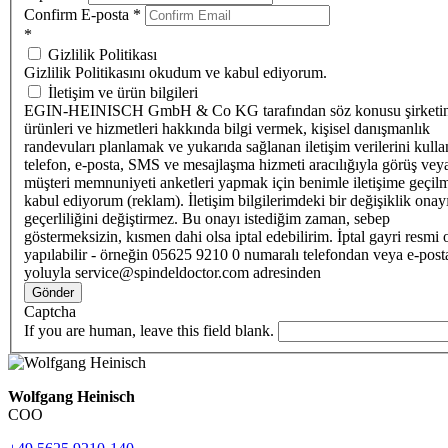
Confirm E-posta
*
*
Gizlilik Politikası
Gizlilik Politikasını okudum ve kabul ediyorum.
İletişim ve ürün bilgileri
EGIN-HEINISCH GmbH & Co KG tarafından söz konusu şirketi
ürünleri ve hizmetleri hakkında bilgi vermek, kişisel danışmanlık
randevuları planlamak ve yukarıda sağlanan iletişim verilerini kull
telefon, e-posta, SMS ve mesajlaşma hizmeti aracılığıyla görüş vey
müşteri memnuniyeti anketleri yapmak için benimle iletişime geçilm
kabul ediyorum (reklam). İletişim bilgilerimdeki bir değişiklik ona
geçerliliğini değiştirmez. Bu onayı istediğim zaman, sebep
göstermeksizin, kısmen dahi olsa iptal edebilirim. İptal gayri resmi 
yapılabilir - örneğin 05625 9210 0 numaralı telefondan veya e-post
yoluyla service@spindeldoctor.com adresinden
Gönder
Captcha
If you are human, leave this field blank.
Wolfgang Heinisch
COO