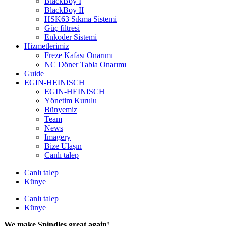
BlackBoy I
BlackBoy II
HSK63 Sıkma Sistemi
Güç filtresi
Enkoder Sistemi
Hizmetlerimiz
Freze Kafası Onarımı
NC Döner Tabla Onarımı
Guide
EGIN-HEINISCH
EGIN-HEINISCH
Yönetim Kurulu
Bünyemiz
Team
News
Imagery
Bize Ulaşın
Canlı talep
Canlı talep
Künye
Canlı talep
Künye
We make Spindles great again!