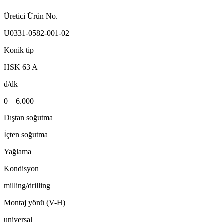
Üretici Ürün No.
U0331-0582-001-02
Konik tip
HSK 63 A
d/dk
0 – 6.000
Dıştan soğutma
İçten soğutma
Yağlama
Kondisyon
milling/drilling
Montaj yönü (V-H)
universal