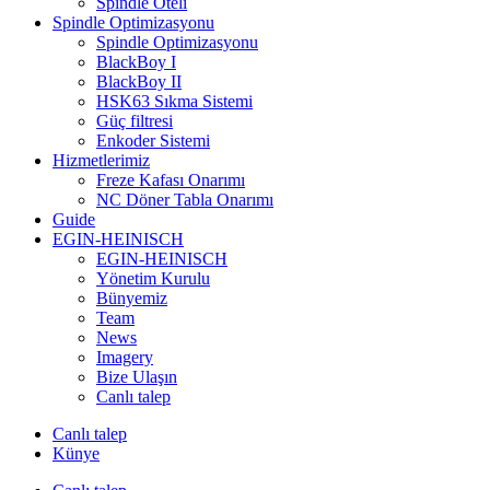
Spindle Oteli
Spindle Optimizasyonu
Spindle Optimizasyonu
BlackBoy I
BlackBoy II
HSK63 Sıkma Sistemi
Güç filtresi
Enkoder Sistemi
Hizmetlerimiz
Freze Kafası Onarımı
NC Döner Tabla Onarımı
Guide
EGIN-HEINISCH
EGIN-HEINISCH
Yönetim Kurulu
Bünyemiz
Team
News
Imagery
Bize Ulaşın
Canlı talep
Canlı talep
Künye