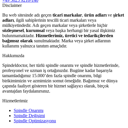
+49 5625 9210-140
Disclaimer
Bu web sitesinde adı geçen
ticari markalar
,
ürün adları
ve
şirket
adları
, ilgili sahiplerinin tescilli ticari markaları veya
mülkiyetindedir. Adı geçen markalar veya şirketlerle hiçbir
sözleşmesel
,
kurumsal
veya başka herhangi bir yasal ilişkimiz
bulunmamaktadır.
Hizmetlerimiz, üretici ve tedarikçilerden
bağımsız olarak
sunulmaktadır. Marka veya şirket adlarının
kullanımı yalnızca tanıtım amaçlıdır.
Hakkımızda
Spindeldoctor, her türlü spindle onarımı ve spindle hizmetlerinde,
profesyonel ve uzman iş ortağınızdır. Bugüne kadar başarıyla
tamamladığımız 15.000’den fazla spindle onarımı, bilgi
birikimimizin ve azmimizin somut örneğidir. Bağımsız ve dünya
çapında faaliyet gösteren bir hizmet sağlayıcı olarak, birçok
avantajdan faydalanırsınız.
Hizmetlerimiz
Spindle Onarımı
Spindle Değişimi
Spindle Optimizasyonu