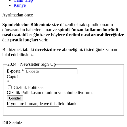
Canlı talep
Künye
Ayrılmadan önce
Spindeldoctor Bültenimiz
size düzenli olarak spindle onarım
dünyasından haberler sunar ve
spindle’ınızın kullanım ömrünü
nasıl uzatabileceğinize
ve böylece
üretimi nasıl artırabileceğinize
dair
pratik ipuçları
verir.
Bu hizmet, tabi ki
ücretsizdir
ve aboneliğinizi istediğiniz zaman
iptal edebilirsiniz.
2024 - Newsletter Sign-Up
E-posta
*
Captcha
*
Gizlilik Politikası
Gizlilik Politikasını okudum ve kabul ediyorum.
Gönder
If you are human, leave this field blank.
Dil Seçiniz