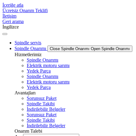
İçeriğe atla
Ücretsiz Onarım Teklifi
İletişim
Geri arama
İngilizce
Spindle servis
Spindle Onarımı
Close Spindle Onarımı
Open Spindle Onarımı
Hizmetlerimiz
Spindle Onarımı
Elektrik motoru sarımı
Yedek Parça
Spindle Onarımı
Elektrik motoru sarımı
Yedek Parça
Avantajları
Sorunsuz Paket
Spindle Takibi
İndirilebilir Belgeler
Sorunsuz Paket
Spindle Takibi
İndirilebilir Belgeler
Onarım Talebi