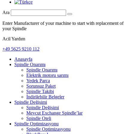
Ara
Enter Manufacturer of your machine to start with replacement of
your Spindle
Acil Yardım
+49 5625 9210 112
Anasayfa
Spindle Onarımı
Spindle Onarımı
Elektrik motoru sarımı
Yedek Parça
Sorunsuz Paket
Spindle Takibi
İndirilebilir Belgeler
Spindle Değişimi
Spindle Değişimi
Mevcut Exchange Spindle’lar
Spindle Oteli
Spindle Optimizasyonu
Spindle Optimizasyonu