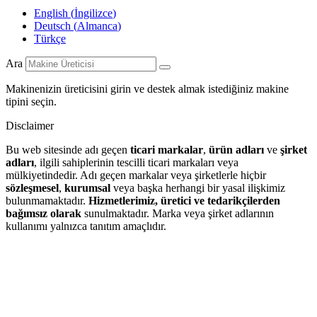
English
(
İngilizce
)
Deutsch
(
Almanca
)
Türkçe
Ara
Makinenizin üreticisini girin ve destek almak istediğiniz makine
tipini seçin.
Disclaimer
Bu web sitesinde adı geçen
ticari markalar
,
ürün adları
ve
şirket
adları
, ilgili sahiplerinin tescilli ticari markaları veya
mülkiyetindedir. Adı geçen markalar veya şirketlerle hiçbir
sözleşmesel
,
kurumsal
veya başka herhangi bir yasal ilişkimiz
bulunmamaktadır.
Hizmetlerimiz, üretici ve tedarikçilerden
bağımsız olarak
sunulmaktadır. Marka veya şirket adlarının
kullanımı yalnızca tanıtım amaçlıdır.