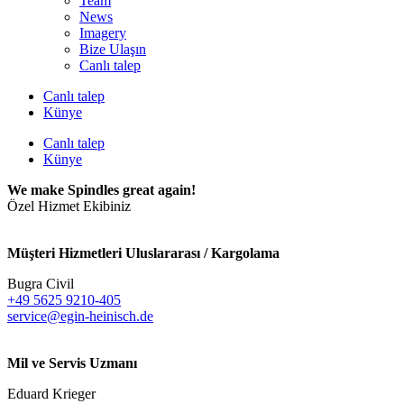
Team
News
Imagery
Bize Ulaşın
Canlı talep
Canlı talep
Künye
Canlı talep
Künye
We make Spindles great again!
Özel Hizmet Ekibiniz
Müşteri Hizmetleri Uluslararası / Kargolama
Bugra Civil
+49 5625 9210-405
service@egin-heinisch.de
Mil ve Servis Uzmanı
Eduard Krieger