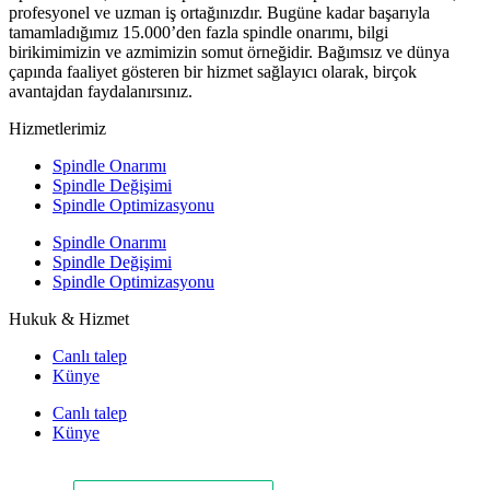
profesyonel ve uzman iş ortağınızdır. Bugüne kadar başarıyla
tamamladığımız 15.000’den fazla spindle onarımı, bilgi
birikimimizin ve azmimizin somut örneğidir. Bağımsız ve dünya
çapında faaliyet gösteren bir hizmet sağlayıcı olarak, birçok
avantajdan faydalanırsınız.
Hizmetlerimiz
Spindle Onarımı
Spindle Değişimi
Spindle Optimizasyonu
Spindle Onarımı
Spindle Değişimi
Spindle Optimizasyonu
Hukuk & Hizmet
Canlı talep
Künye
Canlı talep
Künye