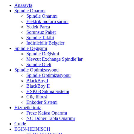
Anasayfa
Spindle Onarımı
Spindle Onarımı
Elektrik motoru sarımı
Yedek Parça
Sorunsuz Paket
Spindle Takibi
İndirilebilir Belgeler
Spindle Değişimi
Spindle Değişimi
Mevcut Exchange Spindle’lar
Spindle Oteli
Spindle Optimizasyonu
Spindle Optimizasyonu
BlackBoy I
BlackBoy II
HSK63 Sıkma Sistemi
Güç filtresi
Enkoder Sistemi
Hizmetlerimiz
Freze Kafası Onarımı
NC Döner Tabla Onarımı
Guide
EGIN-HEINISCH