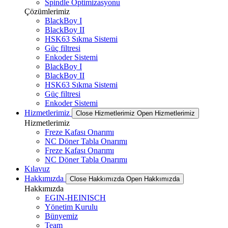
Spindle Optimizasyonu
Çözümlerimiz
BlackBoy I
BlackBoy II
HSK63 Sıkma Sistemi
Güç filtresi
Enkoder Sistemi
BlackBoy I
BlackBoy II
HSK63 Sıkma Sistemi
Güç filtresi
Enkoder Sistemi
Hizmetlerimiz
Close Hizmetlerimiz
Open Hizmetlerimiz
Hizmetlerimiz
Freze Kafası Onarımı
NC Döner Tabla Onarımı
Freze Kafası Onarımı
NC Döner Tabla Onarımı
Kılavuz
Hakkımızda
Close Hakkımızda
Open Hakkımızda
Hakkımızda
EGIN-HEINISCH
Yönetim Kurulu
Bünyemiz
Team