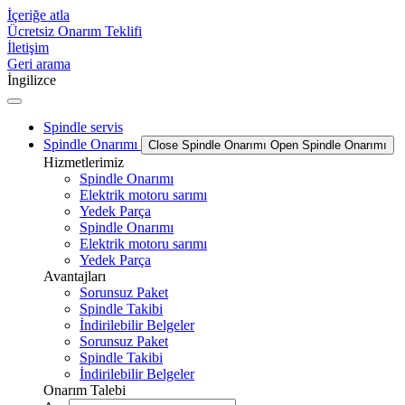
İçeriğe atla
Ücretsiz Onarım Teklifi
İletişim
Geri arama
İngilizce
Spindle servis
Spindle Onarımı
Close Spindle Onarımı
Open Spindle Onarımı
Hizmetlerimiz
Spindle Onarımı
Elektrik motoru sarımı
Yedek Parça
Spindle Onarımı
Elektrik motoru sarımı
Yedek Parça
Avantajları
Sorunsuz Paket
Spindle Takibi
İndirilebilir Belgeler
Sorunsuz Paket
Spindle Takibi
İndirilebilir Belgeler
Onarım Talebi