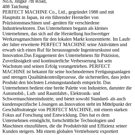
No.6, Jingke 7th Road,
408 Taichung
PERFECT MACHINE Co., Ltd., gegründet 1988 und mit
Hauptsitz in Japan, ist ein führender Hersteller von
Präzisionsmaschinen und -geräten für verschiedene
Industriesektoren. Das Unternehmen begann als kleines
Unternehmen, das sich auf die Herstellung hochwertiger
Werkzeugmaschinen für den lokalen Markt konzentrierte. Im Laufe
der Jahre erweiterte PERFECT MACHINE seine Aktivitäten und
erwarb sich einen Ruf für herausragende Ingenieurskunst und
Innovation.Das Engagement des Unternehmens für Präzision,
Zuverlässigkeit und kontinuierliche Verbesserung hat sein
Wachstum und seinen Erfolg vorangetrieben. PERFECT
MACHINE ist bekannt für seine hochmodernen Fertigungsanlagen
und strengen Qualitätskontrollprozesse, die sicherstellen, dass jedes
Produkt den höchsten Leistungsstandards entspricht. Das
Unternehmen bedient eine breite Palette von Industrien, darunter die
Automobil-, Luft- und Raumfahrt-, Elektronik- und
Schwermaschinenindustrie, und bietet sowohl Standard- als auch
kundenspezifische Lösungen an.Innovation steht im Mittelpunkt der
Geschäftsstrategie von PERFECT MACHINE, mit einem starken
Fokus auf Forschung und Entwicklung. Dies hat es dem
Unternehmen ermöglicht, fortschrittliche Technologien und
Maschinen einzuführen, die die Produktivität und Effizienz seiner
Kunden steigern. Mit einem globalen Vertriebsnetz exportiert