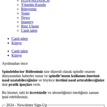
EGIN-HEINISCH
Yönetim Kurulu
Bünyemiz
Team
News
Imagery
Bize Ulaşın
Canlı talep
Canlı talep
Künye
Canlı talep
Künye
Ayrılmadan önce
Spindeldoctor Bültenimiz
size düzenli olarak spindle onarım
dünyasından haberler sunar ve
spindle’ınızın kullanım ömrünü
nasıl uzatabileceğinize
ve böylece
üretimi nasıl artırabileceğinize
dair
pratik ipuçları
verir.
Bu hizmet, tabi ki
ücretsizdir
ve aboneliğinizi istediğiniz zaman
iptal edebilirsiniz.
2024 - Newsletter Sign-Up