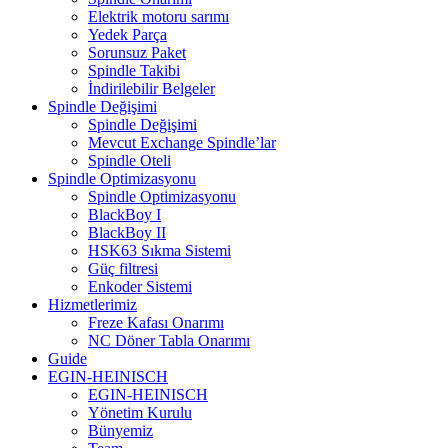
Elektrik motoru sarımı
Yedek Parça
Sorunsuz Paket
Spindle Takibi
İndirilebilir Belgeler
Spindle Değişimi
Spindle Değişimi
Mevcut Exchange Spindle’lar
Spindle Oteli
Spindle Optimizasyonu
Spindle Optimizasyonu
BlackBoy I
BlackBoy II
HSK63 Sıkma Sistemi
Güç filtresi
Enkoder Sistemi
Hizmetlerimiz
Freze Kafası Onarımı
NC Döner Tabla Onarımı
Guide
EGIN-HEINISCH
EGIN-HEINISCH
Yönetim Kurulu
Bünyemiz