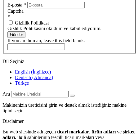
E-posta
*
Captcha
*
Gizlilik Politikası
Gizlilik Politikasını okudum ve kabul ediyorum.
Gönder
If you are human, leave this field blank.
Dil Seçiniz
English
(
İngilizce
)
Deutsch
(
Almanca
)
Türkçe
Ara
Makinenizin üreticisini girin ve destek almak istediğiniz makine
tipini seçin.
Disclaimer
Bu web sitesinde adı geçen
ticari markalar
,
ürün adları
ve
şirket
adları
, ilgili sahiplerinin tescilli ticari markaları veya