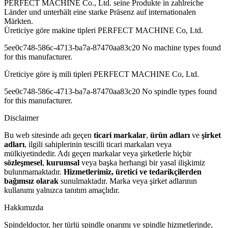
PERFECT MACHINE Co., Ltd. seine Produkte in zahlreiche
Länder und unterhält eine starke Präsenz auf internationalen
Märkten.
Üreticiye göre makine tipleri PERFECT MACHINE Co, Ltd.
5ee0c748-586c-4713-ba7a-87470aa83c20 No machine types found
for this manufacturer.
Üreticiye göre iş mili tipleri PERFECT MACHINE Co, Ltd.
5ee0c748-586c-4713-ba7a-87470aa83c20 No spindle types found
for this manufacturer.
Disclaimer
Bu web sitesinde adı geçen
ticari markalar
,
ürün adları
ve
şirket
adları
, ilgili sahiplerinin tescilli ticari markaları veya
mülkiyetindedir. Adı geçen markalar veya şirketlerle hiçbir
sözleşmesel
,
kurumsal
veya başka herhangi bir yasal ilişkimiz
bulunmamaktadır.
Hizmetlerimiz, üretici ve tedarikçilerden
bağımsız olarak
sunulmaktadır. Marka veya şirket adlarının
kullanımı yalnızca tanıtım amaçlıdır.
Hakkımızda
Spindeldoctor, her türlü spindle onarımı ve spindle hizmetlerinde,