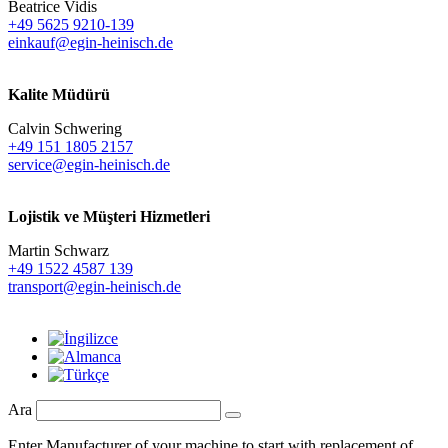
Beatrice Vidis
+49 5625 9210-139
einkauf@egin-heinisch.de
Kalite Müdürü
Calvin Schwering
+49 151 1805 2157
service@egin-heinisch.de
Lojistik ve
Müşteri Hizmetleri
Martin Schwarz
+49 1522 4587 139
transport@egin-heinisch.de
Ara
Enter Manufacturer of your machine to start with replacement of