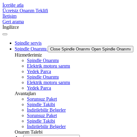
İçeriğe atla
Ücretsiz Onarım Teklifi
İletişim
Geri arama
İngilizce
Spindle servis
Spindle Onarımı
Close Spindle Onarımı
Open Spindle Onarımı
Hizmetlerimiz
Spindle Onarımı
Elektrik motoru sarımı
Yedek Parça
Spindle Onarımı
Elektrik motoru sarımı
Yedek Parça
Avantajları
Sorunsuz Paket
Spindle Takibi
İndirilebilir Belgeler
Sorunsuz Paket
Spindle Takibi
İndirilebilir Belgeler
Onarım Talebi