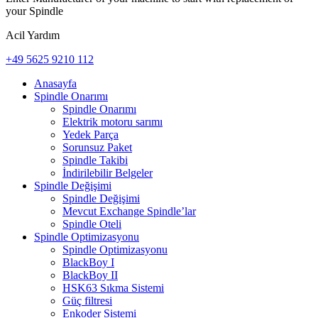
your Spindle
Acil Yardım
+49 5625 9210 112
Anasayfa
Spindle Onarımı
Spindle Onarımı
Elektrik motoru sarımı
Yedek Parça
Sorunsuz Paket
Spindle Takibi
İndirilebilir Belgeler
Spindle Değişimi
Spindle Değişimi
Mevcut Exchange Spindle’lar
Spindle Oteli
Spindle Optimizasyonu
Spindle Optimizasyonu
BlackBoy I
BlackBoy II
HSK63 Sıkma Sistemi
Güç filtresi
Enkoder Sistemi