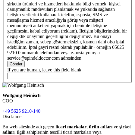
şirketin ürünleri ve hizmetleri hakkında bilgi vermek, kişisel
danışmanlık randevuları planlamak ve yukarıda sağlanan
iletişim verilerini kullanarak telefon, e-posta, SMS ve
mesajlaşma hizmeti aracılığıyla görüş veya müşteri
memnuniyeti anketleri yapmak için benimle iletişime
geçilmesini kabul ediyorum (reklam). İletişim bilgilerimdeki bir
değişiklik onayımın geçerliliğini değiştirmez. Bu onayı
istediğim zaman, sebep göstermeksizin, kısmen dahi olsa iptal
edebilirim. İptal gayri resmi olarak yapılabilir - örneğin 05625
9210 0 numaralı telefondan veya e-posta yoluyla
service@spindeldoctor.com adresinden
Gönder
If you are human, leave this field blank.
Wolfgang Heinisch
COO
+49 5625 9210-140
Disclaimer
Bu web sitesinde adı geçen
ticari markalar
,
ürün adları
ve
şirket
adları
, ilgili sahiplerinin tescilli ticari markaları veya