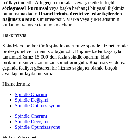
mülkiyetindedir. Adı geçen markalar veya şirketlerle hiçbir
sözleşmesel
,
kurumsal
veya başka herhangi bir yasal ilişkimiz
bulunmamaktadır.
Hizmetlerimiz, üretici ve tedarikçilerden
bağımsız olarak
sunulmaktadır. Marka veya şirket adlarının
kullanımı yalnızca tanıtım amaçlıdır.
Hakkımızda
Spindeldoctor, her türlü spindle onarımı ve spindle hizmetlerinde,
profesyonel ve uzman iş ortağınızdır. Bugüne kadar başarıyla
tamamladığımız 15.000’den fazla spindle onarımı, bilgi
birikimimizin ve azmimizin somut örneğidir. Bağımsız ve dünya
çapında faaliyet gösteren bir hizmet sağlayıcı olarak, birçok
avantajdan faydalanırsınız.
Hizmetlerimiz
Spindle Onarımı
Spindle Değişimi
Spindle Optimizasyonu
Spindle Onarımı
Spindle Değişimi
Spindle Optimizasyonu
Hukuk & Hizmet