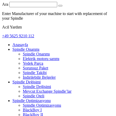
Ara
Enter Manufacturer of your machine to start with replacement of
your Spindle
Acil Yardım
+49 5625 9210 112
Anasayfa
Spindle Onarımı
Spindle Onarımı
Elektrik motoru sarımı
Yedek Parça
Sorunsuz Paket
Spindle Takibi
İndirilebilir Belgeler
Spindle Değişimi
Spindle Değişimi
Mevcut Exchange Spindle’lar
Spindle Oteli
Spindle Optimizasyonu
Spindle Optimizasyonu
BlackBoy I
BlackBoy II