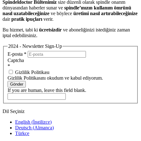
Spindeldoctor Bültenimiz
size düzenli olarak spindle onarım
dünyasından haberler sunar ve
spindle’ınızın kullanım ömrünü
nasıl uzatabileceğinize
ve böylece
üretimi nasıl artırabileceğinize
dair
pratik ipuçları
verir.
Bu hizmet, tabi ki
ücretsizdir
ve aboneliğinizi istediğiniz zaman
iptal edebilirsiniz.
2024 - Newsletter Sign-Up
E-posta
*
Captcha
*
Gizlilik Politikası
Gizlilik Politikasını okudum ve kabul ediyorum.
Gönder
If you are human, leave this field blank.
Dil Seçiniz
English
(
İngilizce
)
Deutsch
(
Almanca
)
Türkçe