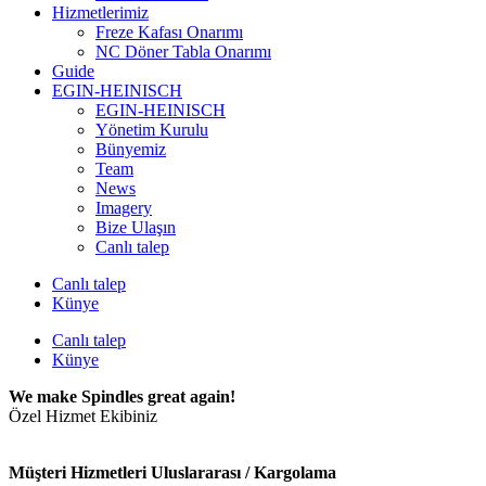
Hizmetlerimiz
Freze Kafası Onarımı
NC Döner Tabla Onarımı
Guide
EGIN-HEINISCH
EGIN-HEINISCH
Yönetim Kurulu
Bünyemiz
Team
News
Imagery
Bize Ulaşın
Canlı talep
Canlı talep
Künye
Canlı talep
Künye
We make Spindles great again!
Özel Hizmet Ekibiniz
Müşteri Hizmetleri Uluslararası / Kargolama