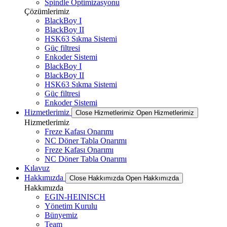
Spindle Optimizasyonu
Çözümlerimiz
BlackBoy I
BlackBoy II
HSK63 Sıkma Sistemi
Güç filtresi
Enkoder Sistemi
BlackBoy I
BlackBoy II
HSK63 Sıkma Sistemi
Güç filtresi
Enkoder Sistemi
Hizmetlerimiz
Close Hizmetlerimiz
Open Hizmetlerimiz
Hizmetlerimiz
Freze Kafası Onarımı
NC Döner Tabla Onarımı
Freze Kafası Onarımı
NC Döner Tabla Onarımı
Kılavuz
Hakkımızda
Close Hakkımızda
Open Hakkımızda
Hakkımızda
EGIN-HEINISCH
Yönetim Kurulu
Bünyemiz
Team