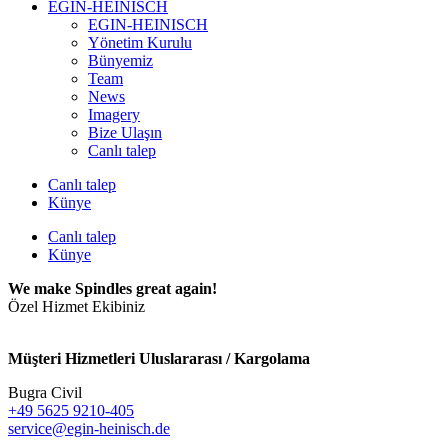
EGIN-HEINISCH
EGIN-HEINISCH
Yönetim Kurulu
Bünyemiz
Team
News
Imagery
Bize Ulaşın
Canlı talep
Canlı talep
Künye
Canlı talep
Künye
We make Spindles great again!
Özel Hizmet Ekibiniz
Müşteri Hizmetleri Uluslararası / Kargolama
Bugra Civil
+49 5625 9210-405
service@egin-heinisch.de