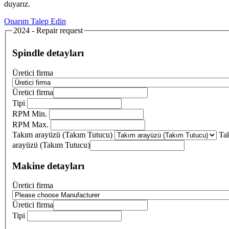
duyarız.
Onarım Talep Edin
2024 - Repair request
Spindle detayları
Üretici firma
Üretici firma
Tipi
RPM Min.
RPM Max.
Takım arayüzü (Takım Tutucu)
Ta
arayüzü (Takım Tutucu)
Makine detayları
Üretici firma
Üretici firma
Tipi