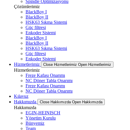
Spindle Optimizasyonu
Çözümlerimiz
BlackBoy I
BlackBoy II
HSK63 Sıkma Sistemi
Güç filtresi
Enkoder Sistemi
BlackBoy I
BlackBoy II
HSK63 Sıkma Sistemi
Güç filtresi
Enkoder Sistemi
Hizmetlerimiz
Close Hizmetlerimiz
Open Hizmetlerimiz
Hizmetlerimiz
Freze Kafası Onarımı
NC Döner Tabla Onarımı
Freze Kafası Onarımı
NC Döner Tabla Onarımı
Kılavuz
Hakkımızda
Close Hakkımızda
Open Hakkımızda
Hakkımızda
EGIN-HEINISCH
Yönetim Kurulu
Bünyemiz
Team