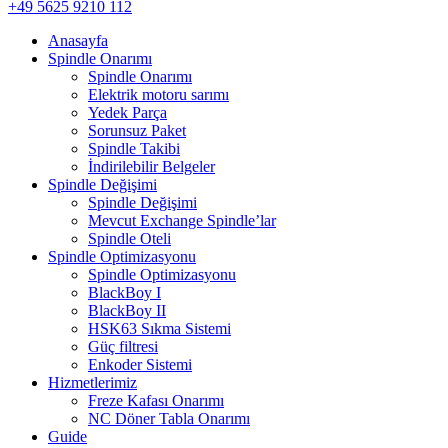
+49 5625 9210 112
Anasayfa
Spindle Onarımı
Spindle Onarımı
Elektrik motoru sarımı
Yedek Parça
Sorunsuz Paket
Spindle Takibi
İndirilebilir Belgeler
Spindle Değişimi
Spindle Değişimi
Mevcut Exchange Spindle’lar
Spindle Oteli
Spindle Optimizasyonu
Spindle Optimizasyonu
BlackBoy I
BlackBoy II
HSK63 Sıkma Sistemi
Güç filtresi
Enkoder Sistemi
Hizmetlerimiz
Freze Kafası Onarımı
NC Döner Tabla Onarımı
Guide