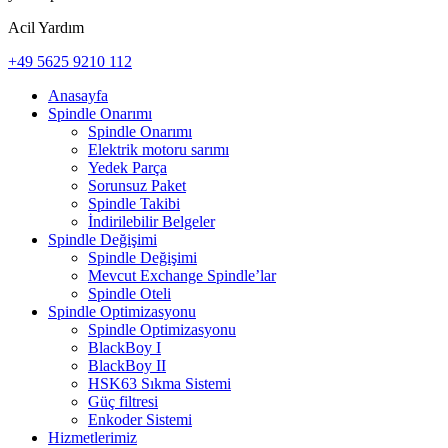
Acil Yardım
+49 5625 9210 112
Anasayfa
Spindle Onarımı
Spindle Onarımı
Elektrik motoru sarımı
Yedek Parça
Sorunsuz Paket
Spindle Takibi
İndirilebilir Belgeler
Spindle Değişimi
Spindle Değişimi
Mevcut Exchange Spindle’lar
Spindle Oteli
Spindle Optimizasyonu
Spindle Optimizasyonu
BlackBoy I
BlackBoy II
HSK63 Sıkma Sistemi
Güç filtresi
Enkoder Sistemi
Hizmetlerimiz