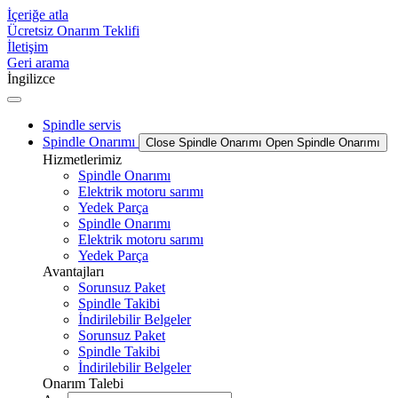
İçeriğe atla
Ücretsiz Onarım Teklifi
İletişim
Geri arama
İngilizce
Spindle servis
Spindle Onarımı
Close Spindle Onarımı
Open Spindle Onarımı
Hizmetlerimiz
Spindle Onarımı
Elektrik motoru sarımı
Yedek Parça
Spindle Onarımı
Elektrik motoru sarımı
Yedek Parça
Avantajları
Sorunsuz Paket
Spindle Takibi
İndirilebilir Belgeler
Sorunsuz Paket
Spindle Takibi
İndirilebilir Belgeler
Onarım Talebi