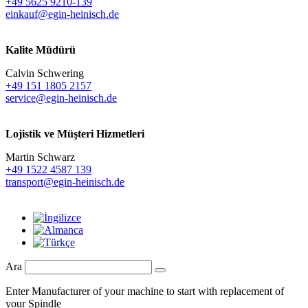
+49 5625 9210-139
einkauf@egin-heinisch.de
Kalite Müdürü
Calvin Schwering
+49 151 1805 2157
service@egin-heinisch.de
Lojistik ve
Müşteri Hizmetleri
Martin Schwarz
+49 1522 4587 139
transport@egin-heinisch.de
Ara
Enter Manufacturer of your machine to start with replacement of
your Spindle