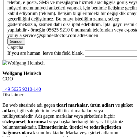
telefon, e-posta, SMS ve mesajlaşma hizmeti aracılığıyla görüş vey
müşteri memnuniyeti anketleri yapmak için benimle iletişime geçilm
kabul ediyorum (reklam). İletişim bilgilerimdeki bir değişiklik ona
geçerliliğini değiştirmez. Bu onayı istediğim zaman, sebep
göstermeksizin, kısmen dahi olsa iptal edebilirim. İptal gayri resmi 
yapılabilir - örneğin 05625 9210 0 numaralı telefondan veya e-post
yoluyla service@spindeldoctor.com adresinden
Gönder
Captcha
If you are human, leave this field blank.
Wolfgang Heinisch
COO
+49 5625 9210-140
Disclaimer
Bu web sitesinde adı geçen
ticari markalar
,
ürün adları
ve
şirket
adları
, ilgili sahiplerinin tescilli ticari markaları veya
mülkiyetindedir. Adı geçen markalar veya şirketlerle hiçbir
sözleşmesel
,
kurumsal
veya başka herhangi bir yasal ilişkimiz
bulunmamaktadır.
Hizmetlerimiz, üretici ve tedarikçilerden
bağımsız olarak
sunulmaktadır. Marka veya şirket adlarının