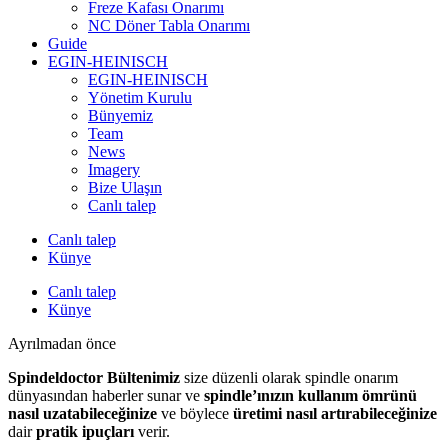
Freze Kafası Onarımı
NC Döner Tabla Onarımı
Guide
EGIN-HEINISCH
EGIN-HEINISCH
Yönetim Kurulu
Bünyemiz
Team
News
Imagery
Bize Ulaşın
Canlı talep
Canlı talep
Künye
Canlı talep
Künye
Ayrılmadan önce
Spindeldoctor Bültenimiz
size düzenli olarak spindle onarım
dünyasından haberler sunar ve
spindle’ınızın kullanım ömrünü
nasıl uzatabileceğinize
ve böylece
üretimi nasıl artırabileceğinize
dair
pratik ipuçları
verir.