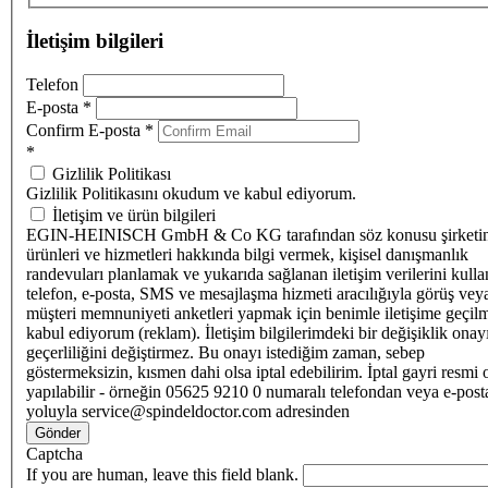
İletişim bilgileri
Telefon
E-posta
*
Confirm E-posta
*
*
Gizlilik Politikası
Gizlilik Politikasını okudum ve kabul ediyorum.
İletişim ve ürün bilgileri
EGIN-HEINISCH GmbH & Co KG tarafından söz konusu şirketi
ürünleri ve hizmetleri hakkında bilgi vermek, kişisel danışmanlık
randevuları planlamak ve yukarıda sağlanan iletişim verilerini kull
telefon, e-posta, SMS ve mesajlaşma hizmeti aracılığıyla görüş vey
müşteri memnuniyeti anketleri yapmak için benimle iletişime geçilm
kabul ediyorum (reklam). İletişim bilgilerimdeki bir değişiklik ona
geçerliliğini değiştirmez. Bu onayı istediğim zaman, sebep
göstermeksizin, kısmen dahi olsa iptal edebilirim. İptal gayri resmi 
yapılabilir - örneğin 05625 9210 0 numaralı telefondan veya e-post
yoluyla service@spindeldoctor.com adresinden
Gönder
Captcha
If you are human, leave this field blank.