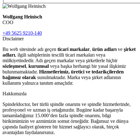
Wolfgang Heinisch
COO
+49 5625 9210-140
Disclaimer
Bu web sitesinde adı geçen
ticari markalar
,
ürün adları
ve
şirket
adları
, ilgili sahiplerinin tescilli ticari markaları veya
mülkiyetindedir. Adı geçen markalar veya şirketlerle hiçbir
sözleşmesel
,
kurumsal
veya başka herhangi bir yasal ilişkimiz
bulunmamaktadır.
Hizmetlerimiz, üretici ve tedarikçilerden
bağımsız olarak
sunulmaktadır. Marka veya şirket adlarının
kullanımı yalnızca tanıtım amaçlıdır.
Hakkımızda
Spindeldoctor, her türlü spindle onarımı ve spindle hizmetlerinde,
profesyonel ve uzman iş ortağınızdır. Bugüne kadar başarıyla
tamamladığımız 15.000’den fazla spindle onarımı, bilgi
birikimimizin ve azmimizin somut örneğidir. Bağımsız ve dünya
çapında faaliyet gösteren bir hizmet sağlayıcı olarak, birçok
avantajdan faydalanırsınız.