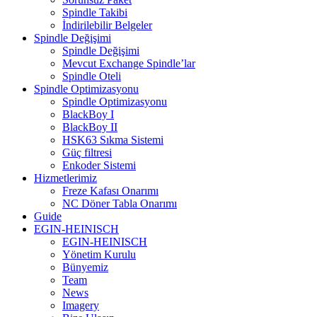
Spindle Takibi
İndirilebilir Belgeler
Spindle Değişimi
Spindle Değişimi
Mevcut Exchange Spindle’lar
Spindle Oteli
Spindle Optimizasyonu
Spindle Optimizasyonu
BlackBoy I
BlackBoy II
HSK63 Sıkma Sistemi
Güç filtresi
Enkoder Sistemi
Hizmetlerimiz
Freze Kafası Onarımı
NC Döner Tabla Onarımı
Guide
EGIN-HEINISCH
EGIN-HEINISCH
Yönetim Kurulu
Bünyemiz
Team
News
Imagery