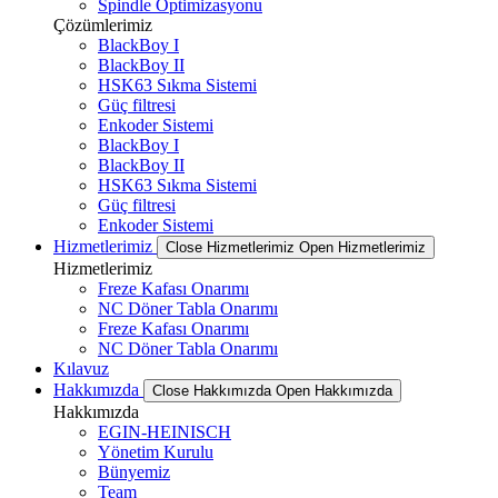
Spindle Optimizasyonu
Çözümlerimiz
BlackBoy I
BlackBoy II
HSK63 Sıkma Sistemi
Güç filtresi
Enkoder Sistemi
BlackBoy I
BlackBoy II
HSK63 Sıkma Sistemi
Güç filtresi
Enkoder Sistemi
Hizmetlerimiz
Close Hizmetlerimiz
Open Hizmetlerimiz
Hizmetlerimiz
Freze Kafası Onarımı
NC Döner Tabla Onarımı
Freze Kafası Onarımı
NC Döner Tabla Onarımı
Kılavuz
Hakkımızda
Close Hakkımızda
Open Hakkımızda
Hakkımızda
EGIN-HEINISCH
Yönetim Kurulu
Bünyemiz
Team