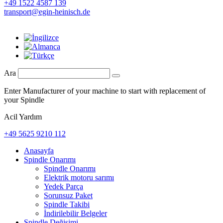
+49 1522 4587 139
transport@egin-heinisch.de
Ara
Enter Manufacturer of your machine to start with replacement of
your Spindle
Acil Yardım
+49 5625 9210 112
Anasayfa
Spindle Onarımı
Spindle Onarımı
Elektrik motoru sarımı
Yedek Parça
Sorunsuz Paket
Spindle Takibi
İndirilebilir Belgeler
Spindle Değişimi