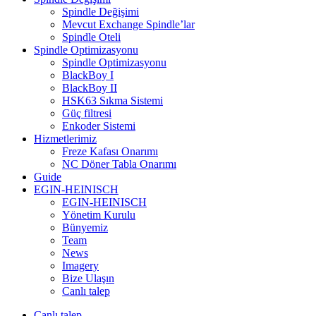
Spindle Değişimi
Mevcut Exchange Spindle’lar
Spindle Oteli
Spindle Optimizasyonu
Spindle Optimizasyonu
BlackBoy I
BlackBoy II
HSK63 Sıkma Sistemi
Güç filtresi
Enkoder Sistemi
Hizmetlerimiz
Freze Kafası Onarımı
NC Döner Tabla Onarımı
Guide
EGIN-HEINISCH
EGIN-HEINISCH
Yönetim Kurulu
Bünyemiz
Team
News
Imagery
Bize Ulaşın
Canlı talep
Canlı talep