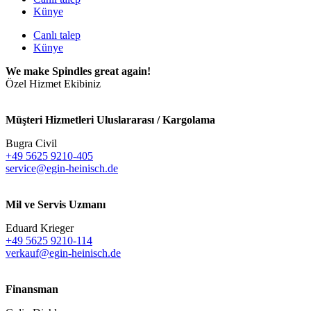
Künye
Canlı talep
Künye
We make Spindles great again!
Özel Hizmet Ekibiniz
Müşteri Hizmetleri Uluslararası / Kargolama
Bugra Civil
+49 5625 9210-405
service@egin-heinisch.de
Mil ve Servis Uzmanı
Eduard Krieger
+49 5625 9210-114
verkauf@egin-heinisch.de
Finansman