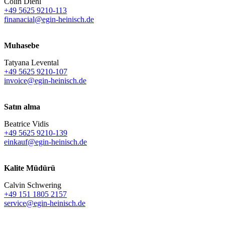
Colin Diehl
+49 5625 9210-113
finanacial@egin-heinisch.de
Muhasebe
Tatyana Levental
+49 5625 9210-107
invoice@egin-heinisch.de
Satın alma
Beatrice Vidis
+49 5625 9210-139
einkauf@egin-heinisch.de
Kalite Müdürü
Calvin Schwering
+49 151 1805 2157
service@egin-heinisch.de