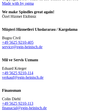
Made with
by ogma
We make Spindles great again!
Özel Hizmet Ekibiniz
Müşteri Hizmetleri Uluslararası / Kargolama
Bugra Civil
+49 5625 9210-405
service@egin-heinisch.de
Mil ve Servis Uzmanı
Eduard Krieger
+49 5625 9210-114
verkauf@egin-heinisch.de
Finansman
Colin Diehl
+49 5625 9210-113
finanacial@egin-heinisch.de