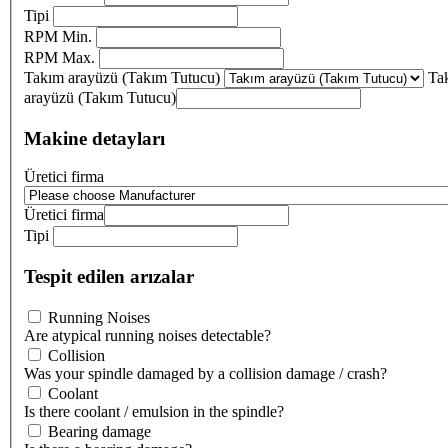
Tipi
RPM Min.
RPM Max.
Takım arayüzü (Takım Tutucu)
Ta
arayüzü (Takım Tutucu)
Makine detayları
Üretici firma
Üretici firma
Tipi
Tespit edilen arızalar
Running Noises
Are atypical running noises detectable?
Collision
Was your spindle damaged by a collision damage / crash?
Coolant
Is there coolant / emulsion in the spindle?
Bearing damage