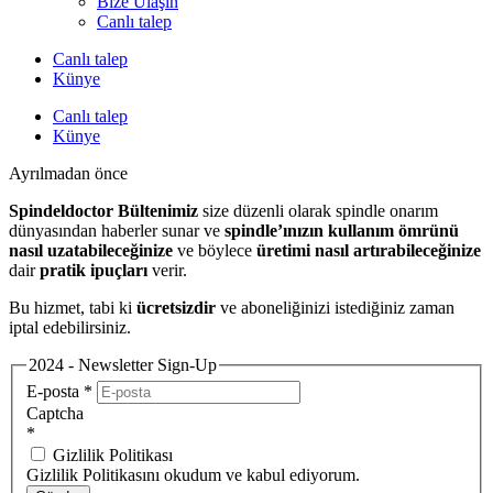
Bize Ulaşın
Canlı talep
Canlı talep
Künye
Canlı talep
Künye
Ayrılmadan önce
Spindeldoctor Bültenimiz
size düzenli olarak spindle onarım
dünyasından haberler sunar ve
spindle’ınızın kullanım ömrünü
nasıl uzatabileceğinize
ve böylece
üretimi nasıl artırabileceğinize
dair
pratik ipuçları
verir.
Bu hizmet, tabi ki
ücretsizdir
ve aboneliğinizi istediğiniz zaman
iptal edebilirsiniz.
2024 - Newsletter Sign-Up
E-posta
*
Captcha
*
Gizlilik Politikası
Gizlilik Politikasını okudum ve kabul ediyorum.