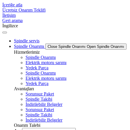
İçeriğe atla
Ücretsiz Onarım Teklifi
İletişim
Geri arama
İngilizce
Spindle servis
Spindle Onarımı
Close Spindle Onarımı
Open Spindle Onarımı
Hizmetlerimiz
Spindle Onarımı
Elektrik motoru sarımı
Yedek Parça
Spindle Onarımı
Elektrik motoru sarımı
Yedek Parça
Avantajları
Sorunsuz Paket
Spindle Takibi
İndirilebilir Belgeler
Sorunsuz Paket
Spindle Takibi
İndirilebilir Belgeler
Onarım Talebi