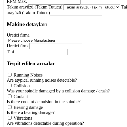
RPM Max.
Takım arayüzü (Takım Tutucu)
Ta
arayüzü (Takım Tutucu)
Makine detayları
Üretici firma
Üretici firma
Tipi
Tespit edilen arızalar
Running Noises
Are atypical running noises detectable?
Collision
Was your spindle damaged by a collision damage / crash?
Coolant
Is there coolant / emulsion in the spindle?
Bearing damage
Is there a bearing damage?
Vibrations
Are vibrations detectable during operation?