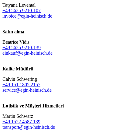
Tatyana Levental
+49 5625 9210-107
invoice@egin-heinisch.de
Satın alma
Beatrice Vidis
+49 5625 9210-139
einkauf@egin-heinisch.de
Kalite Müdürü
Calvin Schwering
+49 151 1805 2157
service@egin-heinisch.de
Lojistik ve
Müşteri Hizmetleri
Martin Schwarz
+49 1522 4587 139
transport@egin-heinisch.de