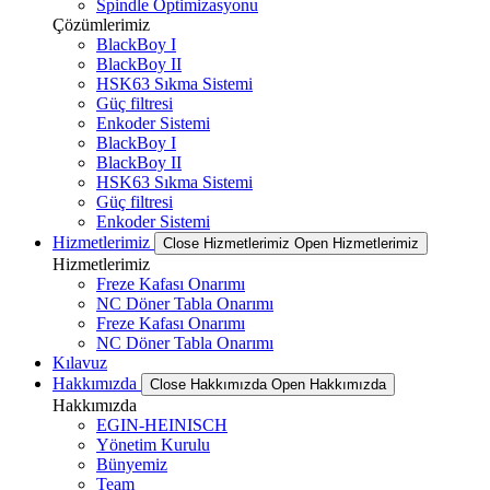
Spindle Optimizasyonu
Çözümlerimiz
BlackBoy I
BlackBoy II
HSK63 Sıkma Sistemi
Güç filtresi
Enkoder Sistemi
BlackBoy I
BlackBoy II
HSK63 Sıkma Sistemi
Güç filtresi
Enkoder Sistemi
Hizmetlerimiz
Close Hizmetlerimiz
Open Hizmetlerimiz
Hizmetlerimiz
Freze Kafası Onarımı
NC Döner Tabla Onarımı
Freze Kafası Onarımı
NC Döner Tabla Onarımı
Kılavuz
Hakkımızda
Close Hakkımızda
Open Hakkımızda
Hakkımızda
EGIN-HEINISCH
Yönetim Kurulu
Bünyemiz
Team