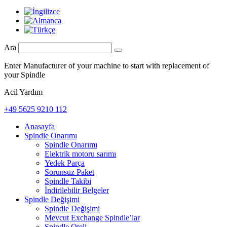
Ara
Enter Manufacturer of your machine to start with replacement of
your Spindle
Acil Yardım
+49 5625 9210 112
Anasayfa
Spindle Onarımı
Spindle Onarımı
Elektrik motoru sarımı
Yedek Parça
Sorunsuz Paket
Spindle Takibi
İndirilebilir Belgeler
Spindle Değişimi
Spindle Değişimi
Mevcut Exchange Spindle’lar
Spindle Oteli