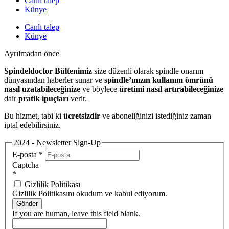
Canlı talep
Künye
Canlı talep
Künye
Ayrılmadan önce
Spindeldoctor Bültenimiz
size düzenli olarak spindle onarım
dünyasından haberler sunar ve
spindle’ınızın kullanım ömrünü
nasıl uzatabileceğinize
ve böylece
üretimi nasıl artırabileceğinize
dair
pratik ipuçları
verir.
Bu hizmet, tabi ki
ücretsizdir
ve aboneliğinizi istediğiniz zaman
iptal edebilirsiniz.
2024 - Newsletter Sign-Up
E-posta
*
Captcha
*
Gizlilik Politikası
Gizlilik Politikasını okudum ve kabul ediyorum.
Gönder
If you are human, leave this field blank.