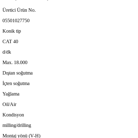
Üretici Ürün No.
05501027750
Konik tip
CAT 40
d/dk
Max. 18.000
Dıştan soğutma
İçten soğutma
Yağlama
Oil/Air
Kondisyon
milling/drilling
Montaj yönü (V-H)