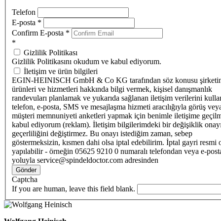
Telefon
E-posta
*
Confirm E-posta
*
*
Gizlilik Politikası
Gizlilik Politikasını okudum ve kabul ediyorum.
İletişim ve ürün bilgileri
EGIN-HEINISCH GmbH & Co KG tarafından söz konusu şirketi
ürünleri ve hizmetleri hakkında bilgi vermek, kişisel danışmanlık
randevuları planlamak ve yukarıda sağlanan iletişim verilerini kull
telefon, e-posta, SMS ve mesajlaşma hizmeti aracılığıyla görüş vey
müşteri memnuniyeti anketleri yapmak için benimle iletişime geçilm
kabul ediyorum (reklam). İletişim bilgilerimdeki bir değişiklik ona
geçerliliğini değiştirmez. Bu onayı istediğim zaman, sebep
göstermeksizin, kısmen dahi olsa iptal edebilirim. İptal gayri resmi 
yapılabilir - örneğin 05625 9210 0 numaralı telefondan veya e-post
yoluyla service@spindeldoctor.com adresinden
Gönder
Captcha
If you are human, leave this field blank.