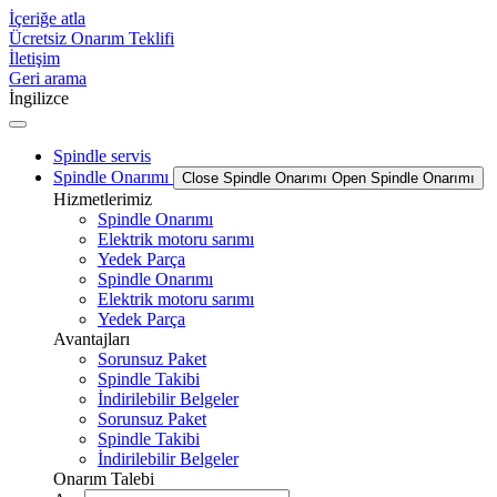
İçeriğe atla
Ücretsiz Onarım Teklifi
İletişim
Geri arama
İngilizce
Spindle servis
Spindle Onarımı
Close Spindle Onarımı
Open Spindle Onarımı
Hizmetlerimiz
Spindle Onarımı
Elektrik motoru sarımı
Yedek Parça
Spindle Onarımı
Elektrik motoru sarımı
Yedek Parça
Avantajları
Sorunsuz Paket
Spindle Takibi
İndirilebilir Belgeler
Sorunsuz Paket
Spindle Takibi
İndirilebilir Belgeler
Onarım Talebi