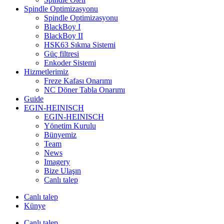
Spindle Optimizasyonu
Spindle Optimizasyonu
BlackBoy I
BlackBoy II
HSK63 Sıkma Sistemi
Güç filtresi
Enkoder Sistemi
Hizmetlerimiz
Freze Kafası Onarımı
NC Döner Tabla Onarımı
Guide
EGIN-HEINISCH
EGIN-HEINISCH
Yönetim Kurulu
Bünyemiz
Team
News
Imagery
Bize Ulaşın
Canlı talep
Canlı talep
Künye
Canlı talep