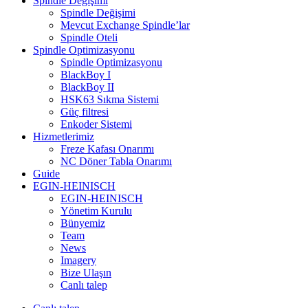
Spindle Değişimi
Spindle Değişimi
Mevcut Exchange Spindle’lar
Spindle Oteli
Spindle Optimizasyonu
Spindle Optimizasyonu
BlackBoy I
BlackBoy II
HSK63 Sıkma Sistemi
Güç filtresi
Enkoder Sistemi
Hizmetlerimiz
Freze Kafası Onarımı
NC Döner Tabla Onarımı
Guide
EGIN-HEINISCH
EGIN-HEINISCH
Yönetim Kurulu
Bünyemiz
Team
News
Imagery
Bize Ulaşın
Canlı talep