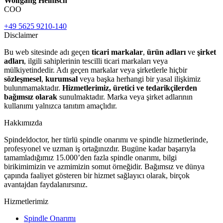
Wolfgang Heinisch
COO
+49 5625 9210-140
Disclaimer
Bu web sitesinde adı geçen
ticari markalar
,
ürün adları
ve
şirket
adları
, ilgili sahiplerinin tescilli ticari markaları veya
mülkiyetindedir. Adı geçen markalar veya şirketlerle hiçbir
sözleşmesel
,
kurumsal
veya başka herhangi bir yasal ilişkimiz
bulunmamaktadır.
Hizmetlerimiz, üretici ve tedarikçilerden
bağımsız olarak
sunulmaktadır. Marka veya şirket adlarının
kullanımı yalnızca tanıtım amaçlıdır.
Hakkımızda
Spindeldoctor, her türlü spindle onarımı ve spindle hizmetlerinde,
profesyonel ve uzman iş ortağınızdır. Bugüne kadar başarıyla
tamamladığımız 15.000’den fazla spindle onarımı, bilgi
birikimimizin ve azmimizin somut örneğidir. Bağımsız ve dünya
çapında faaliyet gösteren bir hizmet sağlayıcı olarak, birçok
avantajdan faydalanırsınız.
Hizmetlerimiz
Spindle Onarımı