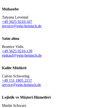
Muhasebe
Tatyana Levental
+49 5625 9210-107
invoice@egin-heinisch.de
Satın alma
Beatrice Vidis
+49 5625 9210-139
einkauf@egin-heinisch.de
Kalite Müdürü
Calvin Schwering
+49 151 1805 2157
service@egin-heinisch.de
Lojistik ve
Müşteri Hizmetleri
Martin Schwarz