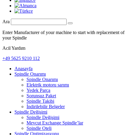
Ara
Enter Manufacturer of your machine to start with replacement of
your Spindle
Acil Yardım
+49 5625 9210 112
Anasayfa
Spindle Onarımı
Spindle Onarımı
Elektrik motoru sarımı
Yedek Parça
Sorunsuz Paket
Spindle Takibi
İndirilebilir Belgeler
Spindle Değişimi
Spindle Değişimi
Mevcut Exchange Spindle’lar
Spindle Oteli
Spindle Optimizasyonu