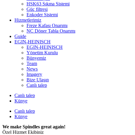
HSK63 Sıkma Sistemi
Güç filtresi
Enkoder Sistemi
Hizmetlerimiz
Freze Kafası Onarımı
NC Döner Tabla Onarımı
Guide
EGIN-HEINISCH
EGIN-HEINISCH
Yönetim Kurulu
Bünyemiz
Team
News
Imagery
Bize Ulaşın
Canlı talep
Canlı talep
Künye
Canlı talep
Künye
We make Spindles great again!
Özel Hizmet Ekibiniz