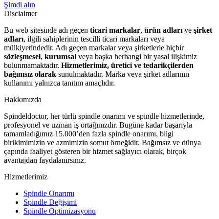
Şimdi alın
Disclaimer
Bu web sitesinde adı geçen
ticari markalar
,
ürün adları
ve
şirket
adları
, ilgili sahiplerinin tescilli ticari markaları veya
mülkiyetindedir. Adı geçen markalar veya şirketlerle hiçbir
sözleşmesel
,
kurumsal
veya başka herhangi bir yasal ilişkimiz
bulunmamaktadır.
Hizmetlerimiz, üretici ve tedarikçilerden
bağımsız olarak
sunulmaktadır. Marka veya şirket adlarının
kullanımı yalnızca tanıtım amaçlıdır.
Hakkımızda
Spindeldoctor, her türlü spindle onarımı ve spindle hizmetlerinde,
profesyonel ve uzman iş ortağınızdır. Bugüne kadar başarıyla
tamamladığımız 15.000’den fazla spindle onarımı, bilgi
birikimimizin ve azmimizin somut örneğidir. Bağımsız ve dünya
çapında faaliyet gösteren bir hizmet sağlayıcı olarak, birçok
avantajdan faydalanırsınız.
Hizmetlerimiz
Spindle Onarımı
Spindle Değişimi
Spindle Optimizasyonu