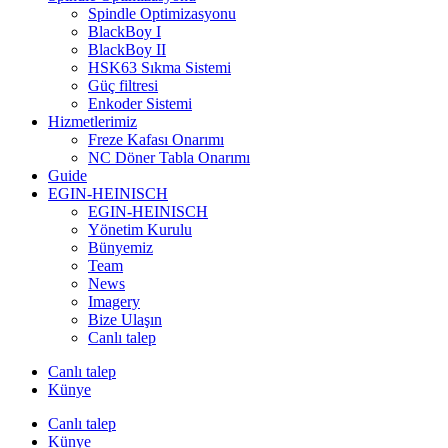
Spindle Optimizasyonu
BlackBoy I
BlackBoy II
HSK63 Sıkma Sistemi
Güç filtresi
Enkoder Sistemi
Hizmetlerimiz
Freze Kafası Onarımı
NC Döner Tabla Onarımı
Guide
EGIN-HEINISCH
EGIN-HEINISCH
Yönetim Kurulu
Bünyemiz
Team
News
Imagery
Bize Ulaşın
Canlı talep
Canlı talep
Künye
Canlı talep
Künye