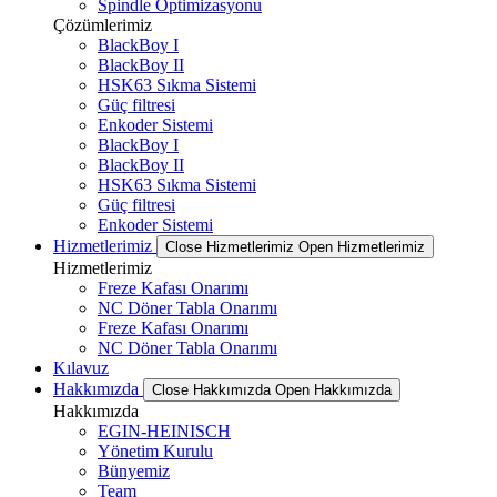
Spindle Optimizasyonu
Çözümlerimiz
BlackBoy I
BlackBoy II
HSK63 Sıkma Sistemi
Güç filtresi
Enkoder Sistemi
BlackBoy I
BlackBoy II
HSK63 Sıkma Sistemi
Güç filtresi
Enkoder Sistemi
Hizmetlerimiz
Close Hizmetlerimiz
Open Hizmetlerimiz
Hizmetlerimiz
Freze Kafası Onarımı
NC Döner Tabla Onarımı
Freze Kafası Onarımı
NC Döner Tabla Onarımı
Kılavuz
Hakkımızda
Close Hakkımızda
Open Hakkımızda
Hakkımızda
EGIN-HEINISCH
Yönetim Kurulu
Bünyemiz
Team