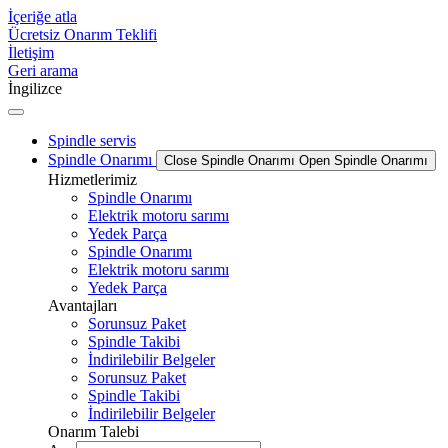
İçeriğe atla
Ücretsiz Onarım Teklifi
İletişim
Geri arama
İngilizce
Spindle servis
Spindle Onarımı
Close Spindle Onarımı
Open Spindle Onarımı
Hizmetlerimiz
Spindle Onarımı
Elektrik motoru sarımı
Yedek Parça
Spindle Onarımı
Elektrik motoru sarımı
Yedek Parça
Avantajları
Sorunsuz Paket
Spindle Takibi
İndirilebilir Belgeler
Sorunsuz Paket
Spindle Takibi
İndirilebilir Belgeler
Onarım Talebi