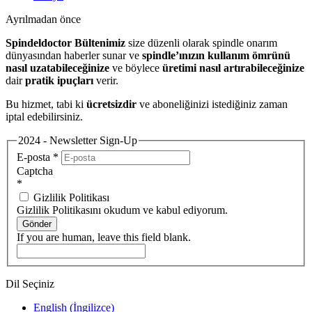
Ayrılmadan önce
Spindeldoctor Bültenimiz
size düzenli olarak spindle onarım
dünyasından haberler sunar ve
spindle’ınızın kullanım ömrünü
nasıl uzatabileceğinize
ve böylece
üretimi nasıl artırabileceğinize
dair
pratik ipuçları
verir.
Bu hizmet, tabi ki
ücretsizdir
ve aboneliğinizi istediğiniz zaman
iptal edebilirsiniz.
2024 - Newsletter Sign-Up
E-posta
*
Captcha
*
Gizlilik Politikası
Gizlilik Politikasını okudum ve kabul ediyorum.
Gönder
If you are human, leave this field blank.
Dil Seçiniz
English
(
İngilizce
)