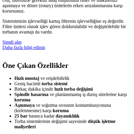
Güç filtremizle gereksiz talaş oluşumunu önler ve makinenizi
aşınmaya ve döner (rotary) ünitelerin erken arızalanmasına karşı
korursunuz.
Sistemimizin işlevselliği kartuş filtrenin işlevselliğine eş değerdir.
Filtre ünitesi olarak işlev gören doldurulabilir ve değiştirilebilir bir
torbanın avantajı da vardır.
Şimdi alın
Daha fazla bilgi edinin
Öne Çıkan Özellikler
Hızlı montaj
ve erişilebilirlik
Geniş hacimli
torba sistemi
Birkaç dakika içinde
hızlı torba değişimi
Spindle hasarına
ve planlanmamış iş duruş sürelerine karşı
koruma
Aşınmaya
ve soğutma sıvısının kontaminasyonuna
(kirlenmesine) karşı
koruma
25 bar
basınca kadar
dayanıklılık
Torba sistemlerinin değişimi sayesinde
düşük işletme
maliyetleri