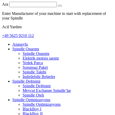
Ara
Enter Manufacturer of your machine to start with replacement of
your Spindle
Acil Yardım
+49 5625 9210 112
Anasayfa
Spindle Onarımı
Spindle Onarımı
Elektrik motoru sarımı
Yedek Parça
Sorunsuz Paket
Spindle Takibi
İndirilebilir Belgeler
Spindle Değişimi
Spindle Değişimi
Mevcut Exchange Spindle’lar
Spindle Oteli
Spindle Optimizasyonu
Spindle Optimizasyonu
BlackBoy I
BlackBoy II