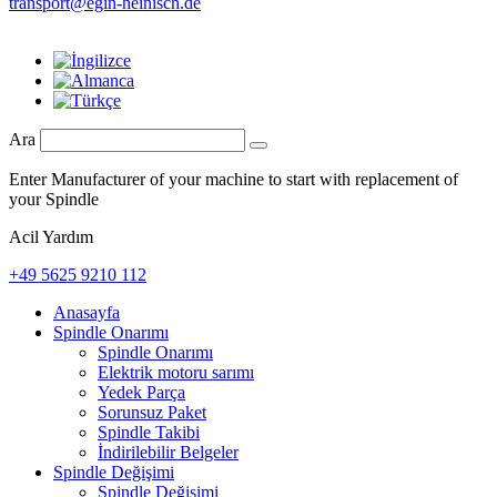
transport@egin-heinisch.de
Ara
Enter Manufacturer of your machine to start with replacement of
your Spindle
Acil Yardım
+49 5625 9210 112
Anasayfa
Spindle Onarımı
Spindle Onarımı
Elektrik motoru sarımı
Yedek Parça
Sorunsuz Paket
Spindle Takibi
İndirilebilir Belgeler
Spindle Değişimi
Spindle Değişimi