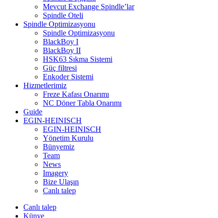
Mevcut Exchange Spindle’lar
Spindle Oteli
Spindle Optimizasyonu
Spindle Optimizasyonu
BlackBoy I
BlackBoy II
HSK63 Sıkma Sistemi
Güç filtresi
Enkoder Sistemi
Hizmetlerimiz
Freze Kafası Onarımı
NC Döner Tabla Onarımı
Guide
EGIN-HEINISCH
EGIN-HEINISCH
Yönetim Kurulu
Bünyemiz
Team
News
Imagery
Bize Ulaşın
Canlı talep
Canlı talep
Künye