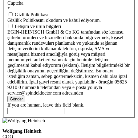
Captcha
*
Gizlilik Politikası
Gizlilik Politikasını okudum ve kabul ediyorum.
İletişim ve ürün bilgileri
EGIN-HEINISCH GmbH & Co KG tarafından söz konusu
şirketin ürünleri ve hizmetleri hakkında bilgi vermek, kişisel
danışmanlık randevuları planlamak ve yukarıda sağlanan
iletişim verilerini kullanarak telefon, e-posta, SMS ve
mesajlaşma hizmeti aracılığıyla görüş veya müşteri
memnuniyeti anketleri yapmak için benimle iletişime
geçilmesini kabul ediyorum (reklam). İletişim bilgilerimdeki bir
değişiklik onayımın geçerliliğini değiştirmez. Bu onayı
istediğim zaman, sebep göstermeksizin, kısmen dahi olsa iptal
edebilirim. İptal gayri resmi olarak yapılabilir - örneğin 05625
9210 0 numaralı telefondan veya e-posta yoluyla
service@spindeldoctor.com adresinden
Gönder
If you are human, leave this field blank.
Wolfgang Heinisch
COO