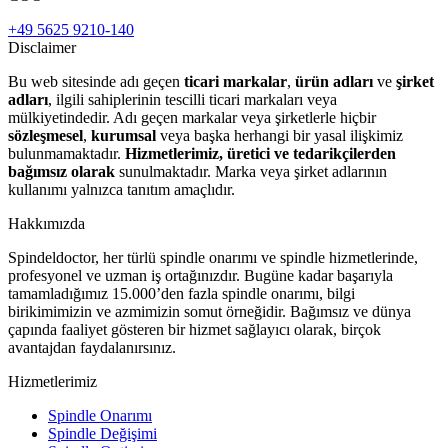
+49 5625 9210-140
Disclaimer
Bu web sitesinde adı geçen
ticari markalar
,
ürün adları
ve
şirket
adları
, ilgili sahiplerinin tescilli ticari markaları veya
mülkiyetindedir. Adı geçen markalar veya şirketlerle hiçbir
sözleşmesel
,
kurumsal
veya başka herhangi bir yasal ilişkimiz
bulunmamaktadır.
Hizmetlerimiz, üretici ve tedarikçilerden
bağımsız olarak
sunulmaktadır. Marka veya şirket adlarının
kullanımı yalnızca tanıtım amaçlıdır.
Hakkımızda
Spindeldoctor, her türlü spindle onarımı ve spindle hizmetlerinde,
profesyonel ve uzman iş ortağınızdır. Bugüne kadar başarıyla
tamamladığımız 15.000’den fazla spindle onarımı, bilgi
birikimimizin ve azmimizin somut örneğidir. Bağımsız ve dünya
çapında faaliyet gösteren bir hizmet sağlayıcı olarak, birçok
avantajdan faydalanırsınız.
Hizmetlerimiz
Spindle Onarımı
Spindle Değişimi