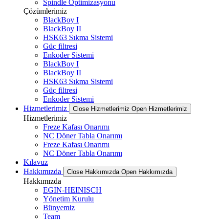
Spindle Optimizasyonu
Çözümlerimiz
BlackBoy I
BlackBoy II
HSK63 Sıkma Sistemi
Güç filtresi
Enkoder Sistemi
BlackBoy I
BlackBoy II
HSK63 Sıkma Sistemi
Güç filtresi
Enkoder Sistemi
Hizmetlerimiz
Close Hizmetlerimiz
Open Hizmetlerimiz
Hizmetlerimiz
Freze Kafası Onarımı
NC Döner Tabla Onarımı
Freze Kafası Onarımı
NC Döner Tabla Onarımı
Kılavuz
Hakkımızda
Close Hakkımızda
Open Hakkımızda
Hakkımızda
EGIN-HEINISCH
Yönetim Kurulu
Bünyemiz
Team