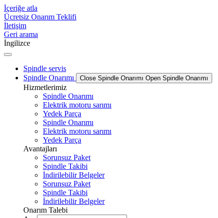
İçeriğe atla
Ücretsiz Onarım Teklifi
İletişim
Geri arama
İngilizce
Spindle servis
Spindle Onarımı
Close Spindle Onarımı
Open Spindle Onarımı
Hizmetlerimiz
Spindle Onarımı
Elektrik motoru sarımı
Yedek Parça
Spindle Onarımı
Elektrik motoru sarımı
Yedek Parça
Avantajları
Sorunsuz Paket
Spindle Takibi
İndirilebilir Belgeler
Sorunsuz Paket
Spindle Takibi
İndirilebilir Belgeler
Onarım Talebi