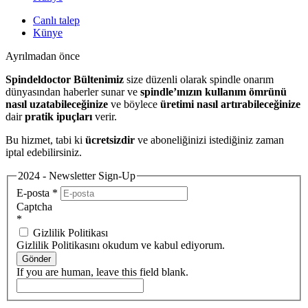
Canlı talep
Künye
Ayrılmadan önce
Spindeldoctor Bültenimiz
size düzenli olarak spindle onarım
dünyasından haberler sunar ve
spindle’ınızın kullanım ömrünü
nasıl uzatabileceğinize
ve böylece
üretimi nasıl artırabileceğinize
dair
pratik ipuçları
verir.
Bu hizmet, tabi ki
ücretsizdir
ve aboneliğinizi istediğiniz zaman
iptal edebilirsiniz.
2024 - Newsletter Sign-Up
E-posta
*
Captcha
*
Gizlilik Politikası
Gizlilik Politikasını okudum ve kabul ediyorum.
Gönder
If you are human, leave this field blank.