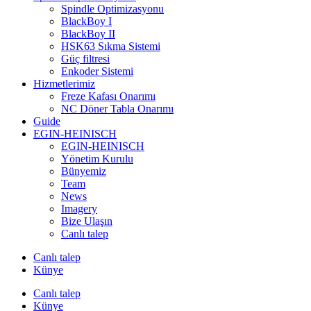
Spindle Optimizasyonu
BlackBoy I
BlackBoy II
HSK63 Sıkma Sistemi
Güç filtresi
Enkoder Sistemi
Hizmetlerimiz
Freze Kafası Onarımı
NC Döner Tabla Onarımı
Guide
EGIN-HEINISCH
EGIN-HEINISCH
Yönetim Kurulu
Bünyemiz
Team
News
Imagery
Bize Ulaşın
Canlı talep
Canlı talep
Künye
Canlı talep
Künye