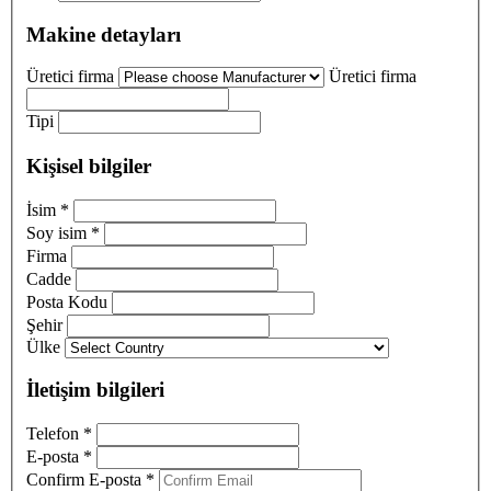
Makine detayları
Üretici firma
Üretici firma
Tipi
Kişisel bilgiler
İsim
*
Soy isim
*
Firma
Cadde
Posta Kodu
Şehir
Ülke
İletişim bilgileri
Telefon
*
E-posta
*
Confirm E-posta
*