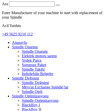
Ara
Enter Manufacturer of your machine to start with replacement of
your Spindle
Acil Yardım
+49 5625 9210 112
Anasayfa
Spindle Onarımı
Spindle Onarımı
Elektrik motoru sarımı
Yedek Parça
Sorunsuz Paket
Spindle Takibi
İndirilebilir Belgeler
Spindle Değişimi
Spindle Değişimi
Mevcut Exchange Spindle’lar
Spindle Oteli
Spindle Optimizasyonu
Spindle Optimizasyonu
BlackBoy I
BlackBoy II