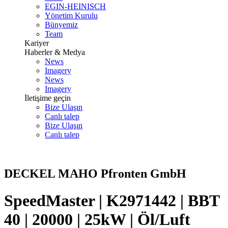
EGIN-HEINISCH
Yönetim Kurulu
Bünyemiz
Team
Kariyer
Haberler & Medya
News
Imagery
News
Imagery
İletişime geçin
Bize Ulaşın
Canlı talep
Bize Ulaşın
Canlı talep
DECKEL MAHO Pfronten GmbH
SpeedMaster | K2971442 | BBT
40 | 20000 | 25kW | Öl/Luft