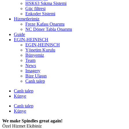
HSK63 Sıkma Sistemi
Güç filtresi
Enkoder Sistemi
Hizmetlerimiz
Freze Kafası Onarımı
NC Döner Tabla Onarımı
Guide
EGIN-HEINISCH
EGIN-HEINISCH
Yönetim Kurulu
Bünyemiz
Team
News
Imagery
Bize Ulaşın
Canlı talep
Canlı talep
Künye
Canlı talep
Künye
We make Spindles great again!
Özel Hizmet Ekibiniz