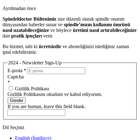
Ayrılmadan önce
Spindeldoctor Bültenimiz
size düzenli olarak spindle onarım
dünyasından haberler sunar ve
spindle’ınızın kullanım ömrünü
nasıl uzatabileceğinize
ve böylece
üretimi nasıl artırabileceğinize
dair
pratik ipuçları
verir.
Bu hizmet, tabi ki
ücretsizdir
ve aboneliğinizi istediğiniz zaman
iptal edebilirsiniz.
2024 - Newsletter Sign-Up
E-posta
*
Captcha
*
Gizlilik Politikası
Gizlilik Politikasını okudum ve kabul ediyorum.
Gönder
If you are human, leave this field blank.
Dil Seçiniz
English
(
İngilizce
)