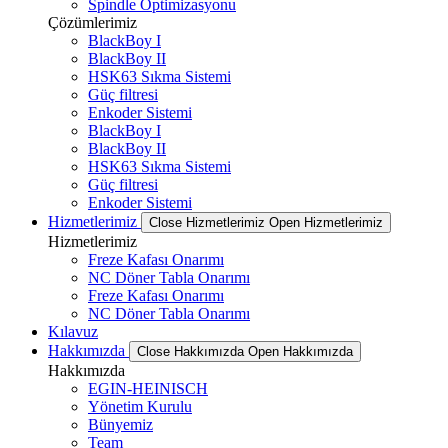
Spindle Optimizasyonu
Çözümlerimiz
BlackBoy I
BlackBoy II
HSK63 Sıkma Sistemi
Güç filtresi
Enkoder Sistemi
BlackBoy I
BlackBoy II
HSK63 Sıkma Sistemi
Güç filtresi
Enkoder Sistemi
Hizmetlerimiz
Close Hizmetlerimiz
Open Hizmetlerimiz
Hizmetlerimiz
Freze Kafası Onarımı
NC Döner Tabla Onarımı
Freze Kafası Onarımı
NC Döner Tabla Onarımı
Kılavuz
Hakkımızda
Close Hakkımızda
Open Hakkımızda
Hakkımızda
EGIN-HEINISCH
Yönetim Kurulu
Bünyemiz
Team