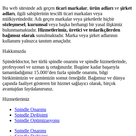
Bu web sitesinde adı geçen
ticari markalar
,
ürün adları
ve
şirket
adları
, ilgili sahiplerinin tescilli ticari markaları veya
mülkiyetindedir. Adı geçen markalar veya şirketlerle hiçbir
sözleşmesel
,
kurumsal
veya başka herhangi bir yasal ilişkimiz
bulunmamaktadır.
Hizmetlerimiz, üretici ve tedarikçilerden
bağımsız olarak
sunulmaktadır. Marka veya şirket adlarının
kullanımı yalnızca tanıtım amaçlıdır.
Hakkımızda
Spindeldoctor, her türlü spindle onarımı ve spindle hizmetlerinde,
profesyonel ve uzman iş ortağınızdır. Bugüne kadar başarıyla
tamamladığımız 15.000’den fazla spindle onarımı, bilgi
birikimimizin ve azmimizin somut örneğidir. Bağımsız ve dünya
çapında faaliyet gösteren bir hizmet sağlayıcı olarak, birçok
avantajdan faydalanırsınız.
Hizmetlerimiz
Spindle Onarımı
Spindle Değişimi
Spindle Optimizasyonu
Spindle Onarımı