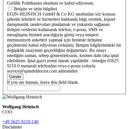
Gizlilik Politikasını okudum ve kabul ediyorum.
İletişim ve ürün bilgileri
EGIN-HEINISCH GmbH & Co KG tarafından söz konusu
şirketin ürünleri ve hizmetleri hakkında bilgi vermek, kişisel
danışmanlık randevuları planlamak ve yukarıda sağlanan
iletişim verilerini kullanarak telefon, e-posta, SMS ve
mesajlaşma hizmeti aracılığıyla görüş veya müşteri
memnuniyeti anketleri yapmak için benimle iletişime
geçilmesini kabul ediyorum (reklam). İletişim bilgilerimdeki bir
değişiklik onayımın geçerliliğini değiştirmez. Bu onayı
istediğim zaman, sebep göstermeksizin, kısmen dahi olsa iptal
edebilirim. İptal gayri resmi olarak yapılabilir - örneğin 05625
9210 0 numaralı telefondan veya e-posta yoluyla
service@spindeldoctor.com adresinden
Gönder
If you are human, leave this field blank.
Wolfgang Heinisch
COO
+49 5625 9210-140
Disclaimer