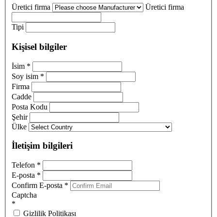
Üretici firma
Üretici firma
Tipi
Kişisel bilgiler
İsim
*
Soy isim
*
Firma
Cadde
Posta Kodu
Şehir
Ülke
İletişim bilgileri
Telefon
*
E-posta
*
Confirm E-posta
*
Captcha
*
Gizlilik Politikası