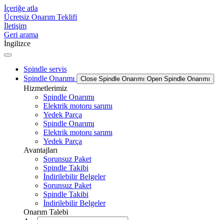
İçeriğe atla
Ücretsiz Onarım Teklifi
İletişim
Geri arama
İngilizce
Spindle servis
Spindle Onarımı
Close Spindle Onarımı
Open Spindle Onarımı
Hizmetlerimiz
Spindle Onarımı
Elektrik motoru sarımı
Yedek Parça
Spindle Onarımı
Elektrik motoru sarımı
Yedek Parça
Avantajları
Sorunsuz Paket
Spindle Takibi
İndirilebilir Belgeler
Sorunsuz Paket
Spindle Takibi
İndirilebilir Belgeler
Onarım Talebi