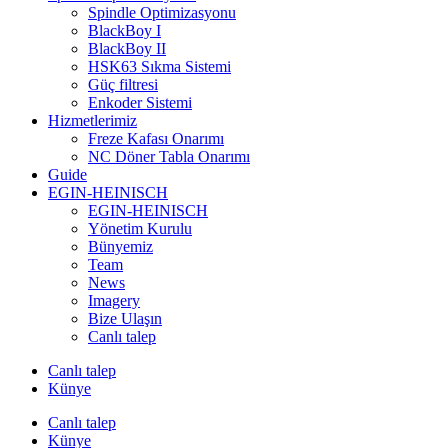
Spindle Optimizasyonu
BlackBoy I
BlackBoy II
HSK63 Sıkma Sistemi
Güç filtresi
Enkoder Sistemi
Hizmetlerimiz
Freze Kafası Onarımı
NC Döner Tabla Onarımı
Guide
EGIN-HEINISCH
EGIN-HEINISCH
Yönetim Kurulu
Bünyemiz
Team
News
Imagery
Bize Ulaşın
Canlı talep
Canlı talep
Künye
Canlı talep
Künye