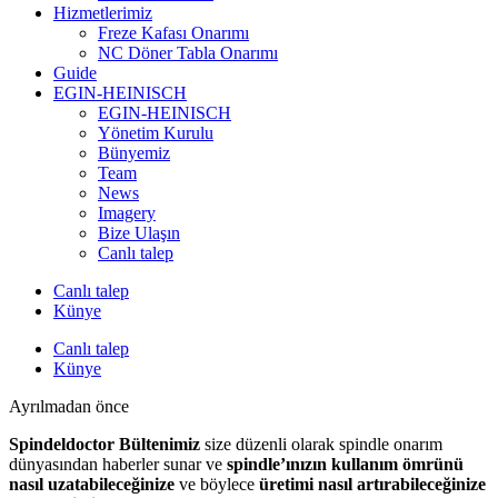
Hizmetlerimiz
Freze Kafası Onarımı
NC Döner Tabla Onarımı
Guide
EGIN-HEINISCH
EGIN-HEINISCH
Yönetim Kurulu
Bünyemiz
Team
News
Imagery
Bize Ulaşın
Canlı talep
Canlı talep
Künye
Canlı talep
Künye
Ayrılmadan önce
Spindeldoctor Bültenimiz
size düzenli olarak spindle onarım
dünyasından haberler sunar ve
spindle’ınızın kullanım ömrünü
nasıl uzatabileceğinize
ve böylece
üretimi nasıl artırabileceğinize