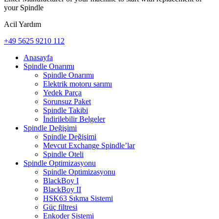
your Spindle
Acil Yardım
+49 5625 9210 112
Anasayfa
Spindle Onarımı
Spindle Onarımı
Elektrik motoru sarımı
Yedek Parça
Sorunsuz Paket
Spindle Takibi
İndirilebilir Belgeler
Spindle Değişimi
Spindle Değişimi
Mevcut Exchange Spindle’lar
Spindle Oteli
Spindle Optimizasyonu
Spindle Optimizasyonu
BlackBoy I
BlackBoy II
HSK63 Sıkma Sistemi
Güç filtresi
Enkoder Sistemi