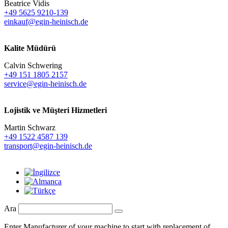
Beatrice Vidis
+49 5625 9210-139
einkauf@egin-heinisch.de
Kalite Müdürü
Calvin Schwering
+49 151 1805 2157
service@egin-heinisch.de
Lojistik ve
Müşteri Hizmetleri
Martin Schwarz
+49 1522 4587 139
transport@egin-heinisch.de
Ara
Enter Manufacturer of your machine to start with replacement of