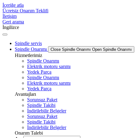
İçeriğe atla
Ücretsiz Onarım Teklifi
İletişim
Geri arama
İngilizce
Spindle servis
Spindle Onarımı
Close Spindle Onarımı
Open Spindle Onarımı
Hizmetlerimiz
Spindle Onarımı
Elektrik motoru sarımı
Yedek Parça
Spindle Onarımı
Elektrik motoru sarımı
Yedek Parça
Avantajları
Sorunsuz Paket
Spindle Takibi
İndirilebilir Belgeler
Sorunsuz Paket
Spindle Takibi
İndirilebilir Belgeler
Onarım Talebi