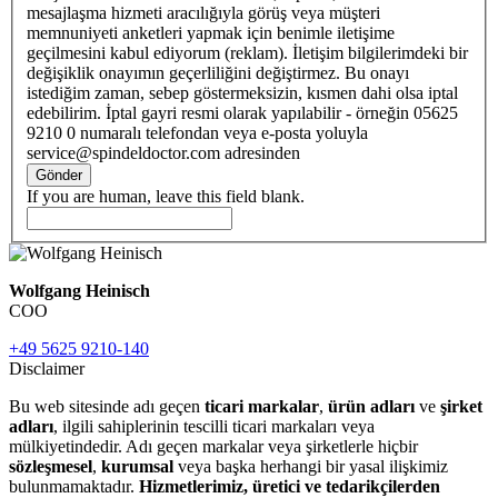
mesajlaşma hizmeti aracılığıyla görüş veya müşteri
memnuniyeti anketleri yapmak için benimle iletişime
geçilmesini kabul ediyorum (reklam). İletişim bilgilerimdeki bir
değişiklik onayımın geçerliliğini değiştirmez. Bu onayı
istediğim zaman, sebep göstermeksizin, kısmen dahi olsa iptal
edebilirim. İptal gayri resmi olarak yapılabilir - örneğin 05625
9210 0 numaralı telefondan veya e-posta yoluyla
service@spindeldoctor.com adresinden
Gönder
If you are human, leave this field blank.
Wolfgang Heinisch
COO
+49 5625 9210-140
Disclaimer
Bu web sitesinde adı geçen
ticari markalar
,
ürün adları
ve
şirket
adları
, ilgili sahiplerinin tescilli ticari markaları veya
mülkiyetindedir. Adı geçen markalar veya şirketlerle hiçbir
sözleşmesel
,
kurumsal
veya başka herhangi bir yasal ilişkimiz
bulunmamaktadır.
Hizmetlerimiz, üretici ve tedarikçilerden