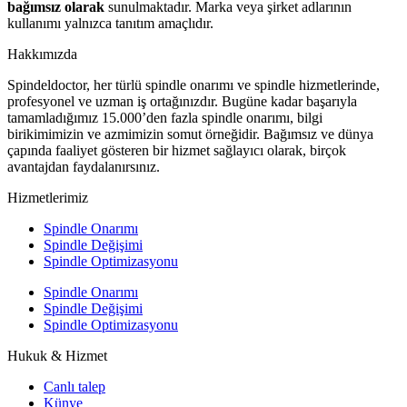
bağımsız olarak
sunulmaktadır. Marka veya şirket adlarının
kullanımı yalnızca tanıtım amaçlıdır.
Hakkımızda
Spindeldoctor, her türlü spindle onarımı ve spindle hizmetlerinde,
profesyonel ve uzman iş ortağınızdır. Bugüne kadar başarıyla
tamamladığımız 15.000’den fazla spindle onarımı, bilgi
birikimimizin ve azmimizin somut örneğidir. Bağımsız ve dünya
çapında faaliyet gösteren bir hizmet sağlayıcı olarak, birçok
avantajdan faydalanırsınız.
Hizmetlerimiz
Spindle Onarımı
Spindle Değişimi
Spindle Optimizasyonu
Spindle Onarımı
Spindle Değişimi
Spindle Optimizasyonu
Hukuk & Hizmet
Canlı talep
Künye