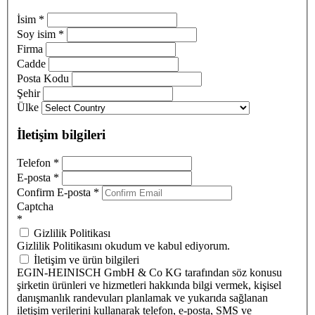
İsim
*
Soy isim
*
Firma
Cadde
Posta Kodu
Şehir
Ülke
İletişim bilgileri
Telefon
*
E-posta
*
Confirm E-posta
*
Captcha
*
Gizlilik Politikası
Gizlilik Politikasını okudum ve kabul ediyorum.
İletişim ve ürün bilgileri
EGIN-HEINISCH GmbH & Co KG tarafından söz konusu
şirketin ürünleri ve hizmetleri hakkında bilgi vermek, kişisel
danışmanlık randevuları planlamak ve yukarıda sağlanan
iletişim verilerini kullanarak telefon, e-posta, SMS ve