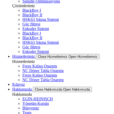
Spindle Optimizasyonu
Çözümlerimiz
BlackBoy I
BlackBoy II
HSK63 Sıkma Sistemi
Güç filtresi
Enkoder Sistemi
BlackBoy I
BlackBoy II
HSK63 Sıkma Sistemi
Güç filtresi
Enkoder Sistemi
Hizmetlerimiz
Close Hizmetlerimiz
Open Hizmetlerimiz
Hizmetlerimiz
Freze Kafası Onarımı
NC Döner Tabla Onarımı
Freze Kafası Onarımı
NC Döner Tabla Onarımı
Kılavuz
Hakkımızda
Close Hakkımızda
Open Hakkımızda
Hakkımızda
EGIN-HEINISCH
Yönetim Kurulu
Bünyemiz
Team