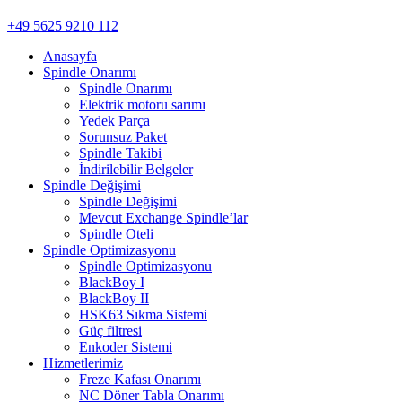
+49 5625 9210 112
Anasayfa
Spindle Onarımı
Spindle Onarımı
Elektrik motoru sarımı
Yedek Parça
Sorunsuz Paket
Spindle Takibi
İndirilebilir Belgeler
Spindle Değişimi
Spindle Değişimi
Mevcut Exchange Spindle’lar
Spindle Oteli
Spindle Optimizasyonu
Spindle Optimizasyonu
BlackBoy I
BlackBoy II
HSK63 Sıkma Sistemi
Güç filtresi
Enkoder Sistemi
Hizmetlerimiz
Freze Kafası Onarımı
NC Döner Tabla Onarımı