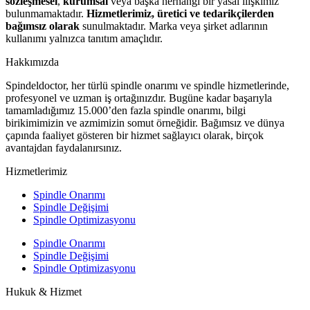
sözleşmesel
,
kurumsal
veya başka herhangi bir yasal ilişkimiz
bulunmamaktadır.
Hizmetlerimiz, üretici ve tedarikçilerden
bağımsız olarak
sunulmaktadır. Marka veya şirket adlarının
kullanımı yalnızca tanıtım amaçlıdır.
Hakkımızda
Spindeldoctor, her türlü spindle onarımı ve spindle hizmetlerinde,
profesyonel ve uzman iş ortağınızdır. Bugüne kadar başarıyla
tamamladığımız 15.000’den fazla spindle onarımı, bilgi
birikimimizin ve azmimizin somut örneğidir. Bağımsız ve dünya
çapında faaliyet gösteren bir hizmet sağlayıcı olarak, birçok
avantajdan faydalanırsınız.
Hizmetlerimiz
Spindle Onarımı
Spindle Değişimi
Spindle Optimizasyonu
Spindle Onarımı
Spindle Değişimi
Spindle Optimizasyonu
Hukuk & Hizmet