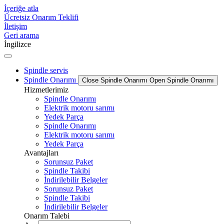
İçeriğe atla
Ücretsiz Onarım Teklifi
İletişim
Geri arama
İngilizce
Spindle servis
Spindle Onarımı
Close Spindle Onarımı
Open Spindle Onarımı
Hizmetlerimiz
Spindle Onarımı
Elektrik motoru sarımı
Yedek Parça
Spindle Onarımı
Elektrik motoru sarımı
Yedek Parça
Avantajları
Sorunsuz Paket
Spindle Takibi
İndirilebilir Belgeler
Sorunsuz Paket
Spindle Takibi
İndirilebilir Belgeler
Onarım Talebi