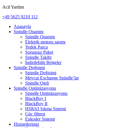
Acil Yardım
+49 5625 9210 112
Anasayfa
Spindle Onarımı
Spindle Onarımı
Elektrik motoru sarımı
Yedek Parça
Sorunsuz Paket
Spindle Takibi
İndirilebilir Belgeler
Spindle Değişimi
Spindle Değişimi
Mevcut Exchange Spindle’lar
Spindle Oteli
Spindle Optimizasyonu
Spindle Optimizasyonu
BlackBoy I
BlackBoy II
HSK63 Sıkma Sistemi
Güç filtresi
Enkoder Sistemi
Hizmetlerimiz