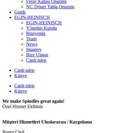
Freze Kafası Onarımı
NC Döner Tabla Onarımı
Guide
EGIN-HEINISCH
EGIN-HEINISCH
Yönetim Kurulu
Bünyemiz
Team
News
Imagery
Bize Ulaşın
Canlı talep
Canlı talep
Künye
Canlı talep
Künye
We make Spindles great again!
Özel Hizmet Ekibiniz
Müşteri Hizmetleri Uluslararası / Kargolama
Bugra Civil