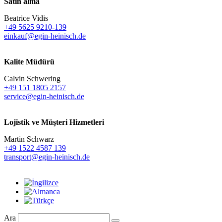
Satın alma
Beatrice Vidis
+49 5625 9210-139
einkauf@egin-heinisch.de
Kalite Müdürü
Calvin Schwering
+49 151 1805 2157
service@egin-heinisch.de
Lojistik ve
Müşteri Hizmetleri
Martin Schwarz
+49 1522 4587 139
transport@egin-heinisch.de
Ara