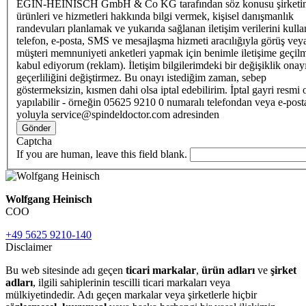
EGIN-HEINISCH GmbH & Co KG tarafından söz konusu şirketi
ürünleri ve hizmetleri hakkında bilgi vermek, kişisel danışmanlık
randevuları planlamak ve yukarıda sağlanan iletişim verilerini kull
telefon, e-posta, SMS ve mesajlaşma hizmeti aracılığıyla görüş vey
müşteri memnuniyeti anketleri yapmak için benimle iletişime geçilm
kabul ediyorum (reklam). İletişim bilgilerimdeki bir değişiklik ona
geçerliliğini değiştirmez. Bu onayı istediğim zaman, sebep
göstermeksizin, kısmen dahi olsa iptal edebilirim. İptal gayri resmi 
yapılabilir - örneğin 05625 9210 0 numaralı telefondan veya e-post
yoluyla service@spindeldoctor.com adresinden
Gönder
Captcha
If you are human, leave this field blank.
Wolfgang Heinisch
COO
+49 5625 9210-140
Disclaimer
Bu web sitesinde adı geçen
ticari markalar
,
ürün adları
ve
şirket
adları
, ilgili sahiplerinin tescilli ticari markaları veya
mülkiyetindedir. Adı geçen markalar veya şirketlerle hiçbir