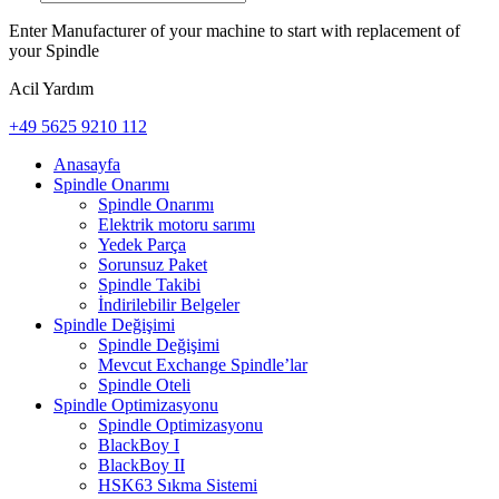
Enter Manufacturer of your machine to start with replacement of
your Spindle
Acil Yardım
+49 5625 9210 112
Anasayfa
Spindle Onarımı
Spindle Onarımı
Elektrik motoru sarımı
Yedek Parça
Sorunsuz Paket
Spindle Takibi
İndirilebilir Belgeler
Spindle Değişimi
Spindle Değişimi
Mevcut Exchange Spindle’lar
Spindle Oteli
Spindle Optimizasyonu
Spindle Optimizasyonu
BlackBoy I
BlackBoy II
HSK63 Sıkma Sistemi