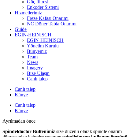
Güç filtresi
Enkoder Sistemi
Hizmetlerimiz
Freze Kafası Onarımı
NC Döner Tabla Onarımı
Guide
EGIN-HEINISCH
EGIN-HEINISCH
Yönetim Kurulu
Bünyemiz
Team
News
Imagery
Bize Ulaşın
Canlı talep
Canlı talep
Künye
Canlı talep
Künye
Ayrılmadan önce
Spindeldoctor Bültenimiz
size düzenli olarak spindle onarım
dünyasından haberler sunar ve
spindle’ınızın kullanım ömrünü