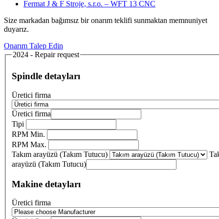
Fermat J & F Stroje, s.r.o. – WFT 13 CNC
Size markadan bağımsız bir onarım teklifi sunmaktan memnuniyet
duyarız.
Onarım Talep Edin
2024 - Repair request
Spindle detayları
Üretici firma
Üretici firma
Tipi
RPM Min.
RPM Max.
Takım arayüzü (Takım Tutucu)
Ta
arayüzü (Takım Tutucu)
Makine detayları
Üretici firma