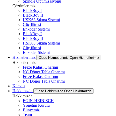
Spindle Optimizasyonu
Çözümlerimiz
BlackBoy I
BlackBoy II
HSK63 Sıkma Sistemi
Güç filtresi
Enkoder Sistemi
BlackBoy I
BlackBoy II
HSK63 Sıkma Sistemi
Güç filtresi
Enkoder Sistemi
Hizmetlerimiz
Close Hizmetlerimiz
Open Hizmetlerimiz
Hizmetlerimiz
Freze Kafası Onarımı
NC Döner Tabla Onarımı
Freze Kafası Onarımı
NC Döner Tabla Onarımı
Kılavuz
Hakkımızda
Close Hakkımızda
Open Hakkımızda
Hakkımızda
EGIN-HEINISCH
Yönetim Kurulu
Bünyemiz
Team