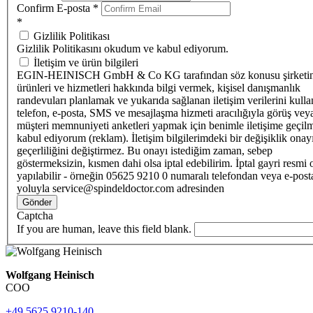
Confirm E-posta
*
*
Gizlilik Politikası
Gizlilik Politikasını okudum ve kabul ediyorum.
İletişim ve ürün bilgileri
EGIN-HEINISCH GmbH & Co KG tarafından söz konusu şirketi
ürünleri ve hizmetleri hakkında bilgi vermek, kişisel danışmanlık
randevuları planlamak ve yukarıda sağlanan iletişim verilerini kull
telefon, e-posta, SMS ve mesajlaşma hizmeti aracılığıyla görüş vey
müşteri memnuniyeti anketleri yapmak için benimle iletişime geçilm
kabul ediyorum (reklam). İletişim bilgilerimdeki bir değişiklik ona
geçerliliğini değiştirmez. Bu onayı istediğim zaman, sebep
göstermeksizin, kısmen dahi olsa iptal edebilirim. İptal gayri resmi 
yapılabilir - örneğin 05625 9210 0 numaralı telefondan veya e-post
yoluyla service@spindeldoctor.com adresinden
Gönder
Captcha
If you are human, leave this field blank.
Wolfgang Heinisch
COO
+49 5625 9210-140