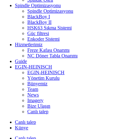
Spindle Optimizasyonu
Spindle Optimizasyonu
BlackBoy I
BlackBoy II
HSK63 Sıkma Sistemi
Güç filtresi
Enkoder Sistemi
Hizmetlerimiz
Freze Kafası Onarımı
NC Döner Tabla Onarımı
Guide
EGIN-HEINISCH
EGIN-HEINISCH
Yönetim Kurulu
Bünyemiz
Team
News
Imagery
Bize Ulaşın
Canlı talep
Canlı talep
Künye
Canlı talep