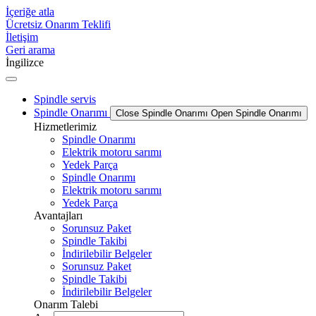
İçeriğe atla
Ücretsiz Onarım Teklifi
İletişim
Geri arama
İngilizce
Spindle servis
Spindle Onarımı
Close Spindle Onarımı
Open Spindle Onarımı
Hizmetlerimiz
Spindle Onarımı
Elektrik motoru sarımı
Yedek Parça
Spindle Onarımı
Elektrik motoru sarımı
Yedek Parça
Avantajları
Sorunsuz Paket
Spindle Takibi
İndirilebilir Belgeler
Sorunsuz Paket
Spindle Takibi
İndirilebilir Belgeler
Onarım Talebi