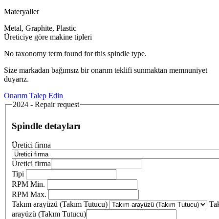
Materyaller
Metal, Graphite, Plastic
Üreticiye göre makine tipleri
No taxonomy term found for this spindle type.
Size markadan bağımsız bir onarım teklifi sunmaktan memnuniyet
duyarız.
Onarım Talep Edin
2024 - Repair request
Spindle detayları
Üretici firma
Üretici firma
Tipi
RPM Min.
RPM Max.
Takım arayüzü (Takım Tutucu)
Ta
arayüzü (Takım Tutucu)