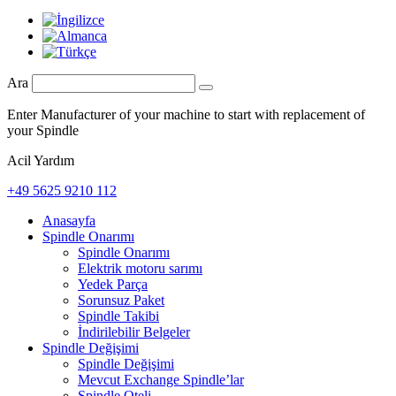
Ara
Enter Manufacturer of your machine to start with replacement of
your Spindle
Acil Yardım
+49 5625 9210 112
Anasayfa
Spindle Onarımı
Spindle Onarımı
Elektrik motoru sarımı
Yedek Parça
Sorunsuz Paket
Spindle Takibi
İndirilebilir Belgeler
Spindle Değişimi
Spindle Değişimi
Mevcut Exchange Spindle’lar
Spindle Oteli