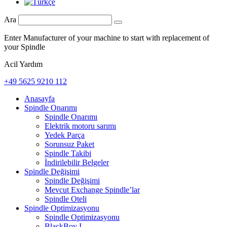
Ara
Enter Manufacturer of your machine to start with replacement of
your Spindle
Acil Yardım
+49 5625 9210 112
Anasayfa
Spindle Onarımı
Spindle Onarımı
Elektrik motoru sarımı
Yedek Parça
Sorunsuz Paket
Spindle Takibi
İndirilebilir Belgeler
Spindle Değişimi
Spindle Değişimi
Mevcut Exchange Spindle’lar
Spindle Oteli
Spindle Optimizasyonu
Spindle Optimizasyonu
BlackBoy I