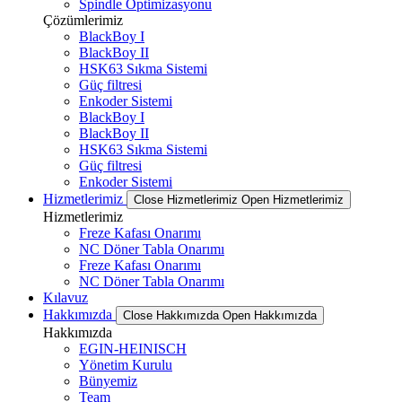
Spindle Optimizasyonu
Çözümlerimiz
BlackBoy I
BlackBoy II
HSK63 Sıkma Sistemi
Güç filtresi
Enkoder Sistemi
BlackBoy I
BlackBoy II
HSK63 Sıkma Sistemi
Güç filtresi
Enkoder Sistemi
Hizmetlerimiz
Close Hizmetlerimiz
Open Hizmetlerimiz
Hizmetlerimiz
Freze Kafası Onarımı
NC Döner Tabla Onarımı
Freze Kafası Onarımı
NC Döner Tabla Onarımı
Kılavuz
Hakkımızda
Close Hakkımızda
Open Hakkımızda
Hakkımızda
EGIN-HEINISCH
Yönetim Kurulu
Bünyemiz
Team