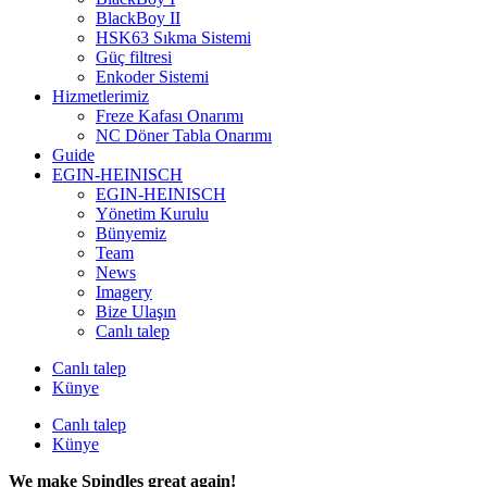
BlackBoy II
HSK63 Sıkma Sistemi
Güç filtresi
Enkoder Sistemi
Hizmetlerimiz
Freze Kafası Onarımı
NC Döner Tabla Onarımı
Guide
EGIN-HEINISCH
EGIN-HEINISCH
Yönetim Kurulu
Bünyemiz
Team
News
Imagery
Bize Ulaşın
Canlı talep
Canlı talep
Künye
Canlı talep
Künye
We make Spindles great again!