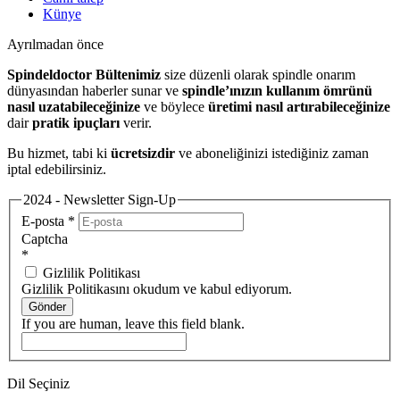
Künye
Ayrılmadan önce
Spindeldoctor Bültenimiz
size düzenli olarak spindle onarım
dünyasından haberler sunar ve
spindle’ınızın kullanım ömrünü
nasıl uzatabileceğinize
ve böylece
üretimi nasıl artırabileceğinize
dair
pratik ipuçları
verir.
Bu hizmet, tabi ki
ücretsizdir
ve aboneliğinizi istediğiniz zaman
iptal edebilirsiniz.
2024 - Newsletter Sign-Up
E-posta
*
Captcha
*
Gizlilik Politikası
Gizlilik Politikasını okudum ve kabul ediyorum.
Gönder
If you are human, leave this field blank.
Dil Seçiniz