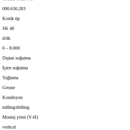
000.630.283
Konik tip
SK 40
d/dk
0 – 8.000
Dıştan soğutma
İçten soğutma
Yağlama
Grease
Kondisyon
milling/drilling
Montaj yönü (V-H)
vertical