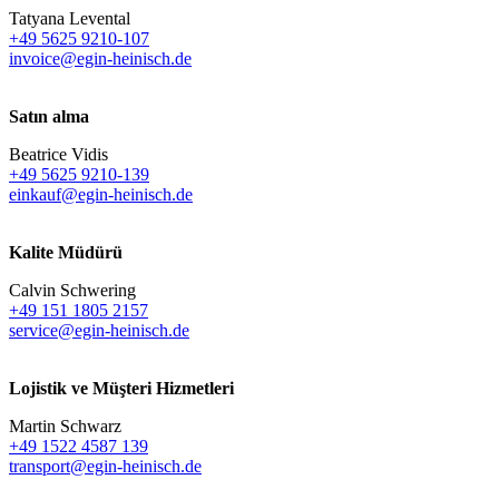
Tatyana Levental
+49 5625 9210-107
invoice@egin-heinisch.de
Satın alma
Beatrice Vidis
+49 5625 9210-139
einkauf@egin-heinisch.de
Kalite Müdürü
Calvin Schwering
+49 151 1805 2157
service@egin-heinisch.de
Lojistik ve
Müşteri Hizmetleri
Martin Schwarz
+49 1522 4587 139
transport@egin-heinisch.de