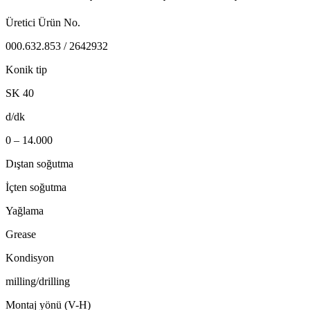
Üretici Ürün No.
000.632.853 / 2642932
Konik tip
SK 40
d/dk
0 – 14.000
Dıştan soğutma
İçten soğutma
Yağlama
Grease
Kondisyon
milling/drilling
Montaj yönü (V-H)