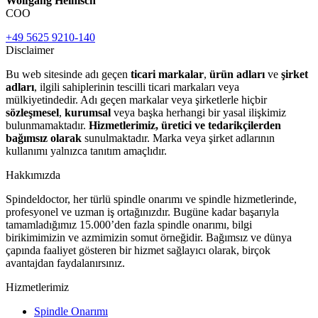
Wolfgang Heinisch
COO
+49 5625 9210-140
Disclaimer
Bu web sitesinde adı geçen
ticari markalar
,
ürün adları
ve
şirket
adları
, ilgili sahiplerinin tescilli ticari markaları veya
mülkiyetindedir. Adı geçen markalar veya şirketlerle hiçbir
sözleşmesel
,
kurumsal
veya başka herhangi bir yasal ilişkimiz
bulunmamaktadır.
Hizmetlerimiz, üretici ve tedarikçilerden
bağımsız olarak
sunulmaktadır. Marka veya şirket adlarının
kullanımı yalnızca tanıtım amaçlıdır.
Hakkımızda
Spindeldoctor, her türlü spindle onarımı ve spindle hizmetlerinde,
profesyonel ve uzman iş ortağınızdır. Bugüne kadar başarıyla
tamamladığımız 15.000’den fazla spindle onarımı, bilgi
birikimimizin ve azmimizin somut örneğidir. Bağımsız ve dünya
çapında faaliyet gösteren bir hizmet sağlayıcı olarak, birçok
avantajdan faydalanırsınız.
Hizmetlerimiz
Spindle Onarımı