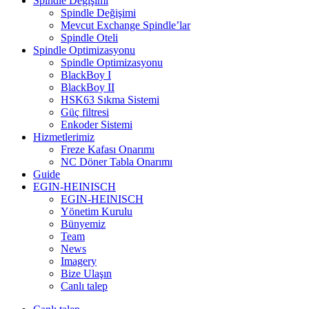
Spindle Değişimi
Spindle Değişimi
Mevcut Exchange Spindle’lar
Spindle Oteli
Spindle Optimizasyonu
Spindle Optimizasyonu
BlackBoy I
BlackBoy II
HSK63 Sıkma Sistemi
Güç filtresi
Enkoder Sistemi
Hizmetlerimiz
Freze Kafası Onarımı
NC Döner Tabla Onarımı
Guide
EGIN-HEINISCH
EGIN-HEINISCH
Yönetim Kurulu
Bünyemiz
Team
News
Imagery
Bize Ulaşın
Canlı talep