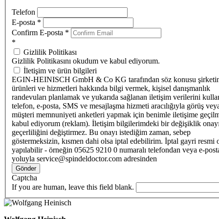
Telefon
E-posta
*
Confirm E-posta
*
*
Gizlilik Politikası
Gizlilik Politikasını okudum ve kabul ediyorum.
İletişim ve ürün bilgileri
EGIN-HEINISCH GmbH & Co KG tarafından söz konusu şirketi
ürünleri ve hizmetleri hakkında bilgi vermek, kişisel danışmanlık
randevuları planlamak ve yukarıda sağlanan iletişim verilerini kull
telefon, e-posta, SMS ve mesajlaşma hizmeti aracılığıyla görüş vey
müşteri memnuniyeti anketleri yapmak için benimle iletişime geçilm
kabul ediyorum (reklam). İletişim bilgilerimdeki bir değişiklik ona
geçerliliğini değiştirmez. Bu onayı istediğim zaman, sebep
göstermeksizin, kısmen dahi olsa iptal edebilirim. İptal gayri resmi 
yapılabilir - örneğin 05625 9210 0 numaralı telefondan veya e-post
yoluyla service@spindeldoctor.com adresinden
Gönder
Captcha
If you are human, leave this field blank.