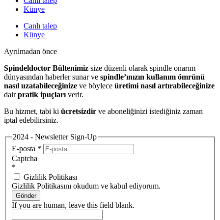
Canlı talep
Künye
Canlı talep
Künye
Ayrılmadan önce
Spindeldoctor Bültenimiz
size düzenli olarak spindle onarım
dünyasından haberler sunar ve
spindle’ınızın kullanım ömrünü
nasıl uzatabileceğinize
ve böylece
üretimi nasıl artırabileceğinize
dair
pratik ipuçları
verir.
Bu hizmet, tabi ki
ücretsizdir
ve aboneliğinizi istediğiniz zaman
iptal edebilirsiniz.
2024 - Newsletter Sign-Up
E-posta
*
Captcha
*
Gizlilik Politikası
Gizlilik Politikasını okudum ve kabul ediyorum.
Gönder
If you are human, leave this field blank.