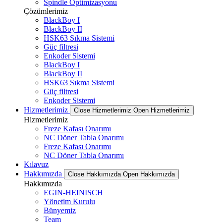
Spindle Optimizasyonu
Çözümlerimiz
BlackBoy I
BlackBoy II
HSK63 Sıkma Sistemi
Güç filtresi
Enkoder Sistemi
BlackBoy I
BlackBoy II
HSK63 Sıkma Sistemi
Güç filtresi
Enkoder Sistemi
Hizmetlerimiz
Close Hizmetlerimiz
Open Hizmetlerimiz
Hizmetlerimiz
Freze Kafası Onarımı
NC Döner Tabla Onarımı
Freze Kafası Onarımı
NC Döner Tabla Onarımı
Kılavuz
Hakkımızda
Close Hakkımızda
Open Hakkımızda
Hakkımızda
EGIN-HEINISCH
Yönetim Kurulu
Bünyemiz
Team