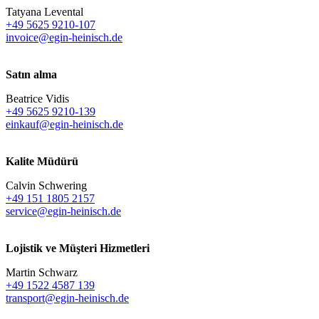
Tatyana Levental
+49 5625 9210-107
invoice@egin-heinisch.de
Satın alma
Beatrice Vidis
+49 5625 9210-139
einkauf@egin-heinisch.de
Kalite Müdürü
Calvin Schwering
+49 151 1805 2157
service@egin-heinisch.de
Lojistik ve
Müşteri Hizmetleri
Martin Schwarz
+49 1522 4587 139
transport@egin-heinisch.de