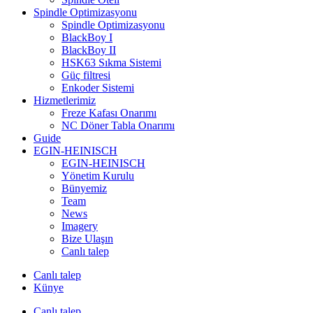
Spindle Optimizasyonu
Spindle Optimizasyonu
BlackBoy I
BlackBoy II
HSK63 Sıkma Sistemi
Güç filtresi
Enkoder Sistemi
Hizmetlerimiz
Freze Kafası Onarımı
NC Döner Tabla Onarımı
Guide
EGIN-HEINISCH
EGIN-HEINISCH
Yönetim Kurulu
Bünyemiz
Team
News
Imagery
Bize Ulaşın
Canlı talep
Canlı talep
Künye
Canlı talep