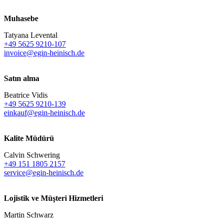
Muhasebe
Tatyana Levental
+49 5625 9210-107
invoice@egin-heinisch.de
Satın alma
Beatrice Vidis
+49 5625 9210-139
einkauf@egin-heinisch.de
Kalite Müdürü
Calvin Schwering
+49 151 1805 2157
service@egin-heinisch.de
Lojistik ve
Müşteri Hizmetleri
Martin Schwarz