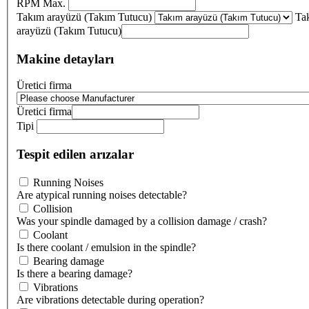
RPM Max.
Takım arayüzü (Takım Tutucu)
Ta
arayüzü (Takım Tutucu)
Makine detayları
Üretici firma
Üretici firma
Tipi
Tespit edilen arızalar
Running Noises
Are atypical running noises detectable?
Collision
Was your spindle damaged by a collision damage / crash?
Coolant
Is there coolant / emulsion in the spindle?
Bearing damage
Is there a bearing damage?
Vibrations
Are vibrations detectable during operation?