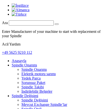
Ara
Enter Manufacturer of your machine to start with replacement of
your Spindle
Acil Yardım
+49 5625 9210 112
Anasayfa
Spindle Onarımı
Spindle Onarımı
Elektrik motoru sarımı
Yedek Parça
Sorunsuz Paket
Spindle Takibi
İndirilebilir Belgeler
Spindle Değişimi
Spindle Değişimi
Mevcut Exchange Spindle’lar
Spindle Oteli