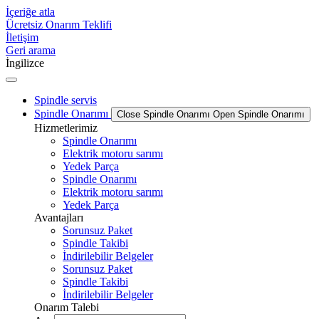
İçeriğe atla
Ücretsiz Onarım Teklifi
İletişim
Geri arama
İngilizce
Spindle servis
Spindle Onarımı
Close Spindle Onarımı
Open Spindle Onarımı
Hizmetlerimiz
Spindle Onarımı
Elektrik motoru sarımı
Yedek Parça
Spindle Onarımı
Elektrik motoru sarımı
Yedek Parça
Avantajları
Sorunsuz Paket
Spindle Takibi
İndirilebilir Belgeler
Sorunsuz Paket
Spindle Takibi
İndirilebilir Belgeler
Onarım Talebi