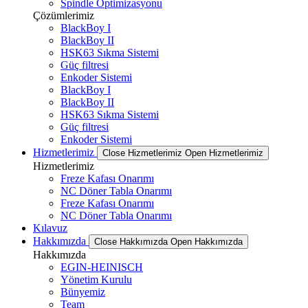
Spindle Optimizasyonu
Çözümlerimiz
BlackBoy I
BlackBoy II
HSK63 Sıkma Sistemi
Güç filtresi
Enkoder Sistemi
BlackBoy I
BlackBoy II
HSK63 Sıkma Sistemi
Güç filtresi
Enkoder Sistemi
Hizmetlerimiz
Close Hizmetlerimiz
Open Hizmetlerimiz
Hizmetlerimiz
Freze Kafası Onarımı
NC Döner Tabla Onarımı
Freze Kafası Onarımı
NC Döner Tabla Onarımı
Kılavuz
Hakkımızda
Close Hakkımızda
Open Hakkımızda
Hakkımızda
EGIN-HEINISCH
Yönetim Kurulu
Bünyemiz
Team