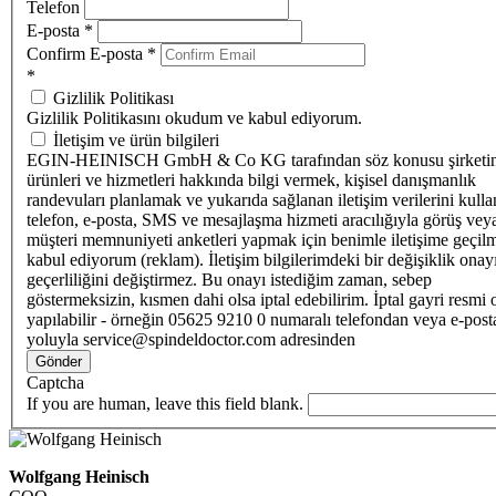
Telefon
E-posta
*
Confirm E-posta
*
*
Gizlilik Politikası
Gizlilik Politikasını okudum ve kabul ediyorum.
İletişim ve ürün bilgileri
EGIN-HEINISCH GmbH & Co KG tarafından söz konusu şirketi
ürünleri ve hizmetleri hakkında bilgi vermek, kişisel danışmanlık
randevuları planlamak ve yukarıda sağlanan iletişim verilerini kull
telefon, e-posta, SMS ve mesajlaşma hizmeti aracılığıyla görüş vey
müşteri memnuniyeti anketleri yapmak için benimle iletişime geçilm
kabul ediyorum (reklam). İletişim bilgilerimdeki bir değişiklik ona
geçerliliğini değiştirmez. Bu onayı istediğim zaman, sebep
göstermeksizin, kısmen dahi olsa iptal edebilirim. İptal gayri resmi 
yapılabilir - örneğin 05625 9210 0 numaralı telefondan veya e-post
yoluyla service@spindeldoctor.com adresinden
Gönder
Captcha
If you are human, leave this field blank.
Wolfgang Heinisch