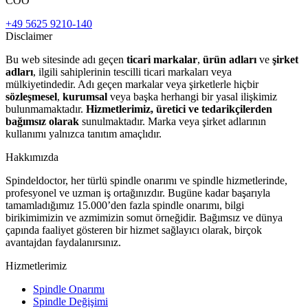
COO
+49 5625 9210-140
Disclaimer
Bu web sitesinde adı geçen
ticari markalar
,
ürün adları
ve
şirket
adları
, ilgili sahiplerinin tescilli ticari markaları veya
mülkiyetindedir. Adı geçen markalar veya şirketlerle hiçbir
sözleşmesel
,
kurumsal
veya başka herhangi bir yasal ilişkimiz
bulunmamaktadır.
Hizmetlerimiz, üretici ve tedarikçilerden
bağımsız olarak
sunulmaktadır. Marka veya şirket adlarının
kullanımı yalnızca tanıtım amaçlıdır.
Hakkımızda
Spindeldoctor, her türlü spindle onarımı ve spindle hizmetlerinde,
profesyonel ve uzman iş ortağınızdır. Bugüne kadar başarıyla
tamamladığımız 15.000’den fazla spindle onarımı, bilgi
birikimimizin ve azmimizin somut örneğidir. Bağımsız ve dünya
çapında faaliyet gösteren bir hizmet sağlayıcı olarak, birçok
avantajdan faydalanırsınız.
Hizmetlerimiz
Spindle Onarımı
Spindle Değişimi