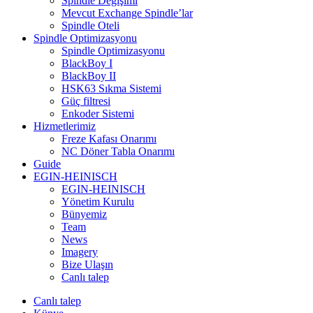
Spindle Değişimi
Mevcut Exchange Spindle’lar
Spindle Oteli
Spindle Optimizasyonu
Spindle Optimizasyonu
BlackBoy I
BlackBoy II
HSK63 Sıkma Sistemi
Güç filtresi
Enkoder Sistemi
Hizmetlerimiz
Freze Kafası Onarımı
NC Döner Tabla Onarımı
Guide
EGIN-HEINISCH
EGIN-HEINISCH
Yönetim Kurulu
Bünyemiz
Team
News
Imagery
Bize Ulaşın
Canlı talep
Canlı talep