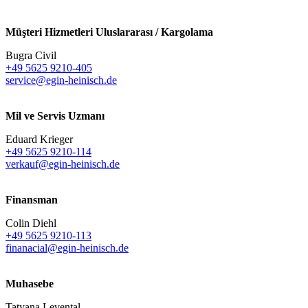
Müşteri Hizmetleri Uluslararası / Kargolama
Bugra Civil
+49 5625 9210-405
service@egin-heinisch.de
Mil ve Servis Uzmanı
Eduard Krieger
+49 5625 9210-114
verkauf@egin-heinisch.de
Finansman
Colin Diehl
+49 5625 9210-113
finanacial@egin-heinisch.de
Muhasebe
Tatyana Levental