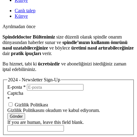
Künye
Canlı talep
Künye
Ayrılmadan önce
Spindeldoctor Bültenimiz
size düzenli olarak spindle onarım
dünyasından haberler sunar ve
spindle’ınızın kullanım ömrünü
nasıl uzatabileceğinize
ve böylece
üretimi nasıl artırabileceğinize
dair
pratik ipuçları
verir.
Bu hizmet, tabi ki
ücretsizdir
ve aboneliğinizi istediğiniz zaman
iptal edebilirsiniz.
2024 - Newsletter Sign-Up
E-posta
*
Captcha
*
Gizlilik Politikası
Gizlilik Politikasını okudum ve kabul ediyorum.
Gönder
If you are human, leave this field blank.