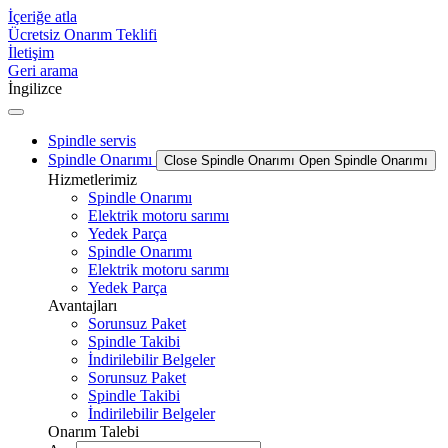
İçeriğe atla
Ücretsiz Onarım Teklifi
İletişim
Geri arama
İngilizce
Spindle servis
Spindle Onarımı
Close Spindle Onarımı
Open Spindle Onarımı
Hizmetlerimiz
Spindle Onarımı
Elektrik motoru sarımı
Yedek Parça
Spindle Onarımı
Elektrik motoru sarımı
Yedek Parça
Avantajları
Sorunsuz Paket
Spindle Takibi
İndirilebilir Belgeler
Sorunsuz Paket
Spindle Takibi
İndirilebilir Belgeler
Onarım Talebi