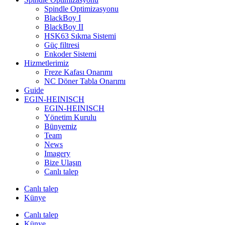
Spindle Optimizasyonu
BlackBoy I
BlackBoy II
HSK63 Sıkma Sistemi
Güç filtresi
Enkoder Sistemi
Hizmetlerimiz
Freze Kafası Onarımı
NC Döner Tabla Onarımı
Guide
EGIN-HEINISCH
EGIN-HEINISCH
Yönetim Kurulu
Bünyemiz
Team
News
Imagery
Bize Ulaşın
Canlı talep
Canlı talep
Künye
Canlı talep
Künye