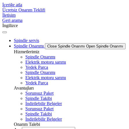
İçeriğe atla
Ücretsiz Onarım Teklifi
İletişim
Geri arama
İngilizce
Spindle servis
Spindle Onarımı
Close Spindle Onarımı
Open Spindle Onarımı
Hizmetlerimiz
Spindle Onarımı
Elektrik motoru sarımı
Yedek Parça
Spindle Onarımı
Elektrik motoru sarımı
Yedek Parça
Avantajları
Sorunsuz Paket
Spindle Takibi
İndirilebilir Belgeler
Sorunsuz Paket
Spindle Takibi
İndirilebilir Belgeler
Onarım Talebi