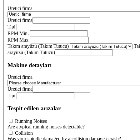
Üretici firma
Üretici firma
Tipi
RPM Min.
RPM Max.
Takım arayüzü (Takım Tutucu)
Ta
arayüzü (Takım Tutucu)
Makine detayları
Üretici firma
Üretici firma
Tipi
Tespit edilen arızalar
Running Noises
Are atypical running noises detectable?
Collision
Was your spindle damaged by a collision damage / crash?