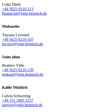
Colin Diehl
+49 5625 9210-113
finanacial@egin-heinisch.de
Muhasebe
Tatyana Levental
+49 5625 9210-107
invoice@egin-heinisch.de
Satın alma
Beatrice Vidis
+49 5625 9210-139
einkauf@egin-heinisch.de
Kalite Müdürü
Calvin Schwering
+49 151 1805 2157
service@egin-heinisch.de