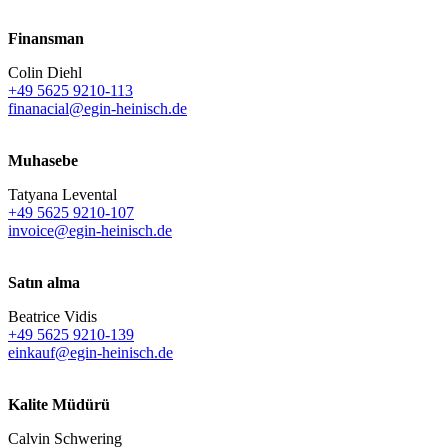
Finansman
Colin Diehl
+49 5625 9210-113
finanacial@egin-heinisch.de
Muhasebe
Tatyana Levental
+49 5625 9210-107
invoice@egin-heinisch.de
Satın alma
Beatrice Vidis
+49 5625 9210-139
einkauf@egin-heinisch.de
Kalite Müdürü
Calvin Schwering