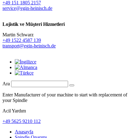
+49 151 1805 2157
service@egin-heinisch.de
Lojistik ve
Müşteri Hizmetleri
Martin Schwarz
+49 1522 4587 139
transport@egin-heinisch.de
Ara
Enter Manufacturer of your machine to start with replacement of
your Spindle
Acil Yardım
+49 5625 9210 112
Anasayfa
Spindle Onarımı