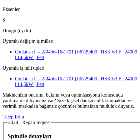
Eksenler
5
Döngü (cycle)
Uyumlu değişim iş milleri
Omlat s.r.l. – 2-0456-16-1701 | 06729400 | HSK 63 F | 24000
| 14,5kW | Fett
Uyumlu iş mili tipleri
Omlat s.r.l. – 2-0456-16-1701 | 06729400 | HSK 63 F | 24000
| 14,5kW | Fett
Makinenizin onarımı, bakımı veya optimizasyonu konusunda
yardıma mı ihtiyacınız var? Size kişisel danışmanlık sunmaktan ve
verimli, markadan bağımsız çözümler bulmaktan mutluluk duyarız.
Talep Edin
2024 - Repair request
Spindle detayları