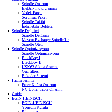
Spindle Onarımı
Elektrik motoru sarımı
Yedek Parça
Sorunsuz Paket
Spindle Takibi
İndirilebilir Belgeler
Spindle Değişimi
Spindle Değişimi
Mevcut Exchange Spindle’lar
Spindle Oteli
Spindle Optimizasyonu
Spindle Optimizasyonu
BlackBoy I
BlackBoy II
HSK63 Sıkma Sistemi
Güç filtresi
Enkoder Sistemi
Hizmetlerimiz
Freze Kafası Onarımı
NC Döner Tabla Onarımı
Guide
EGIN-HEINISCH
EGIN-HEINISCH
Yönetim Kurulu
Bünyemiz