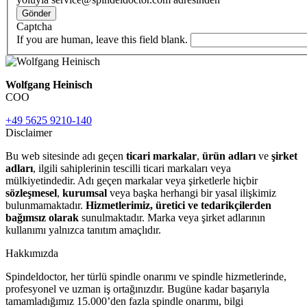
Gönder
Captcha
If you are human, leave this field blank.
Wolfgang Heinisch
COO
+49 5625 9210-140
Disclaimer
Bu web sitesinde adı geçen
ticari markalar
,
ürün adları
ve
şirket
adları
, ilgili sahiplerinin tescilli ticari markaları veya
mülkiyetindedir. Adı geçen markalar veya şirketlerle hiçbir
sözleşmesel
,
kurumsal
veya başka herhangi bir yasal ilişkimiz
bulunmamaktadır.
Hizmetlerimiz, üretici ve tedarikçilerden
bağımsız olarak
sunulmaktadır. Marka veya şirket adlarının
kullanımı yalnızca tanıtım amaçlıdır.
Hakkımızda
Spindeldoctor, her türlü spindle onarımı ve spindle hizmetlerinde,
profesyonel ve uzman iş ortağınızdır. Bugüne kadar başarıyla
tamamladığımız 15.000’den fazla spindle onarımı, bilgi