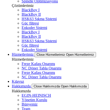
Spindle Optimizasyonu
Çözümlerimiz
BlackBoy I
BlackBoy II
HSK63 Sıkma Sistemi
Güç filtresi
Enkoder Sistemi
BlackBoy I
BlackBoy II
HSK63 Sıkma Sistemi
Güç filtresi
Enkoder Sistemi
Hizmetlerimiz
Close Hizmetlerimiz
Open Hizmetlerimiz
Hizmetlerimiz
Freze Kafası Onarımı
NC Döner Tabla Onarımı
Freze Kafası Onarımı
NC Döner Tabla Onarımı
Kılavuz
Hakkımızda
Close Hakkımızda
Open Hakkımızda
Hakkımızda
EGIN-HEINISCH
Yönetim Kurulu
Bünyemiz
Team