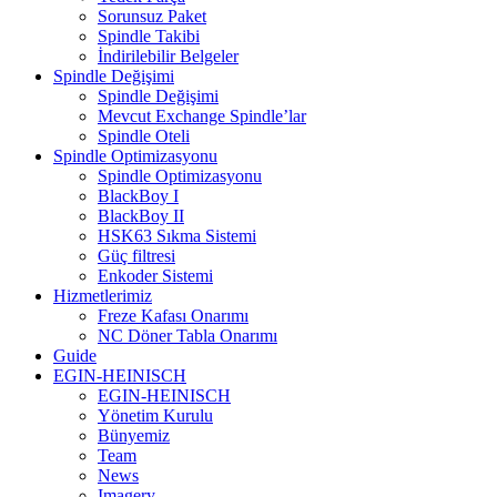
Sorunsuz Paket
Spindle Takibi
İndirilebilir Belgeler
Spindle Değişimi
Spindle Değişimi
Mevcut Exchange Spindle’lar
Spindle Oteli
Spindle Optimizasyonu
Spindle Optimizasyonu
BlackBoy I
BlackBoy II
HSK63 Sıkma Sistemi
Güç filtresi
Enkoder Sistemi
Hizmetlerimiz
Freze Kafası Onarımı
NC Döner Tabla Onarımı
Guide
EGIN-HEINISCH
EGIN-HEINISCH
Yönetim Kurulu
Bünyemiz
Team
News
Imagery