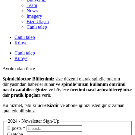
Team
News
Imagery
Bize Ulaşın
Canlı talep
Canlı talep
Künye
Canlı talep
Künye
Ayrılmadan önce
Spindeldoctor Bültenimiz
size düzenli olarak spindle onarım
dünyasından haberler sunar ve
spindle’ınızın kullanım ömrünü
nasıl uzatabileceğinize
ve böylece
üretimi nasıl artırabileceğinize
dair
pratik ipuçları
verir.
Bu hizmet, tabi ki
ücretsizdir
ve aboneliğinizi istediğiniz zaman
iptal edebilirsiniz.
2024 - Newsletter Sign-Up
E-posta
*
Captcha