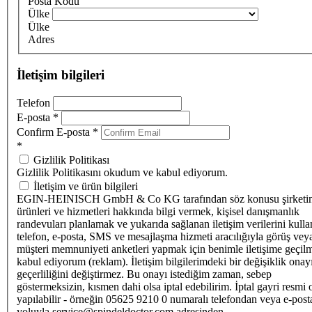
Posta Kodu
Ülke
Ülke
Adres
İletişim bilgileri
Telefon
E-posta
*
Confirm E-posta
*
*
Gizlilik Politikası
Gizlilik Politikasını okudum ve kabul ediyorum.
İletişim ve ürün bilgileri
EGIN-HEINISCH GmbH & Co KG tarafından söz konusu şirketi
ürünleri ve hizmetleri hakkında bilgi vermek, kişisel danışmanlık
randevuları planlamak ve yukarıda sağlanan iletişim verilerini kull
telefon, e-posta, SMS ve mesajlaşma hizmeti aracılığıyla görüş vey
müşteri memnuniyeti anketleri yapmak için benimle iletişime geçilm
kabul ediyorum (reklam). İletişim bilgilerimdeki bir değişiklik ona
geçerliliğini değiştirmez. Bu onayı istediğim zaman, sebep
göstermeksizin, kısmen dahi olsa iptal edebilirim. İptal gayri resmi 
yapılabilir - örneğin 05625 9210 0 numaralı telefondan veya e-post
yoluyla service@spindeldoctor.com adresinden