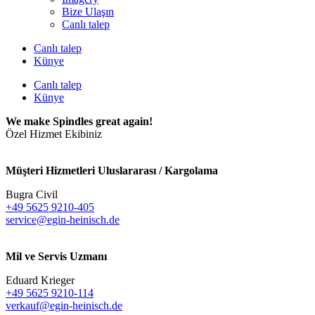
Bize Ulaşın
Canlı talep
Canlı talep
Künye
Canlı talep
Künye
We make Spindles great again!
Özel Hizmet Ekibiniz
Müşteri Hizmetleri Uluslararası / Kargolama
Bugra Civil
+49 5625 9210-405
service@egin-heinisch.de
Mil ve Servis Uzmanı
Eduard Krieger
+49 5625 9210-114
verkauf@egin-heinisch.de