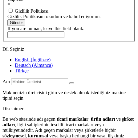
*
Gizlilik Politikası
Gizlilik Politikasını okudum ve kabul ediyorum.
Gönder
If you are human, leave this field blank.
Dil Seçiniz
English
(
İngilizce
)
Deutsch
(
Almanca
)
Türkçe
Ara
Makinenizin üreticisini girin ve destek almak istediğiniz makine
tipini seçin.
Disclaimer
Bu web sitesinde adı geçen
ticari markalar
,
ürün adları
ve
şirket
adları
, ilgili sahiplerinin tescilli ticari markaları veya
mülkiyetindedir. Adı geçen markalar veya şirketlerle hiçbir
sözleşmesel
,
kurumsal
veya başka herhangi bir yasal ilişkimiz