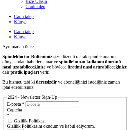
Bize Ulaşın
Canlı talep
Canlı talep
Künye
Canlı talep
Künye
Ayrılmadan önce
Spindeldoctor Bültenimiz
size düzenli olarak spindle onarım
dünyasından haberler sunar ve
spindle’ınızın kullanım ömrünü
nasıl uzatabileceğinize
ve böylece
üretimi nasıl artırabileceğinize
dair
pratik ipuçları
verir.
Bu hizmet, tabi ki
ücretsizdir
ve aboneliğinizi istediğiniz zaman
iptal edebilirsiniz.
2024 - Newsletter Sign-Up
E-posta
*
Captcha
*
Gizlilik Politikası
Gizlilik Politikasını okudum ve kabul ediyorum.