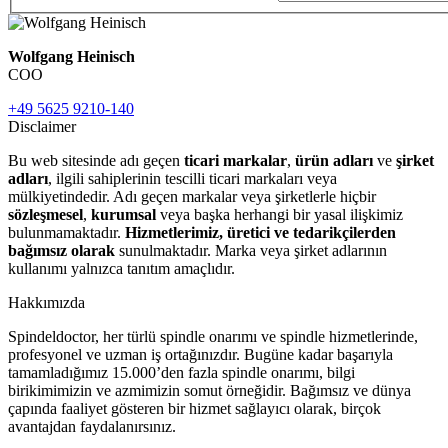
Wolfgang Heinisch
COO
+49 5625 9210-140
Disclaimer
Bu web sitesinde adı geçen
ticari markalar
,
ürün adları
ve
şirket
adları
, ilgili sahiplerinin tescilli ticari markaları veya
mülkiyetindedir. Adı geçen markalar veya şirketlerle hiçbir
sözleşmesel
,
kurumsal
veya başka herhangi bir yasal ilişkimiz
bulunmamaktadır.
Hizmetlerimiz, üretici ve tedarikçilerden
bağımsız olarak
sunulmaktadır. Marka veya şirket adlarının
kullanımı yalnızca tanıtım amaçlıdır.
Hakkımızda
Spindeldoctor, her türlü spindle onarımı ve spindle hizmetlerinde,
profesyonel ve uzman iş ortağınızdır. Bugüne kadar başarıyla
tamamladığımız 15.000’den fazla spindle onarımı, bilgi
birikimimizin ve azmimizin somut örneğidir. Bağımsız ve dünya
çapında faaliyet gösteren bir hizmet sağlayıcı olarak, birçok
avantajdan faydalanırsınız.