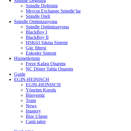
Spindle Değişimi
Spindle Değişimi
Mevcut Exchange Spindle’lar
Spindle Oteli
Spindle Optimizasyonu
Spindle Optimizasyonu
BlackBoy I
BlackBoy II
HSK63 Sıkma Sistemi
Güç filtresi
Enkoder Sistemi
Hizmetlerimiz
Freze Kafası Onarımı
NC Döner Tabla Onarımı
Guide
EGIN-HEINISCH
EGIN-HEINISCH
Yönetim Kurulu
Bünyemiz
Team
News
Imagery
Bize Ulaşın
Canlı talep