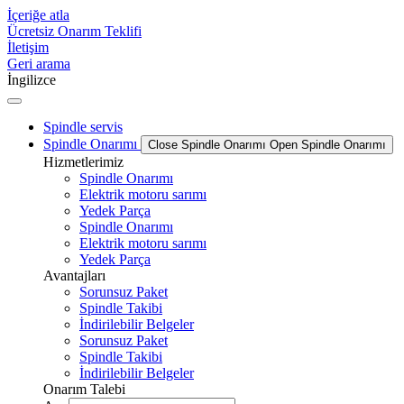
İçeriğe atla
Ücretsiz Onarım Teklifi
İletişim
Geri arama
İngilizce
Spindle servis
Spindle Onarımı
Close Spindle Onarımı
Open Spindle Onarımı
Hizmetlerimiz
Spindle Onarımı
Elektrik motoru sarımı
Yedek Parça
Spindle Onarımı
Elektrik motoru sarımı
Yedek Parça
Avantajları
Sorunsuz Paket
Spindle Takibi
İndirilebilir Belgeler
Sorunsuz Paket
Spindle Takibi
İndirilebilir Belgeler
Onarım Talebi