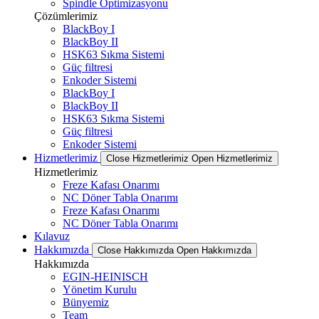
Spindle Optimizasyonu
Çözümlerimiz
BlackBoy I
BlackBoy II
HSK63 Sıkma Sistemi
Güç filtresi
Enkoder Sistemi
BlackBoy I
BlackBoy II
HSK63 Sıkma Sistemi
Güç filtresi
Enkoder Sistemi
Hizmetlerimiz
Close Hizmetlerimiz
Open Hizmetlerimiz
Hizmetlerimiz
Freze Kafası Onarımı
NC Döner Tabla Onarımı
Freze Kafası Onarımı
NC Döner Tabla Onarımı
Kılavuz
Hakkımızda
Close Hakkımızda
Open Hakkımızda
Hakkımızda
EGIN-HEINISCH
Yönetim Kurulu
Bünyemiz
Team