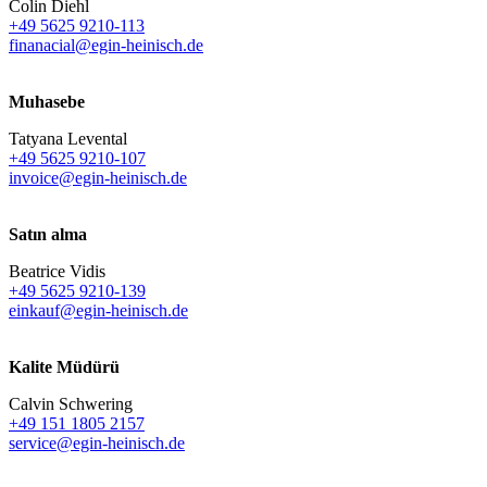
Colin Diehl
+49 5625 9210-113
finanacial@egin-heinisch.de
Muhasebe
Tatyana Levental
+49 5625 9210-107
invoice@egin-heinisch.de
Satın alma
Beatrice Vidis
+49 5625 9210-139
einkauf@egin-heinisch.de
Kalite Müdürü
Calvin Schwering
+49 151 1805 2157
service@egin-heinisch.de