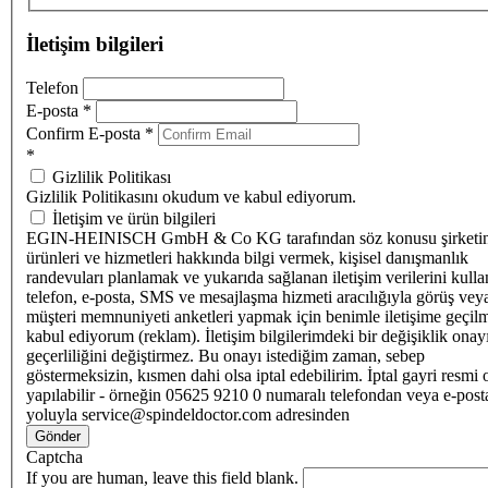
İletişim bilgileri
Telefon
E-posta
*
Confirm E-posta
*
*
Gizlilik Politikası
Gizlilik Politikasını okudum ve kabul ediyorum.
İletişim ve ürün bilgileri
EGIN-HEINISCH GmbH & Co KG tarafından söz konusu şirketi
ürünleri ve hizmetleri hakkında bilgi vermek, kişisel danışmanlık
randevuları planlamak ve yukarıda sağlanan iletişim verilerini kull
telefon, e-posta, SMS ve mesajlaşma hizmeti aracılığıyla görüş vey
müşteri memnuniyeti anketleri yapmak için benimle iletişime geçilm
kabul ediyorum (reklam). İletişim bilgilerimdeki bir değişiklik ona
geçerliliğini değiştirmez. Bu onayı istediğim zaman, sebep
göstermeksizin, kısmen dahi olsa iptal edebilirim. İptal gayri resmi 
yapılabilir - örneğin 05625 9210 0 numaralı telefondan veya e-post
yoluyla service@spindeldoctor.com adresinden
Gönder
Captcha
If you are human, leave this field blank.