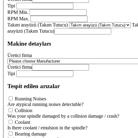
Tipi
RPM Min.
RPM Max.
Takım arayüzü (Takım Tutucu)
Ta
arayüzü (Takım Tutucu)
Makine detayları
Üretici firma
Üretici firma
Tipi
Tespit edilen arızalar
Running Noises
Are atypical running noises detectable?
Collision
Was your spindle damaged by a collision damage / crash?
Coolant
Is there coolant / emulsion in the spindle?
Bearing damage