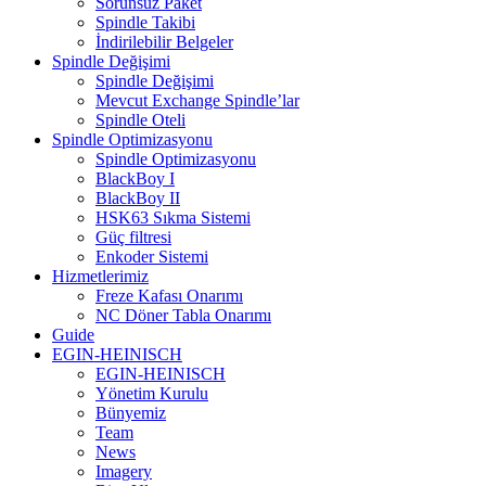
Sorunsuz Paket
Spindle Takibi
İndirilebilir Belgeler
Spindle Değişimi
Spindle Değişimi
Mevcut Exchange Spindle’lar
Spindle Oteli
Spindle Optimizasyonu
Spindle Optimizasyonu
BlackBoy I
BlackBoy II
HSK63 Sıkma Sistemi
Güç filtresi
Enkoder Sistemi
Hizmetlerimiz
Freze Kafası Onarımı
NC Döner Tabla Onarımı
Guide
EGIN-HEINISCH
EGIN-HEINISCH
Yönetim Kurulu
Bünyemiz
Team
News
Imagery