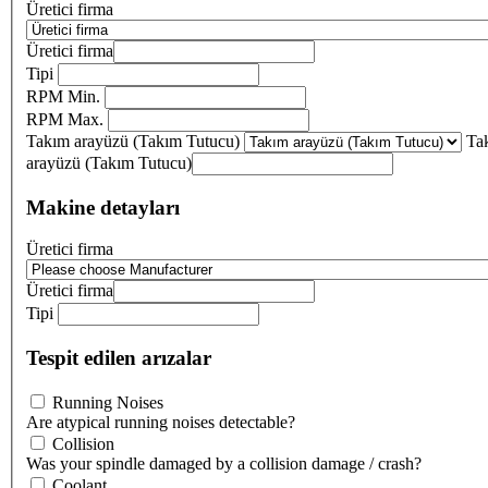
Üretici firma
Üretici firma
Tipi
RPM Min.
RPM Max.
Takım arayüzü (Takım Tutucu)
Ta
arayüzü (Takım Tutucu)
Makine detayları
Üretici firma
Üretici firma
Tipi
Tespit edilen arızalar
Running Noises
Are atypical running noises detectable?
Collision
Was your spindle damaged by a collision damage / crash?
Coolant