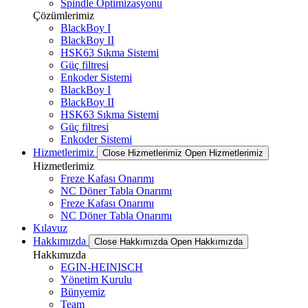
Spindle Optimizasyonu
Çözümlerimiz
BlackBoy I
BlackBoy II
HSK63 Sıkma Sistemi
Güç filtresi
Enkoder Sistemi
BlackBoy I
BlackBoy II
HSK63 Sıkma Sistemi
Güç filtresi
Enkoder Sistemi
Hizmetlerimiz
Close Hizmetlerimiz
Open Hizmetlerimiz
Hizmetlerimiz
Freze Kafası Onarımı
NC Döner Tabla Onarımı
Freze Kafası Onarımı
NC Döner Tabla Onarımı
Kılavuz
Hakkımızda
Close Hakkımızda
Open Hakkımızda
Hakkımızda
EGIN-HEINISCH
Yönetim Kurulu
Bünyemiz
Team