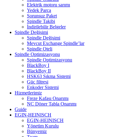
Elektrik motoru sarımı
Yedek Parça
Sorunsuz Paket
Spindle Takibi
İndirilebilir Belgeler
Spindle Değişimi
Spindle Değişimi
Mevcut Exchange Spindle’lar
Spindle Oteli
Spindle Optimizasyonu
Spindle Optimizasyonu
BlackBoy I
BlackBoy II
HSK63 Sıkma Sistemi
Güç filtresi
Enkoder Sistemi
Hizmetlerimiz
Freze Kafası Onarımı
NC Döner Tabla Onarımı
Guide
EGIN-HEINISCH
EGIN-HEINISCH
Yönetim Kurulu
Bünyemiz
Team