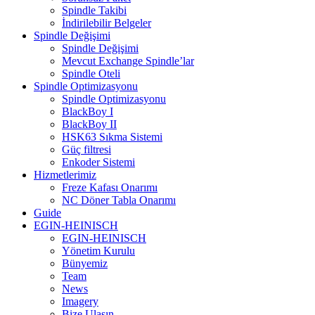
Spindle Takibi
İndirilebilir Belgeler
Spindle Değişimi
Spindle Değişimi
Mevcut Exchange Spindle’lar
Spindle Oteli
Spindle Optimizasyonu
Spindle Optimizasyonu
BlackBoy I
BlackBoy II
HSK63 Sıkma Sistemi
Güç filtresi
Enkoder Sistemi
Hizmetlerimiz
Freze Kafası Onarımı
NC Döner Tabla Onarımı
Guide
EGIN-HEINISCH
EGIN-HEINISCH
Yönetim Kurulu
Bünyemiz
Team
News
Imagery
Bize Ulaşın