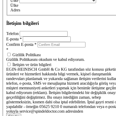
Ülke
Ülke
Adres
İletişim bilgileri
Telefon
E-posta
*
Confirm E-posta
*
*
Gizlilik Politikası
Gizlilik Politikasını okudum ve kabul ediyorum.
İletişim ve ürün bilgileri
EGIN-HEINISCH GmbH & Co KG tarafından söz konusu şirketi
ürünleri ve hizmetleri hakkında bilgi vermek, kişisel danışmanlık
randevuları planlamak ve yukarıda sağlanan iletişim verilerini kull
telefon, e-posta, SMS ve mesajlaşma hizmeti aracılığıyla görüş vey
müşteri memnuniyeti anketleri yapmak için benimle iletişime geçilm
kabul ediyorum (reklam). İletişim bilgilerimdeki bir değişiklik ona
geçerliliğini değiştirmez. Bu onayı istediğim zaman, sebep
göstermeksizin, kısmen dahi olsa iptal edebilirim. İptal gayri resmi 
yapılabilir - örneğin 05625 9210 0 numaralı telefondan veya e-post
yoluyla service@spindeldoctor.com adresinden