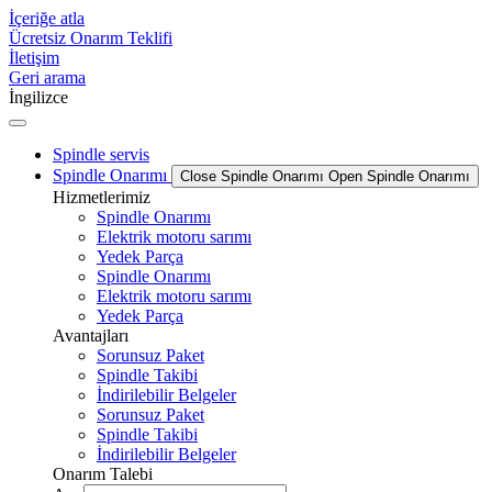
İçeriğe atla
Ücretsiz Onarım Teklifi
İletişim
Geri arama
İngilizce
Spindle servis
Spindle Onarımı
Close Spindle Onarımı
Open Spindle Onarımı
Hizmetlerimiz
Spindle Onarımı
Elektrik motoru sarımı
Yedek Parça
Spindle Onarımı
Elektrik motoru sarımı
Yedek Parça
Avantajları
Sorunsuz Paket
Spindle Takibi
İndirilebilir Belgeler
Sorunsuz Paket
Spindle Takibi
İndirilebilir Belgeler
Onarım Talebi