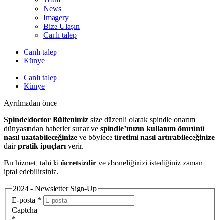
News
Imagery
Bize Ulaşın
Canlı talep
Canlı talep
Künye
Canlı talep
Künye
Ayrılmadan önce
Spindeldoctor Bültenimiz
size düzenli olarak spindle onarım
dünyasından haberler sunar ve
spindle’ınızın kullanım ömrünü
nasıl uzatabileceğinize
ve böylece
üretimi nasıl artırabileceğinize
dair
pratik ipuçları
verir.
Bu hizmet, tabi ki
ücretsizdir
ve aboneliğinizi istediğiniz zaman
iptal edebilirsiniz.
2024 - Newsletter Sign-Up
E-posta
*
Captcha
*