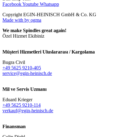
Facebook
Youtube
Whatsapp
Copyright EGIN-HEINISCH GmbH & Co. KG
Made with
by ogma
We make Spindles great again!
Özel Hizmet Ekibiniz
Müşteri Hizmetleri Uluslararası / Kargolama
Bugra Civil
+49 5625 9210-405
service@egin-heinisch.de
Mil ve Servis Uzmanı
Eduard Krieger
+49 5625 9210-114
verkauf@egin-heinisch.de
Finansman
Colin Diehl