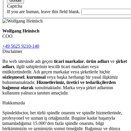
Gönder
Captcha
If you are human, leave this field blank.
Wolfgang Heinisch
COO
+49 5625 9210-140
Disclaimer
Bu web sitesinde adı geçen
ticari markalar
,
ürün adları
ve
şirket
adları
, ilgili sahiplerinin tescilli ticari markaları veya
mülkiyetindedir. Adı geçen markalar veya şirketlerle hiçbir
sözleşmesel
,
kurumsal
veya başka herhangi bir yasal ilişkimiz
bulunmamaktadır.
Hizmetlerimiz, üretici ve tedarikçilerden
bağımsız olarak
sunulmaktadır. Marka veya şirket adlarının
kullanımı yalnızca tanıtım amaçlıdır.
Hakkımızda
Spindeldoctor, her türlü spindle onarımı ve spindle hizmetlerinde,
profesyonel ve uzman iş ortağınızdır. Bugüne kadar başarıyla
tamamladığımız 15.000’den fazla spindle onarımı, bilgi
birikimimizin ve azmimizin somut örneğidir. Bağımsız ve dünya