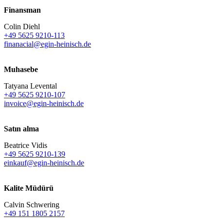
Finansman
Colin Diehl
+49 5625 9210-113
finanacial@egin-heinisch.de
Muhasebe
Tatyana Levental
+49 5625 9210-107
invoice@egin-heinisch.de
Satın alma
Beatrice Vidis
+49 5625 9210-139
einkauf@egin-heinisch.de
Kalite Müdürü
Calvin Schwering
+49 151 1805 2157