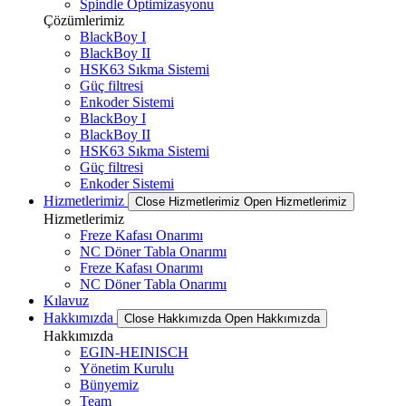
Spindle Optimizasyonu
Çözümlerimiz
BlackBoy I
BlackBoy II
HSK63 Sıkma Sistemi
Güç filtresi
Enkoder Sistemi
BlackBoy I
BlackBoy II
HSK63 Sıkma Sistemi
Güç filtresi
Enkoder Sistemi
Hizmetlerimiz
Close Hizmetlerimiz
Open Hizmetlerimiz
Hizmetlerimiz
Freze Kafası Onarımı
NC Döner Tabla Onarımı
Freze Kafası Onarımı
NC Döner Tabla Onarımı
Kılavuz
Hakkımızda
Close Hakkımızda
Open Hakkımızda
Hakkımızda
EGIN-HEINISCH
Yönetim Kurulu
Bünyemiz
Team