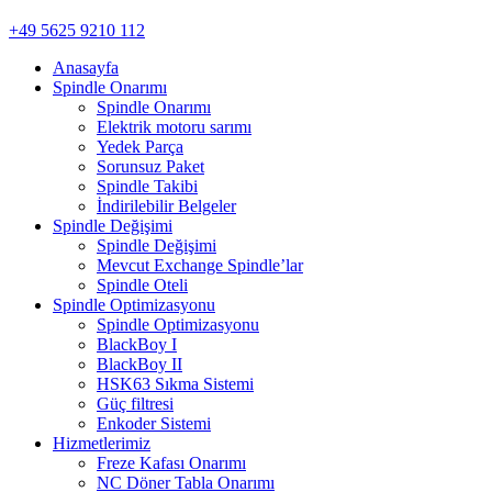
+49 5625 9210 112
Anasayfa
Spindle Onarımı
Spindle Onarımı
Elektrik motoru sarımı
Yedek Parça
Sorunsuz Paket
Spindle Takibi
İndirilebilir Belgeler
Spindle Değişimi
Spindle Değişimi
Mevcut Exchange Spindle’lar
Spindle Oteli
Spindle Optimizasyonu
Spindle Optimizasyonu
BlackBoy I
BlackBoy II
HSK63 Sıkma Sistemi
Güç filtresi
Enkoder Sistemi
Hizmetlerimiz
Freze Kafası Onarımı
NC Döner Tabla Onarımı