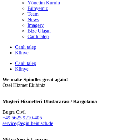
Yönetim Kurulu
Bünyemiz
Team
News
Imagery
Bize Ulaşın
Canlı talep
Canlı talep
Künye
Canlı talep
Künye
We make Spindles great again!
Özel Hizmet Ekibiniz
Müşteri Hizmetleri Uluslararası / Kargolama
Bugra Civil
+49 5625 9210-405
service@egin-heinisch.de
Mil ve Servis Uzmanı