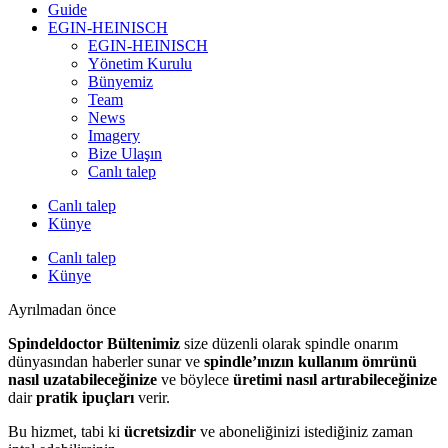
Guide
EGIN-HEINISCH
EGIN-HEINISCH
Yönetim Kurulu
Bünyemiz
Team
News
Imagery
Bize Ulaşın
Canlı talep
Canlı talep
Künye
Canlı talep
Künye
Ayrılmadan önce
Spindeldoctor Bültenimiz
size düzenli olarak spindle onarım
dünyasından haberler sunar ve
spindle’ınızın kullanım ömrünü
nasıl uzatabileceğinize
ve böylece
üretimi nasıl artırabileceğinize
dair
pratik ipuçları
verir.
Bu hizmet, tabi ki
ücretsizdir
ve aboneliğinizi istediğiniz zaman