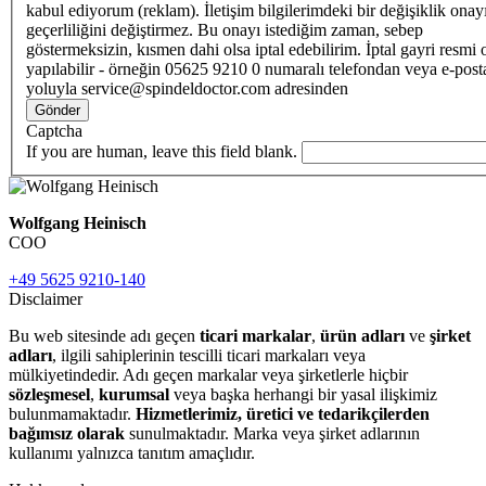
kabul ediyorum (reklam). İletişim bilgilerimdeki bir değişiklik ona
geçerliliğini değiştirmez. Bu onayı istediğim zaman, sebep
göstermeksizin, kısmen dahi olsa iptal edebilirim. İptal gayri resmi 
yapılabilir - örneğin 05625 9210 0 numaralı telefondan veya e-post
yoluyla service@spindeldoctor.com adresinden
Gönder
Captcha
If you are human, leave this field blank.
Wolfgang Heinisch
COO
+49 5625 9210-140
Disclaimer
Bu web sitesinde adı geçen
ticari markalar
,
ürün adları
ve
şirket
adları
, ilgili sahiplerinin tescilli ticari markaları veya
mülkiyetindedir. Adı geçen markalar veya şirketlerle hiçbir
sözleşmesel
,
kurumsal
veya başka herhangi bir yasal ilişkimiz
bulunmamaktadır.
Hizmetlerimiz, üretici ve tedarikçilerden
bağımsız olarak
sunulmaktadır. Marka veya şirket adlarının
kullanımı yalnızca tanıtım amaçlıdır.