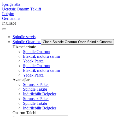
İçeriğe atla
Ücretsiz Onarım Teklifi
İletişim
Geri arama
İngilizce
Spindle servis
Spindle Onarımı
Close Spindle Onarımı
Open Spindle Onarımı
Hizmetlerimiz
Spindle Onarımı
Elektrik motoru sarımı
Yedek Parça
Spindle Onarımı
Elektrik motoru sarımı
Yedek Parça
Avantajları
Sorunsuz Paket
Spindle Takibi
İndirilebilir Belgeler
Sorunsuz Paket
Spindle Takibi
İndirilebilir Belgeler
Onarım Talebi