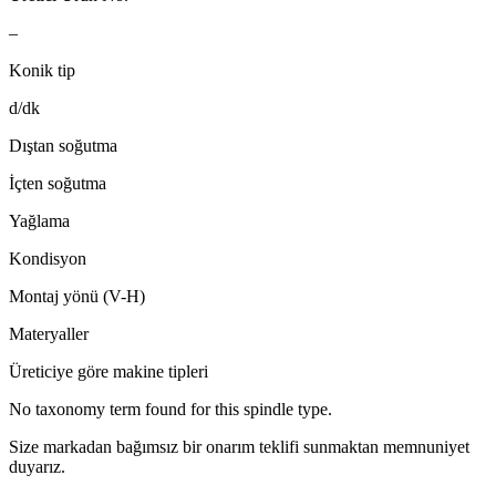
–
Konik tip
d/dk
Dıştan soğutma
İçten soğutma
Yağlama
Kondisyon
Montaj yönü (V-H)
Materyaller
Üreticiye göre makine tipleri
No taxonomy term found for this spindle type.
Size markadan bağımsız bir onarım teklifi sunmaktan memnuniyet
duyarız.