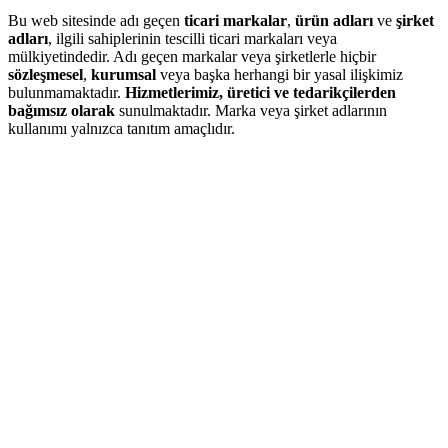
Bu web sitesinde adı geçen
ticari markalar
,
ürün adları
ve
şirket
adları
, ilgili sahiplerinin tescilli ticari markaları veya
mülkiyetindedir. Adı geçen markalar veya şirketlerle hiçbir
sözleşmesel
,
kurumsal
veya başka herhangi bir yasal ilişkimiz
bulunmamaktadır.
Hizmetlerimiz, üretici ve tedarikçilerden
bağımsız olarak
sunulmaktadır. Marka veya şirket adlarının
kullanımı yalnızca tanıtım amaçlıdır.