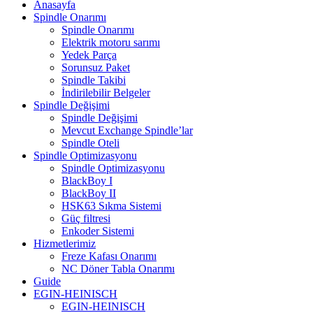
Anasayfa
Spindle Onarımı
Spindle Onarımı
Elektrik motoru sarımı
Yedek Parça
Sorunsuz Paket
Spindle Takibi
İndirilebilir Belgeler
Spindle Değişimi
Spindle Değişimi
Mevcut Exchange Spindle’lar
Spindle Oteli
Spindle Optimizasyonu
Spindle Optimizasyonu
BlackBoy I
BlackBoy II
HSK63 Sıkma Sistemi
Güç filtresi
Enkoder Sistemi
Hizmetlerimiz
Freze Kafası Onarımı
NC Döner Tabla Onarımı
Guide
EGIN-HEINISCH
EGIN-HEINISCH