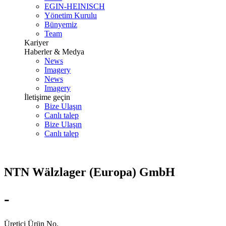
EGIN-HEINISCH
Yönetim Kurulu
Bünyemiz
Team
Kariyer
Haberler & Medya
News
Imagery
News
Imagery
İletişime geçin
Bize Ulaşın
Canlı talep
Bize Ulaşın
Canlı talep
NTN Wälzlager (Europa) GmbH
-
Üretici Ürün No.