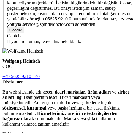
kabul ediyorum (reklam). İletişim bilgilerimdeki bir değişiklik ona
geçerliliğini değiştirmez. Bu onayı istediğim zaman, sebep
göstermeksizin, kısmen dahi olsa iptal edebilirim. İptal gayri resmi 
yapılabilir - örneğin 05625 9210 0 numaralı telefondan veya e-post
yoluyla service@spindeldoctor.com adresinden
Gönder
Captcha
If you are human, leave this field blank.
Wolfgang Heinisch
COO
+49 5625 9210-140
Disclaimer
Bu web sitesinde adı geçen
ticari markalar
,
ürün adları
ve
şirket
adları
, ilgili sahiplerinin tescilli ticari markaları veya
mülkiyetindedir. Adı geçen markalar veya şirketlerle hiçbir
sözleşmesel
,
kurumsal
veya başka herhangi bir yasal ilişkimiz
bulunmamaktadır.
Hizmetlerimiz, üretici ve tedarikçilerden
bağımsız olarak
sunulmaktadır. Marka veya şirket adlarının
kullanımı yalnızca tanıtım amaçlıdır.