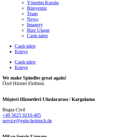
Yönetim Kurulu
Bünyemiz
Team
News
Imagery
Bize Ulaşın
Canlı talep
Canlı talep
Künye
Canlı talep
Künye
We make Spindles great again!
Özel Hizmet Ekibiniz
Müşteri Hizmetleri Uluslararası / Kargolama
Bugra Civil
+49 5625 9210-405
service@egin-heinisch.de
Mil ve Servis Uzmanı