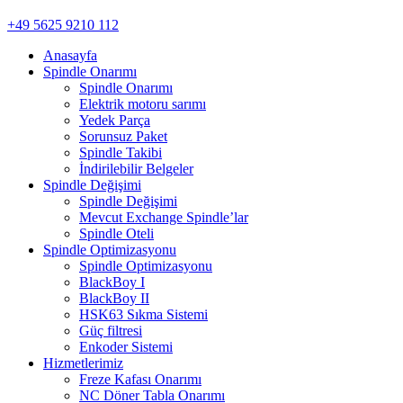
+49 5625 9210 112
Anasayfa
Spindle Onarımı
Spindle Onarımı
Elektrik motoru sarımı
Yedek Parça
Sorunsuz Paket
Spindle Takibi
İndirilebilir Belgeler
Spindle Değişimi
Spindle Değişimi
Mevcut Exchange Spindle’lar
Spindle Oteli
Spindle Optimizasyonu
Spindle Optimizasyonu
BlackBoy I
BlackBoy II
HSK63 Sıkma Sistemi
Güç filtresi
Enkoder Sistemi
Hizmetlerimiz
Freze Kafası Onarımı
NC Döner Tabla Onarımı