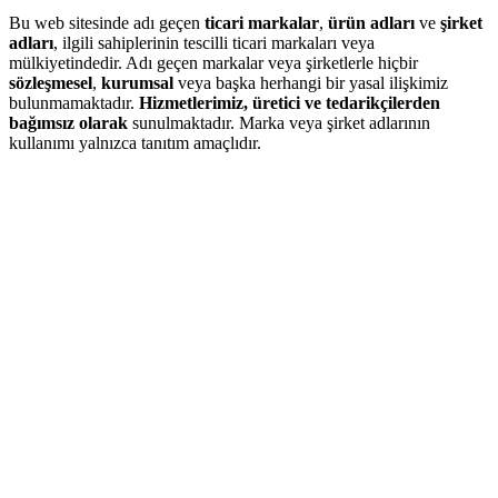
Bu web sitesinde adı geçen
ticari markalar
,
ürün adları
ve
şirket
adları
, ilgili sahiplerinin tescilli ticari markaları veya
mülkiyetindedir. Adı geçen markalar veya şirketlerle hiçbir
sözleşmesel
,
kurumsal
veya başka herhangi bir yasal ilişkimiz
bulunmamaktadır.
Hizmetlerimiz, üretici ve tedarikçilerden
bağımsız olarak
sunulmaktadır. Marka veya şirket adlarının
kullanımı yalnızca tanıtım amaçlıdır.