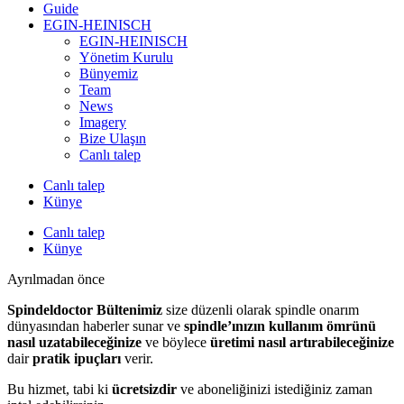
Guide
EGIN-HEINISCH
EGIN-HEINISCH
Yönetim Kurulu
Bünyemiz
Team
News
Imagery
Bize Ulaşın
Canlı talep
Canlı talep
Künye
Canlı talep
Künye
Ayrılmadan önce
Spindeldoctor Bültenimiz
size düzenli olarak spindle onarım
dünyasından haberler sunar ve
spindle’ınızın kullanım ömrünü
nasıl uzatabileceğinize
ve böylece
üretimi nasıl artırabileceğinize
dair
pratik ipuçları
verir.
Bu hizmet, tabi ki
ücretsizdir
ve aboneliğinizi istediğiniz zaman