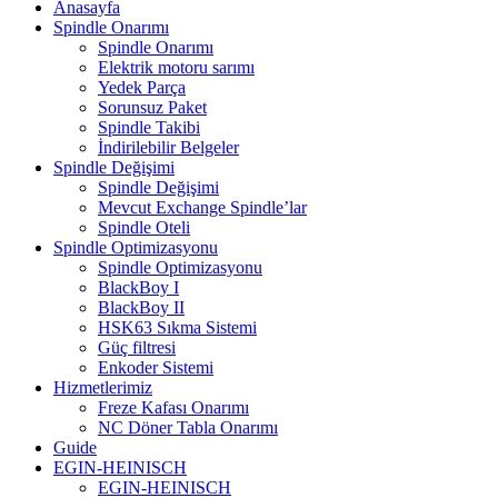
Anasayfa
Spindle Onarımı
Spindle Onarımı
Elektrik motoru sarımı
Yedek Parça
Sorunsuz Paket
Spindle Takibi
İndirilebilir Belgeler
Spindle Değişimi
Spindle Değişimi
Mevcut Exchange Spindle’lar
Spindle Oteli
Spindle Optimizasyonu
Spindle Optimizasyonu
BlackBoy I
BlackBoy II
HSK63 Sıkma Sistemi
Güç filtresi
Enkoder Sistemi
Hizmetlerimiz
Freze Kafası Onarımı
NC Döner Tabla Onarımı
Guide
EGIN-HEINISCH
EGIN-HEINISCH