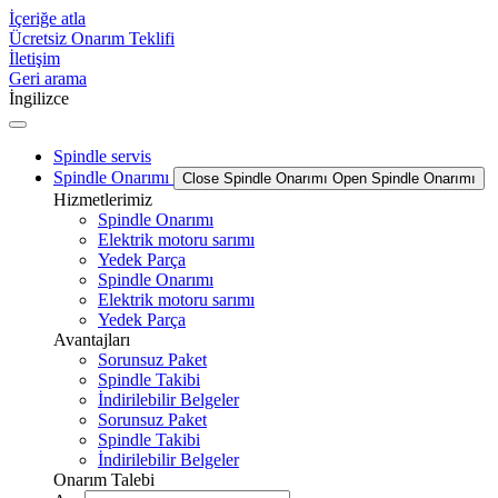
İçeriğe atla
Ücretsiz Onarım Teklifi
İletişim
Geri arama
İngilizce
Spindle servis
Spindle Onarımı
Close Spindle Onarımı
Open Spindle Onarımı
Hizmetlerimiz
Spindle Onarımı
Elektrik motoru sarımı
Yedek Parça
Spindle Onarımı
Elektrik motoru sarımı
Yedek Parça
Avantajları
Sorunsuz Paket
Spindle Takibi
İndirilebilir Belgeler
Sorunsuz Paket
Spindle Takibi
İndirilebilir Belgeler
Onarım Talebi