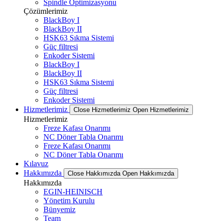
Spindle Optimizasyonu
Çözümlerimiz
BlackBoy I
BlackBoy II
HSK63 Sıkma Sistemi
Güç filtresi
Enkoder Sistemi
BlackBoy I
BlackBoy II
HSK63 Sıkma Sistemi
Güç filtresi
Enkoder Sistemi
Hizmetlerimiz
Close Hizmetlerimiz
Open Hizmetlerimiz
Hizmetlerimiz
Freze Kafası Onarımı
NC Döner Tabla Onarımı
Freze Kafası Onarımı
NC Döner Tabla Onarımı
Kılavuz
Hakkımızda
Close Hakkımızda
Open Hakkımızda
Hakkımızda
EGIN-HEINISCH
Yönetim Kurulu
Bünyemiz
Team