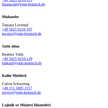
finanacial@egin-heinisch.de
Muhasebe
Tatyana Levental
+49 5625 9210-107
invoice@egin-heinisch.de
Satın alma
Beatrice Vidis
+49 5625 9210-139
einkauf@egin-heinisch.de
Kalite Müdürü
Calvin Schwering
+49 151 1805 2157
service@egin-heinisch.de
Lojistik ve
Müşteri Hizmetleri