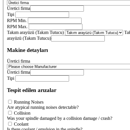
Üretici firma
Tipi
RPM Min.
RPM Max.
Takım arayüzü (Takım Tutucu)
Ta
arayüzü (Takım Tutucu)
Makine detayları
Üretici firma
Üretici firma
Tipi
Tespit edilen arızalar
Running Noises
Are atypical running noises detectable?
Collision
Was your spindle damaged by a collision damage / crash?
Coolant
Is there coolant / emulsion in the spindle?