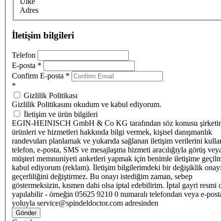
Ülke
Adres
İletişim bilgileri
Telefon
E-posta
*
Confirm E-posta
*
*
Gizlilik Politikası
Gizlilik Politikasını okudum ve kabul ediyorum.
İletişim ve ürün bilgileri
EGIN-HEINISCH GmbH & Co KG tarafından söz konusu şirketi
ürünleri ve hizmetleri hakkında bilgi vermek, kişisel danışmanlık
randevuları planlamak ve yukarıda sağlanan iletişim verilerini kull
telefon, e-posta, SMS ve mesajlaşma hizmeti aracılığıyla görüş vey
müşteri memnuniyeti anketleri yapmak için benimle iletişime geçilm
kabul ediyorum (reklam). İletişim bilgilerimdeki bir değişiklik ona
geçerliliğini değiştirmez. Bu onayı istediğim zaman, sebep
göstermeksizin, kısmen dahi olsa iptal edebilirim. İptal gayri resmi 
yapılabilir - örneğin 05625 9210 0 numaralı telefondan veya e-post
yoluyla service@spindeldoctor.com adresinden
Gönder