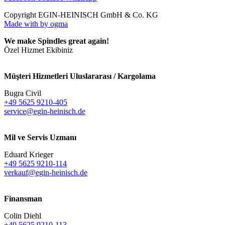
Copyright EGIN-HEINISCH GmbH & Co. KG
Made with
by ogma
We make Spindles great again!
Özel Hizmet Ekibiniz
Müşteri Hizmetleri Uluslararası / Kargolama
Bugra Civil
+49 5625 9210-405
service@egin-heinisch.de
Mil ve Servis Uzmanı
Eduard Krieger
+49 5625 9210-114
verkauf@egin-heinisch.de
Finansman
Colin Diehl
+49 5625 9210-113