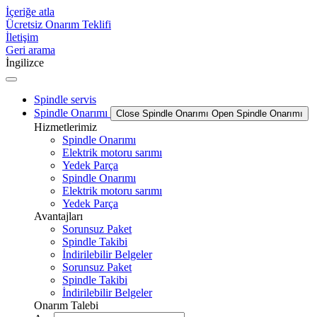
İçeriğe atla
Ücretsiz Onarım Teklifi
İletişim
Geri arama
İngilizce
Spindle servis
Spindle Onarımı
Close Spindle Onarımı
Open Spindle Onarımı
Hizmetlerimiz
Spindle Onarımı
Elektrik motoru sarımı
Yedek Parça
Spindle Onarımı
Elektrik motoru sarımı
Yedek Parça
Avantajları
Sorunsuz Paket
Spindle Takibi
İndirilebilir Belgeler
Sorunsuz Paket
Spindle Takibi
İndirilebilir Belgeler
Onarım Talebi