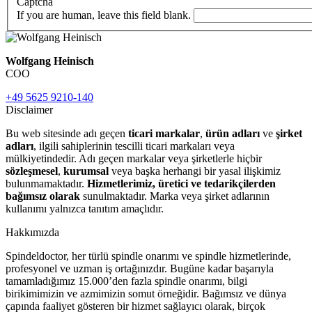
Captcha
If you are human, leave this field blank.
Wolfgang Heinisch
COO
+49 5625 9210-140
Disclaimer
Bu web sitesinde adı geçen
ticari markalar
,
ürün adları
ve
şirket
adları
, ilgili sahiplerinin tescilli ticari markaları veya
mülkiyetindedir. Adı geçen markalar veya şirketlerle hiçbir
sözleşmesel
,
kurumsal
veya başka herhangi bir yasal ilişkimiz
bulunmamaktadır.
Hizmetlerimiz, üretici ve tedarikçilerden
bağımsız olarak
sunulmaktadır. Marka veya şirket adlarının
kullanımı yalnızca tanıtım amaçlıdır.
Hakkımızda
Spindeldoctor, her türlü spindle onarımı ve spindle hizmetlerinde,
profesyonel ve uzman iş ortağınızdır. Bugüne kadar başarıyla
tamamladığımız 15.000’den fazla spindle onarımı, bilgi
birikimimizin ve azmimizin somut örneğidir. Bağımsız ve dünya
çapında faaliyet gösteren bir hizmet sağlayıcı olarak, birçok