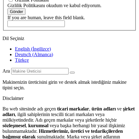
Gizlilik Politikasını okudum ve kabul ediyorum.
Gönder
If you are human, leave this field blank.
Dil Seçiniz
English
(
İngilizce
)
Deutsch
(
Almanca
)
Türkçe
Ara
Makinenizin üreticisini girin ve destek almak istediğiniz makine
tipini seçin.
Disclaimer
Bu web sitesinde adı geçen
ticari markalar
,
ürün adları
ve
şirket
adları
, ilgili sahiplerinin tescilli ticari markaları veya
mülkiyetindedir. Adı geçen markalar veya şirketlerle hiçbir
sözleşmesel
,
kurumsal
veya başka herhangi bir yasal ilişkimiz
bulunmamaktadır.
Hizmetlerimiz, üretici ve tedarikçilerden
bağımsız olarak
sunulmaktadır. Marka veya şirket adlarının