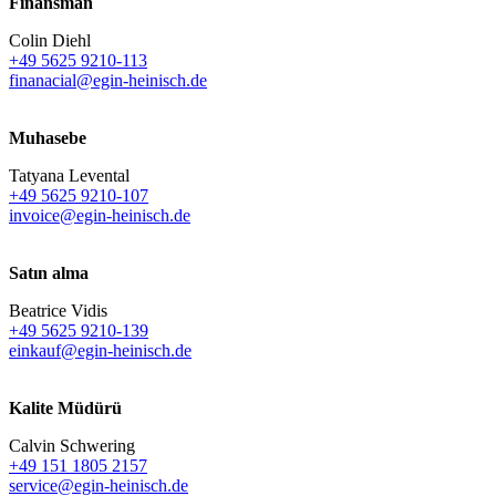
Finansman
Colin Diehl
+49 5625 9210-113
finanacial@egin-heinisch.de
Muhasebe
Tatyana Levental
+49 5625 9210-107
invoice@egin-heinisch.de
Satın alma
Beatrice Vidis
+49 5625 9210-139
einkauf@egin-heinisch.de
Kalite Müdürü
Calvin Schwering
+49 151 1805 2157
service@egin-heinisch.de