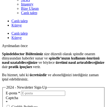
Imagery
Bize Ulaşın
Canlı talep
Canlı talep
Künye
Canlı talep
Künye
Ayrılmadan önce
Spindeldoctor Bültenimiz
size düzenli olarak spindle onarım
dünyasından haberler sunar ve
spindle’ınızın kullanım ömrünü
nasıl uzatabileceğinize
ve böylece
üretimi nasıl artırabileceğinize
dair
pratik ipuçları
verir.
Bu hizmet, tabi ki
ücretsizdir
ve aboneliğinizi istediğiniz zaman
iptal edebilirsiniz.
2024 - Newsletter Sign-Up
E-posta
*
Captcha
*
Gizlilik Politikası