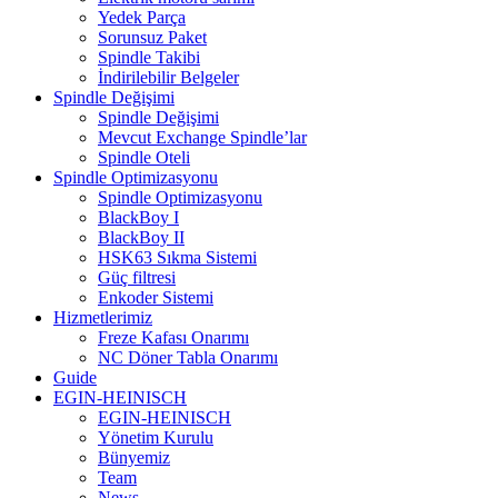
Yedek Parça
Sorunsuz Paket
Spindle Takibi
İndirilebilir Belgeler
Spindle Değişimi
Spindle Değişimi
Mevcut Exchange Spindle’lar
Spindle Oteli
Spindle Optimizasyonu
Spindle Optimizasyonu
BlackBoy I
BlackBoy II
HSK63 Sıkma Sistemi
Güç filtresi
Enkoder Sistemi
Hizmetlerimiz
Freze Kafası Onarımı
NC Döner Tabla Onarımı
Guide
EGIN-HEINISCH
EGIN-HEINISCH
Yönetim Kurulu
Bünyemiz
Team
News