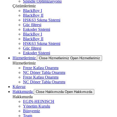
Spindle Optimizasyonu
Çözümlerimiz
BlackBoy I
BlackBoy II
HSK63 Sıkma Sistemi
Güç filtresi
Enkoder Sistemi
BlackBoy I
BlackBoy II
HSK63 Sıkma Sistemi
Güç filtresi
Enkoder Sistemi
Hizmetlerimiz
Close Hizmetlerimiz
Open Hizmetlerimiz
Hizmetlerimiz
Freze Kafası Onarımı
NC Döner Tabla Onarımı
Freze Kafası Onarımı
NC Döner Tabla Onarımı
Kılavuz
Hakkımızda
Close Hakkımızda
Open Hakkımızda
Hakkımızda
EGIN-HEINISCH
Yönetim Kurulu
Bünyemiz
Team