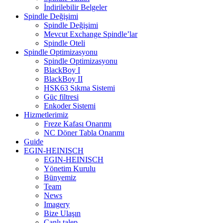
İndirilebilir Belgeler
Spindle Değişimi
Spindle Değişimi
Mevcut Exchange Spindle’lar
Spindle Oteli
Spindle Optimizasyonu
Spindle Optimizasyonu
BlackBoy I
BlackBoy II
HSK63 Sıkma Sistemi
Güç filtresi
Enkoder Sistemi
Hizmetlerimiz
Freze Kafası Onarımı
NC Döner Tabla Onarımı
Guide
EGIN-HEINISCH
EGIN-HEINISCH
Yönetim Kurulu
Bünyemiz
Team
News
Imagery
Bize Ulaşın
Canlı talep