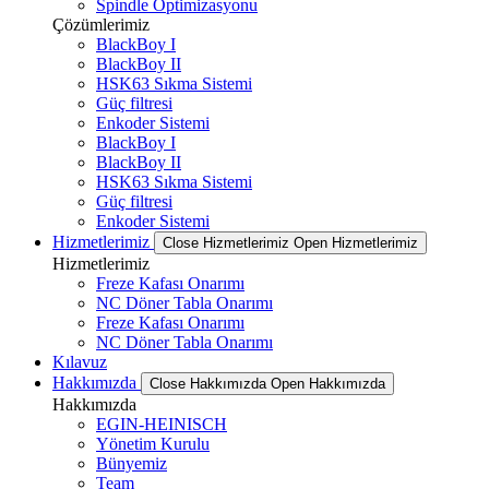
Spindle Optimizasyonu
Çözümlerimiz
BlackBoy I
BlackBoy II
HSK63 Sıkma Sistemi
Güç filtresi
Enkoder Sistemi
BlackBoy I
BlackBoy II
HSK63 Sıkma Sistemi
Güç filtresi
Enkoder Sistemi
Hizmetlerimiz
Close Hizmetlerimiz
Open Hizmetlerimiz
Hizmetlerimiz
Freze Kafası Onarımı
NC Döner Tabla Onarımı
Freze Kafası Onarımı
NC Döner Tabla Onarımı
Kılavuz
Hakkımızda
Close Hakkımızda
Open Hakkımızda
Hakkımızda
EGIN-HEINISCH
Yönetim Kurulu
Bünyemiz
Team