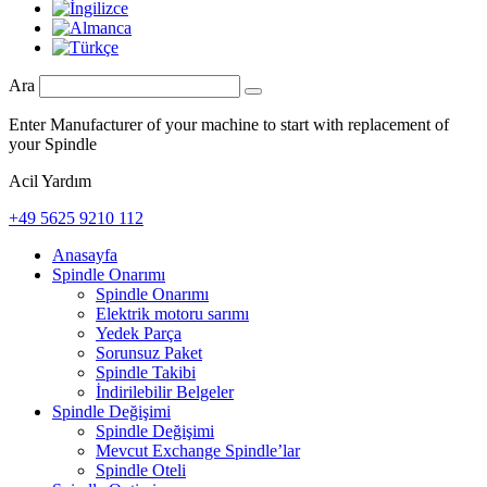
Ara
Enter Manufacturer of your machine to start with replacement of
your Spindle
Acil Yardım
+49 5625 9210 112
Anasayfa
Spindle Onarımı
Spindle Onarımı
Elektrik motoru sarımı
Yedek Parça
Sorunsuz Paket
Spindle Takibi
İndirilebilir Belgeler
Spindle Değişimi
Spindle Değişimi
Mevcut Exchange Spindle’lar
Spindle Oteli