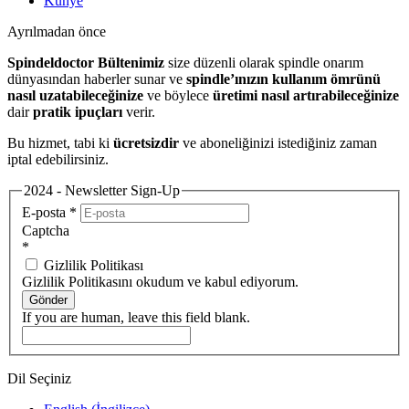
Künye
Ayrılmadan önce
Spindeldoctor Bültenimiz
size düzenli olarak spindle onarım
dünyasından haberler sunar ve
spindle’ınızın kullanım ömrünü
nasıl uzatabileceğinize
ve böylece
üretimi nasıl artırabileceğinize
dair
pratik ipuçları
verir.
Bu hizmet, tabi ki
ücretsizdir
ve aboneliğinizi istediğiniz zaman
iptal edebilirsiniz.
2024 - Newsletter Sign-Up
E-posta
*
Captcha
*
Gizlilik Politikası
Gizlilik Politikasını okudum ve kabul ediyorum.
Gönder
If you are human, leave this field blank.
Dil Seçiniz