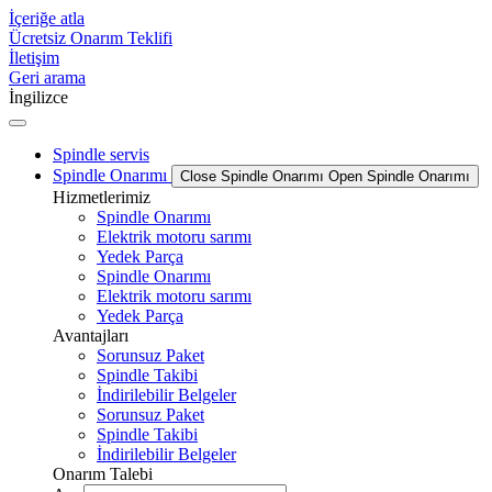
İçeriğe atla
Ücretsiz Onarım Teklifi
İletişim
Geri arama
İngilizce
Spindle servis
Spindle Onarımı
Close Spindle Onarımı
Open Spindle Onarımı
Hizmetlerimiz
Spindle Onarımı
Elektrik motoru sarımı
Yedek Parça
Spindle Onarımı
Elektrik motoru sarımı
Yedek Parça
Avantajları
Sorunsuz Paket
Spindle Takibi
İndirilebilir Belgeler
Sorunsuz Paket
Spindle Takibi
İndirilebilir Belgeler
Onarım Talebi