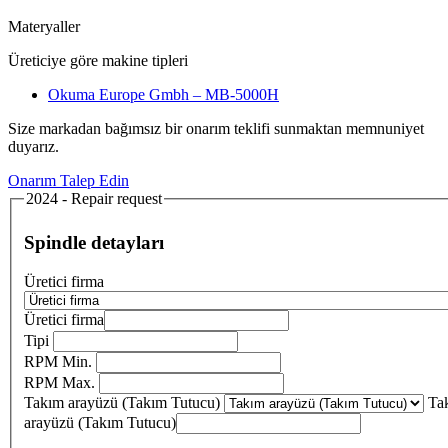
Materyaller
Üreticiye göre makine tipleri
Okuma Europe Gmbh – MB-5000H
Size markadan bağımsız bir onarım teklifi sunmaktan memnuniyet
duyarız.
Onarım Talep Edin
2024 - Repair request
Spindle detayları
Üretici firma
Üretici firma
Tipi
RPM Min.
RPM Max.
Takım arayüzü (Takım Tutucu)
Ta
arayüzü (Takım Tutucu)