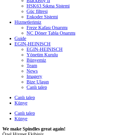
BlackBoy II
HSK63 Sıkma Sistemi
Güç filtresi
Enkoder Sistemi
Hizmetlerimiz
Freze Kafası Onarımı
NC Döner Tabla Onarımı
Guide
EGIN-HEINISCH
EGIN-HEINISCH
Yönetim Kurulu
Bünyemiz
Team
News
Imagery
Bize Ulaşın
Canlı talep
Canlı talep
Künye
Canlı talep
Künye
We make Spindles great again!
Özel Hizmet Ekibiniz