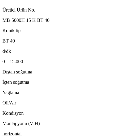
Üretici Ürün No.
MB-5000H 15 K BT 40
Konik tip
BT 40
d/dk
0 – 15.000
Dıştan soğutma
İçten soğutma
Yağlama
Oil/Air
Kondisyon
Montaj yönü (V-H)
horizontal