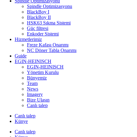
Spindle Optimizasyonu
Spindle Optimizasyonu
BlackBoy I
BlackBoy II
HSK63 Sıkma Sistemi
Güç filtresi
Enkoder Sistemi
Hizmetlerimiz
Freze Kafası Onarımı
NC Döner Tabla Onarımı
Guide
EGIN-HEINISCH
EGIN-HEINISCH
Yönetim Kurulu
Bünyemiz
Team
News
Imagery
Bize Ulaşın
Canlı talep
Canlı talep
Künye
Canlı talep