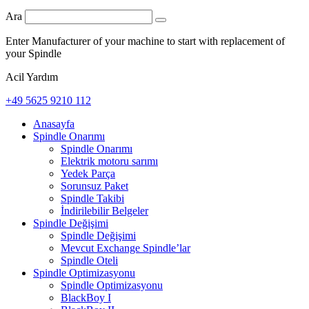
Ara
Enter Manufacturer of your machine to start with replacement of
your Spindle
Acil Yardım
+49 5625 9210 112
Anasayfa
Spindle Onarımı
Spindle Onarımı
Elektrik motoru sarımı
Yedek Parça
Sorunsuz Paket
Spindle Takibi
İndirilebilir Belgeler
Spindle Değişimi
Spindle Değişimi
Mevcut Exchange Spindle’lar
Spindle Oteli
Spindle Optimizasyonu
Spindle Optimizasyonu
BlackBoy I