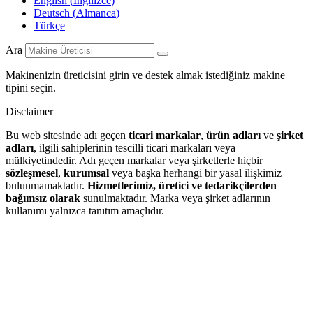
English
(
İngilizce
)
Deutsch
(
Almanca
)
Türkçe
Ara
Makinenizin üreticisini girin ve destek almak istediğiniz makine
tipini seçin.
Disclaimer
Bu web sitesinde adı geçen
ticari markalar
,
ürün adları
ve
şirket
adları
, ilgili sahiplerinin tescilli ticari markaları veya
mülkiyetindedir. Adı geçen markalar veya şirketlerle hiçbir
sözleşmesel
,
kurumsal
veya başka herhangi bir yasal ilişkimiz
bulunmamaktadır.
Hizmetlerimiz, üretici ve tedarikçilerden
bağımsız olarak
sunulmaktadır. Marka veya şirket adlarının
kullanımı yalnızca tanıtım amaçlıdır.