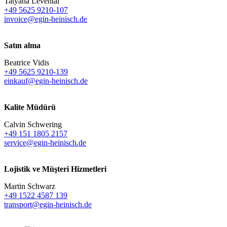
Tatyana Levental
+49 5625 9210-107
invoice@egin-heinisch.de
Satın alma
Beatrice Vidis
+49 5625 9210-139
einkauf@egin-heinisch.de
Kalite Müdürü
Calvin Schwering
+49 151 1805 2157
service@egin-heinisch.de
Lojistik ve
Müşteri Hizmetleri
Martin Schwarz
+49 1522 4587 139
transport@egin-heinisch.de