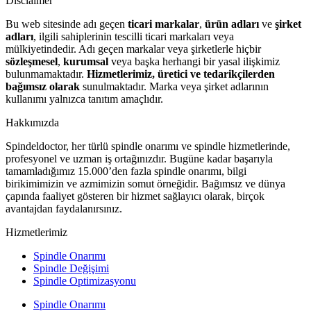
Disclaimer
Bu web sitesinde adı geçen
ticari markalar
,
ürün adları
ve
şirket
adları
, ilgili sahiplerinin tescilli ticari markaları veya
mülkiyetindedir. Adı geçen markalar veya şirketlerle hiçbir
sözleşmesel
,
kurumsal
veya başka herhangi bir yasal ilişkimiz
bulunmamaktadır.
Hizmetlerimiz, üretici ve tedarikçilerden
bağımsız olarak
sunulmaktadır. Marka veya şirket adlarının
kullanımı yalnızca tanıtım amaçlıdır.
Hakkımızda
Spindeldoctor, her türlü spindle onarımı ve spindle hizmetlerinde,
profesyonel ve uzman iş ortağınızdır. Bugüne kadar başarıyla
tamamladığımız 15.000’den fazla spindle onarımı, bilgi
birikimimizin ve azmimizin somut örneğidir. Bağımsız ve dünya
çapında faaliyet gösteren bir hizmet sağlayıcı olarak, birçok
avantajdan faydalanırsınız.
Hizmetlerimiz
Spindle Onarımı
Spindle Değişimi
Spindle Optimizasyonu
Spindle Onarımı