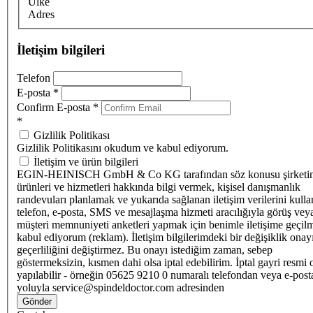
Ülke
Adres
İletişim bilgileri
Telefon
E-posta
*
Confirm E-posta
*
*
Gizlilik Politikası
Gizlilik Politikasını okudum ve kabul ediyorum.
İletişim ve ürün bilgileri
EGIN-HEINISCH GmbH & Co KG tarafından söz konusu şirketi
ürünleri ve hizmetleri hakkında bilgi vermek, kişisel danışmanlık
randevuları planlamak ve yukarıda sağlanan iletişim verilerini kull
telefon, e-posta, SMS ve mesajlaşma hizmeti aracılığıyla görüş vey
müşteri memnuniyeti anketleri yapmak için benimle iletişime geçilm
kabul ediyorum (reklam). İletişim bilgilerimdeki bir değişiklik ona
geçerliliğini değiştirmez. Bu onayı istediğim zaman, sebep
göstermeksizin, kısmen dahi olsa iptal edebilirim. İptal gayri resmi 
yapılabilir - örneğin 05625 9210 0 numaralı telefondan veya e-post
yoluyla service@spindeldoctor.com adresinden
Gönder