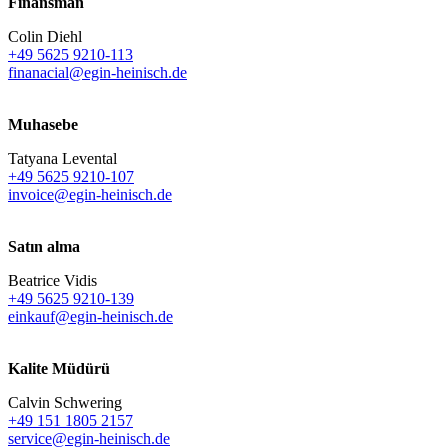
Finansman
Colin Diehl
+49 5625 9210-113
finanacial@egin-heinisch.de
Muhasebe
Tatyana Levental
+49 5625 9210-107
invoice@egin-heinisch.de
Satın alma
Beatrice Vidis
+49 5625 9210-139
einkauf@egin-heinisch.de
Kalite Müdürü
Calvin Schwering
+49 151 1805 2157
service@egin-heinisch.de