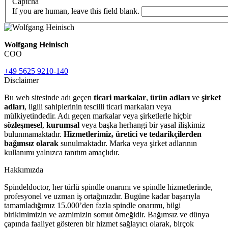
Captcha
If you are human, leave this field blank.
Wolfgang Heinisch
COO
+49 5625 9210-140
Disclaimer
Bu web sitesinde adı geçen
ticari markalar
,
ürün adları
ve
şirket
adları
, ilgili sahiplerinin tescilli ticari markaları veya
mülkiyetindedir. Adı geçen markalar veya şirketlerle hiçbir
sözleşmesel
,
kurumsal
veya başka herhangi bir yasal ilişkimiz
bulunmamaktadır.
Hizmetlerimiz, üretici ve tedarikçilerden
bağımsız olarak
sunulmaktadır. Marka veya şirket adlarının
kullanımı yalnızca tanıtım amaçlıdır.
Hakkımızda
Spindeldoctor, her türlü spindle onarımı ve spindle hizmetlerinde,
profesyonel ve uzman iş ortağınızdır. Bugüne kadar başarıyla
tamamladığımız 15.000’den fazla spindle onarımı, bilgi
birikimimizin ve azmimizin somut örneğidir. Bağımsız ve dünya
çapında faaliyet gösteren bir hizmet sağlayıcı olarak, birçok