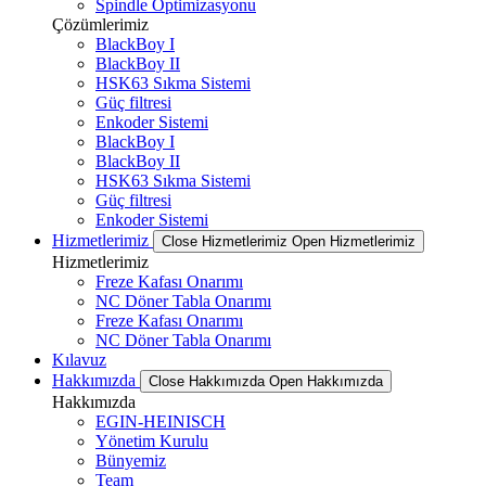
Spindle Optimizasyonu
Çözümlerimiz
BlackBoy I
BlackBoy II
HSK63 Sıkma Sistemi
Güç filtresi
Enkoder Sistemi
BlackBoy I
BlackBoy II
HSK63 Sıkma Sistemi
Güç filtresi
Enkoder Sistemi
Hizmetlerimiz
Close Hizmetlerimiz
Open Hizmetlerimiz
Hizmetlerimiz
Freze Kafası Onarımı
NC Döner Tabla Onarımı
Freze Kafası Onarımı
NC Döner Tabla Onarımı
Kılavuz
Hakkımızda
Close Hakkımızda
Open Hakkımızda
Hakkımızda
EGIN-HEINISCH
Yönetim Kurulu
Bünyemiz
Team