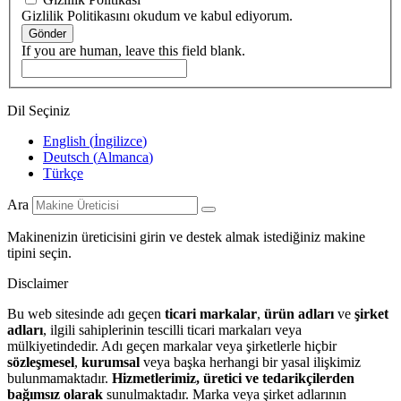
Gizlilik Politikasını okudum ve kabul ediyorum.
Gönder
If you are human, leave this field blank.
Dil Seçiniz
English
(
İngilizce
)
Deutsch
(
Almanca
)
Türkçe
Ara
Makinenizin üreticisini girin ve destek almak istediğiniz makine
tipini seçin.
Disclaimer
Bu web sitesinde adı geçen
ticari markalar
,
ürün adları
ve
şirket
adları
, ilgili sahiplerinin tescilli ticari markaları veya
mülkiyetindedir. Adı geçen markalar veya şirketlerle hiçbir
sözleşmesel
,
kurumsal
veya başka herhangi bir yasal ilişkimiz
bulunmamaktadır.
Hizmetlerimiz, üretici ve tedarikçilerden
bağımsız olarak
sunulmaktadır. Marka veya şirket adlarının