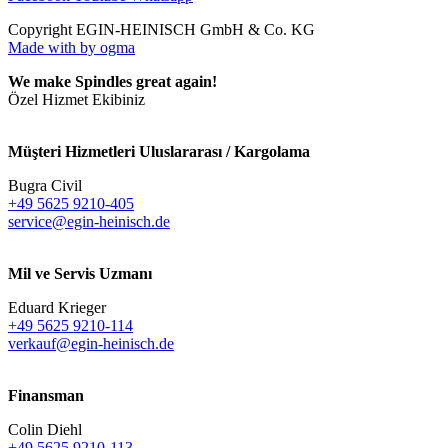
Copyright EGIN-HEINISCH GmbH & Co. KG
Made with
by ogma
We make Spindles great again!
Özel Hizmet Ekibiniz
Müşteri Hizmetleri Uluslararası / Kargolama
Bugra Civil
+49 5625 9210-405
service@egin-heinisch.de
Mil ve Servis Uzmanı
Eduard Krieger
+49 5625 9210-114
verkauf@egin-heinisch.de
Finansman
Colin Diehl
+49 5625 9210-113