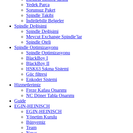
Yedek Parça
Sorunsuz Paket
Spindle Takibi
İndirilebilir Belgeler
Spindle Değişimi
Spindle Değişimi
Mevcut Exchange Spindle’lar
Spindle Oteli
Spindle Optimizasyonu
Spindle Optimizasyonu
BlackBoy I
BlackBoy II
HSK63 Sıkma Sistemi
Güç filtresi
Enkoder Sistemi
Hizmetlerimiz
Freze Kafası Onarımı
NC Döner Tabla Onarımı
Guide
EGIN-HEINISCH
EGIN-HEINISCH
Yönetim Kurulu
Bünyemiz
Team
News