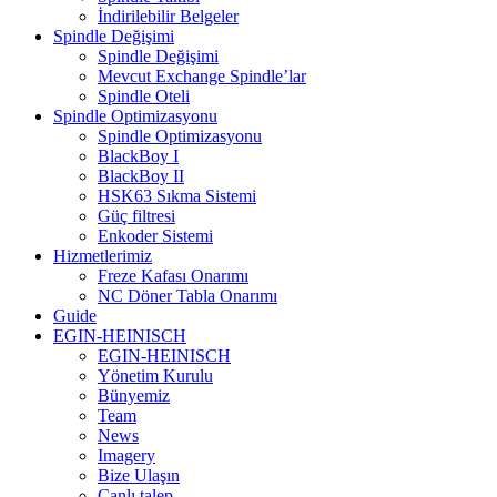
İndirilebilir Belgeler
Spindle Değişimi
Spindle Değişimi
Mevcut Exchange Spindle’lar
Spindle Oteli
Spindle Optimizasyonu
Spindle Optimizasyonu
BlackBoy I
BlackBoy II
HSK63 Sıkma Sistemi
Güç filtresi
Enkoder Sistemi
Hizmetlerimiz
Freze Kafası Onarımı
NC Döner Tabla Onarımı
Guide
EGIN-HEINISCH
EGIN-HEINISCH
Yönetim Kurulu
Bünyemiz
Team
News
Imagery
Bize Ulaşın
Canlı talep