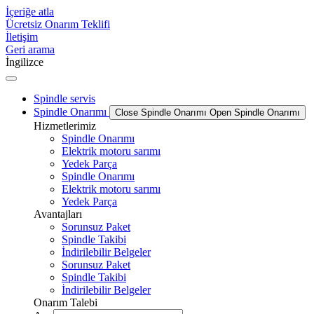
İçeriğe atla
Ücretsiz Onarım Teklifi
İletişim
Geri arama
İngilizce
Spindle servis
Spindle Onarımı
Close Spindle Onarımı
Open Spindle Onarımı
Hizmetlerimiz
Spindle Onarımı
Elektrik motoru sarımı
Yedek Parça
Spindle Onarımı
Elektrik motoru sarımı
Yedek Parça
Avantajları
Sorunsuz Paket
Spindle Takibi
İndirilebilir Belgeler
Sorunsuz Paket
Spindle Takibi
İndirilebilir Belgeler
Onarım Talebi