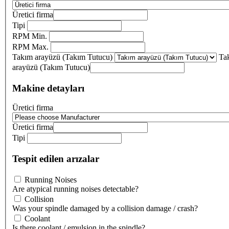
Üretici firma
Tipi
RPM Min.
RPM Max.
Takım arayüzü (Takım Tutucu)
Ta
arayüzü (Takım Tutucu)
Makine detayları
Üretici firma
Üretici firma
Tipi
Tespit edilen arızalar
Running Noises
Are atypical running noises detectable?
Collision
Was your spindle damaged by a collision damage / crash?
Coolant
Is there coolant / emulsion in the spindle?