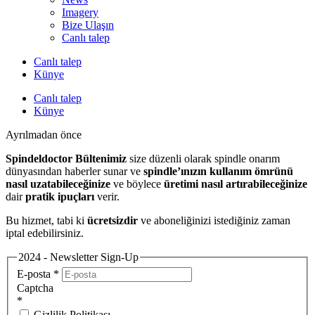
Imagery
Bize Ulaşın
Canlı talep
Canlı talep
Künye
Canlı talep
Künye
Ayrılmadan önce
Spindeldoctor Bültenimiz
size düzenli olarak spindle onarım
dünyasından haberler sunar ve
spindle’ınızın kullanım ömrünü
nasıl uzatabileceğinize
ve böylece
üretimi nasıl artırabileceğinize
dair
pratik ipuçları
verir.
Bu hizmet, tabi ki
ücretsizdir
ve aboneliğinizi istediğiniz zaman
iptal edebilirsiniz.
2024 - Newsletter Sign-Up
E-posta
*
Captcha
*
Gizlilik Politikası