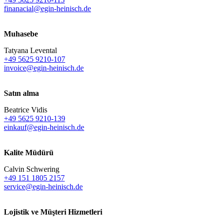
finanacial@egin-heinisch.de
Muhasebe
Tatyana Levental
+49 5625 9210-107
invoice@egin-heinisch.de
Satın alma
Beatrice Vidis
+49 5625 9210-139
einkauf@egin-heinisch.de
Kalite Müdürü
Calvin Schwering
+49 151 1805 2157
service@egin-heinisch.de
Lojistik ve
Müşteri Hizmetleri