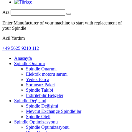
Ara
Enter Manufacturer of your machine to start with replacement of
your Spindle
Acil Yardım
+49 5625 9210 112
Anasayfa
Spindle Onarımı
Spindle Onarımı
Elektrik motoru sarımı
Yedek Parça
Sorunsuz Paket
Spindle Takibi
İndirilebilir Belgeler
Spindle Değişimi
Spindle Değişimi
Mevcut Exchange Spindle’lar
Spindle Oteli
Spindle Optimizasyonu
Spindle Optimizasyonu