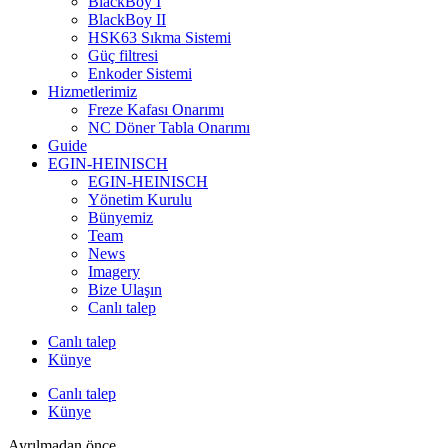
BlackBoy I
BlackBoy II
HSK63 Sıkma Sistemi
Güç filtresi
Enkoder Sistemi
Hizmetlerimiz
Freze Kafası Onarımı
NC Döner Tabla Onarımı
Guide
EGIN-HEINISCH
EGIN-HEINISCH
Yönetim Kurulu
Bünyemiz
Team
News
Imagery
Bize Ulaşın
Canlı talep
Canlı talep
Künye
Canlı talep
Künye
Ayrılmadan önce