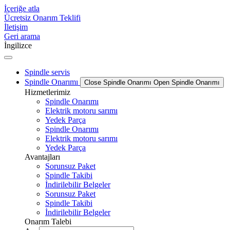
İçeriğe atla
Ücretsiz Onarım Teklifi
İletişim
Geri arama
İngilizce
Spindle servis
Spindle Onarımı
Close Spindle Onarımı
Open Spindle Onarımı
Hizmetlerimiz
Spindle Onarımı
Elektrik motoru sarımı
Yedek Parça
Spindle Onarımı
Elektrik motoru sarımı
Yedek Parça
Avantajları
Sorunsuz Paket
Spindle Takibi
İndirilebilir Belgeler
Sorunsuz Paket
Spindle Takibi
İndirilebilir Belgeler
Onarım Talebi