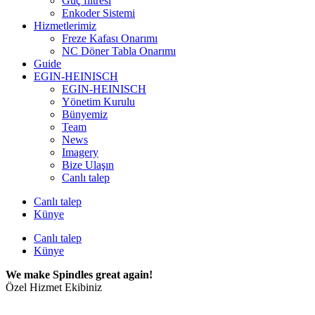
Güç filtresi
Enkoder Sistemi
Hizmetlerimiz
Freze Kafası Onarımı
NC Döner Tabla Onarımı
Guide
EGIN-HEINISCH
EGIN-HEINISCH
Yönetim Kurulu
Bünyemiz
Team
News
Imagery
Bize Ulaşın
Canlı talep
Canlı talep
Künye
Canlı talep
Künye
We make Spindles great again!
Özel Hizmet Ekibiniz