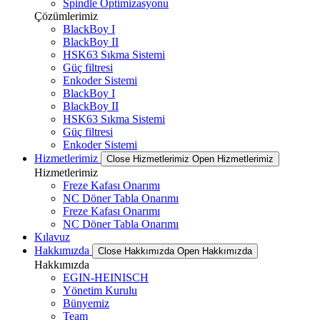
Spindle Optimizasyonu
Çözümlerimiz
BlackBoy I
BlackBoy II
HSK63 Sıkma Sistemi
Güç filtresi
Enkoder Sistemi
BlackBoy I
BlackBoy II
HSK63 Sıkma Sistemi
Güç filtresi
Enkoder Sistemi
Hizmetlerimiz
Close Hizmetlerimiz
Open Hizmetlerimiz
Hizmetlerimiz
Freze Kafası Onarımı
NC Döner Tabla Onarımı
Freze Kafası Onarımı
NC Döner Tabla Onarımı
Kılavuz
Hakkımızda
Close Hakkımızda
Open Hakkımızda
Hakkımızda
EGIN-HEINISCH
Yönetim Kurulu
Bünyemiz
Team