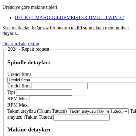
Üreticiye göre makine tipleri
DECKEL MAHO GILDEMEISTER DMG – TWIN 32
Size markadan bağımsız bir onarım teklifi sunmaktan memnuniyet
duyarız.
Onarım Talep Edin
2024 - Repair request
Spindle detayları
Üretici firma
Üretici firma
Tipi
RPM Min.
RPM Max.
Takım arayüzü (Takım Tutucu)
Ta
arayüzü (Takım Tutucu)
Makine detayları