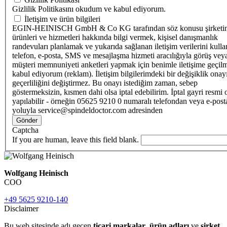
Gizlilik Politikasını okudum ve kabul ediyorum.
İletişim ve ürün bilgileri
EGIN-HEINISCH GmbH & Co KG tarafından söz konusu şirketi
ürünleri ve hizmetleri hakkında bilgi vermek, kişisel danışmanlık
randevuları planlamak ve yukarıda sağlanan iletişim verilerini kull
telefon, e-posta, SMS ve mesajlaşma hizmeti aracılığıyla görüş vey
müşteri memnuniyeti anketleri yapmak için benimle iletişime geçilm
kabul ediyorum (reklam). İletişim bilgilerimdeki bir değişiklik ona
geçerliliğini değiştirmez. Bu onayı istediğim zaman, sebep
göstermeksizin, kısmen dahi olsa iptal edebilirim. İptal gayri resmi 
yapılabilir - örneğin 05625 9210 0 numaralı telefondan veya e-post
yoluyla service@spindeldoctor.com adresinden
Gönder
Captcha
If you are human, leave this field blank.
Wolfgang Heinisch
COO
+49 5625 9210-140
Disclaimer
Bu web sitesinde adı geçen
ticari markalar
,
ürün adları
ve
şirket