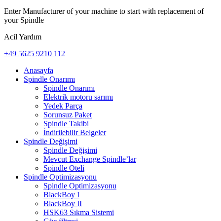
Enter Manufacturer of your machine to start with replacement of
your Spindle
Acil Yardım
+49 5625 9210 112
Anasayfa
Spindle Onarımı
Spindle Onarımı
Elektrik motoru sarımı
Yedek Parça
Sorunsuz Paket
Spindle Takibi
İndirilebilir Belgeler
Spindle Değişimi
Spindle Değişimi
Mevcut Exchange Spindle’lar
Spindle Oteli
Spindle Optimizasyonu
Spindle Optimizasyonu
BlackBoy I
BlackBoy II
HSK63 Sıkma Sistemi