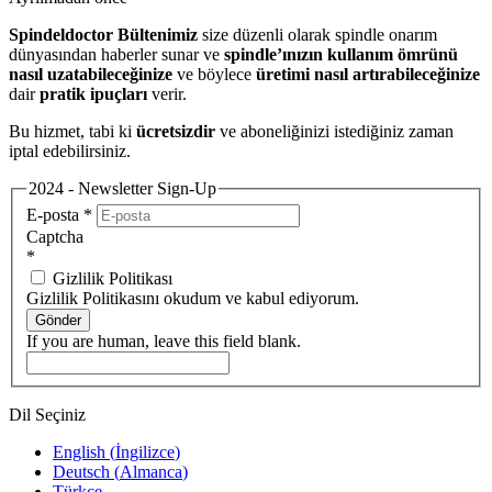
Spindeldoctor Bültenimiz
size düzenli olarak spindle onarım
dünyasından haberler sunar ve
spindle’ınızın kullanım ömrünü
nasıl uzatabileceğinize
ve böylece
üretimi nasıl artırabileceğinize
dair
pratik ipuçları
verir.
Bu hizmet, tabi ki
ücretsizdir
ve aboneliğinizi istediğiniz zaman
iptal edebilirsiniz.
2024 - Newsletter Sign-Up
E-posta
*
Captcha
*
Gizlilik Politikası
Gizlilik Politikasını okudum ve kabul ediyorum.
Gönder
If you are human, leave this field blank.
Dil Seçiniz
English
(
İngilizce
)
Deutsch
(
Almanca
)
Türkçe