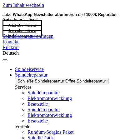
Zum Inhalt wechseln
Jetzt
WhatsApp Newsletter
abonnieren
und
1000€ Reparatur-
Gutschein
sichern!
Jetzt abonnieren
Jetzt abonnieren
Spindelreparatur anfragen
Kontakt
Rückruf
Deutsch
Spindelservice
Spindelreparatur
Schließe Spindelreparatur
Öffne Spindelreparatur
Services
Spindelreparatur
Elektromotorwicklung
Ersatzteile
Spindelreparatur
Elektromotorwicklung
Ersatzteile
Vorteile
Rundum-Sorglos Paket
SpindleTrack