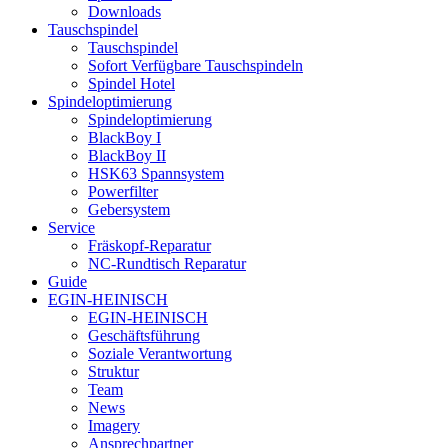
Downloads
Tauschspindel
Tauschspindel
Sofort Verfügbare Tauschspindeln
Spindel Hotel
Spindeloptimierung
Spindeloptimierung
BlackBoy I
BlackBoy II
HSK63 Spannsystem
Powerfilter
Gebersystem
Service
Fräskopf-Reparatur
NC-Rundtisch Reparatur
Guide
EGIN-HEINISCH
EGIN-HEINISCH
Geschäftsführung
Soziale Verantwortung
Struktur
Team
News
Imagery
Ansprechpartner