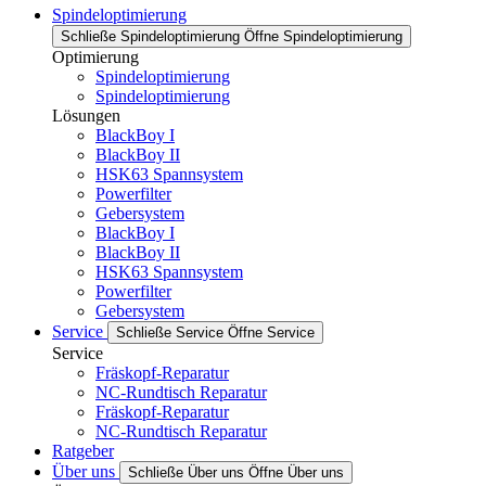
Spindeloptimierung
Schließe Spindeloptimierung
Öffne Spindeloptimierung
Optimierung
Spindeloptimierung
Spindeloptimierung
Lösungen
BlackBoy I
BlackBoy II
HSK63 Spannsystem
Powerfilter
Gebersystem
BlackBoy I
BlackBoy II
HSK63 Spannsystem
Powerfilter
Gebersystem
Service
Schließe Service
Öffne Service
Service
Fräskopf-Reparatur
NC-Rundtisch Reparatur
Fräskopf-Reparatur
NC-Rundtisch Reparatur
Ratgeber
Über uns
Schließe Über uns
Öffne Über uns