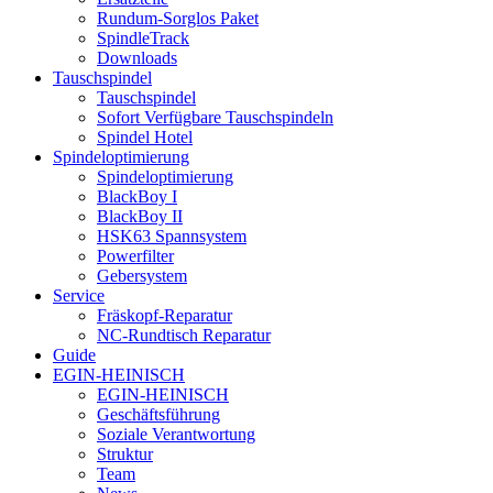
Rundum-Sorglos Paket
SpindleTrack
Downloads
Tauschspindel
Tauschspindel
Sofort Verfügbare Tauschspindeln
Spindel Hotel
Spindeloptimierung
Spindeloptimierung
BlackBoy I
BlackBoy II
HSK63 Spannsystem
Powerfilter
Gebersystem
Service
Fräskopf-Reparatur
NC-Rundtisch Reparatur
Guide
EGIN-HEINISCH
EGIN-HEINISCH
Geschäftsführung
Soziale Verantwortung
Struktur
Team