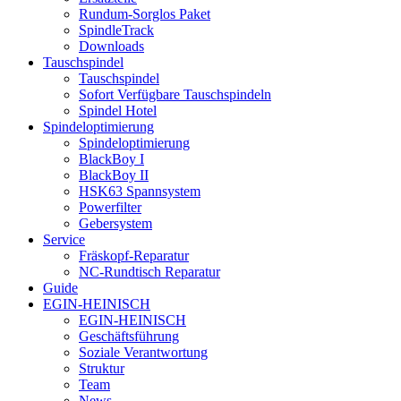
Rundum-Sorglos Paket
SpindleTrack
Downloads
Tauschspindel
Tauschspindel
Sofort Verfügbare Tauschspindeln
Spindel Hotel
Spindeloptimierung
Spindeloptimierung
BlackBoy I
BlackBoy II
HSK63 Spannsystem
Powerfilter
Gebersystem
Service
Fräskopf-Reparatur
NC-Rundtisch Reparatur
Guide
EGIN-HEINISCH
EGIN-HEINISCH
Geschäftsführung
Soziale Verantwortung
Struktur
Team
News