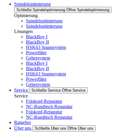
Spindeloptimierung
Schließe Spindeloptimierung
Öffne Spindeloptimierung
Optimierung
Spindeloptimierung
Spindeloptimierung
Lösungen
BlackBoy I
BlackBoy II
HSK63 Spannsystem
Powerfilter
Gebersystem
BlackBoy I
BlackBoy II
HSK63 Spannsystem
Powerfilter
Gebersystem
Service
Schließe Service
Öffne Service
Service
Fräskopf-Reparatur
NC-Rundtisch Reparatur
Fräskopf-Reparatur
NC-Rundtisch Reparatur
Ratgeber
Über uns
Schließe Über uns
Öffne Über uns