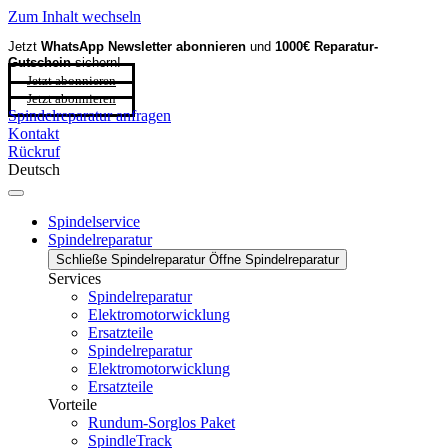
Zum Inhalt wechseln
Jetzt
WhatsApp Newsletter
abonnieren
und
1000€ Reparatur-
Gutschein
sichern!
Jetzt abonnieren
Jetzt abonnieren
Spindelreparatur anfragen
Kontakt
Rückruf
Deutsch
Spindelservice
Spindelreparatur
Schließe Spindelreparatur
Öffne Spindelreparatur
Services
Spindelreparatur
Elektromotorwicklung
Ersatzteile
Spindelreparatur
Elektromotorwicklung
Ersatzteile
Vorteile
Rundum-Sorglos Paket
SpindleTrack