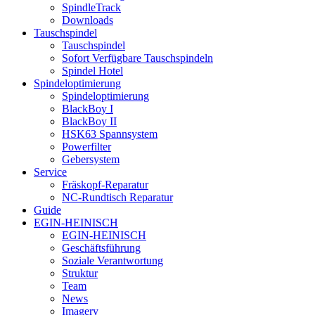
SpindleTrack
Downloads
Tauschspindel
Tauschspindel
Sofort Verfügbare Tauschspindeln
Spindel Hotel
Spindeloptimierung
Spindeloptimierung
BlackBoy I
BlackBoy II
HSK63 Spannsystem
Powerfilter
Gebersystem
Service
Fräskopf-Reparatur
NC-Rundtisch Reparatur
Guide
EGIN-HEINISCH
EGIN-HEINISCH
Geschäftsführung
Soziale Verantwortung
Struktur
Team
News
Imagery