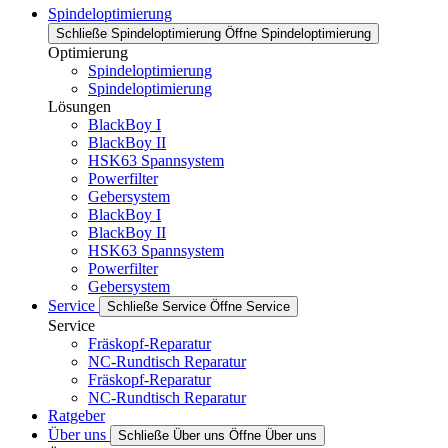
Spindeloptimierung
Schließe Spindeloptimierung
Öffne Spindeloptimierung
Optimierung
Spindeloptimierung
Spindeloptimierung
Lösungen
BlackBoy I
BlackBoy II
HSK63 Spannsystem
Powerfilter
Gebersystem
BlackBoy I
BlackBoy II
HSK63 Spannsystem
Powerfilter
Gebersystem
Service
Schließe Service
Öffne Service
Service
Fräskopf-Reparatur
NC-Rundtisch Reparatur
Fräskopf-Reparatur
NC-Rundtisch Reparatur
Ratgeber
Über uns
Schließe Über uns
Öffne Über uns