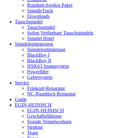
Rundum-Sorglos Paket
SpindleTrack
Downloads
Tauschspindel
Tauschspindel
Sofort Verfügbare Tauschspindeln
Spindel Hotel
Spindeloptimierung
Spindeloptimierung
BlackBoy I
BlackBoy II
HSK63 Spannsystem
Powerfilter
Gebersystem
Service
Fräskopf-Reparatur
NC-Rundtisch Reparatur
Guide
EGIN-HEINISCH
EGIN-HEINISCH
Geschäftsführung
Soziale Verantwortung
Struktur
Team