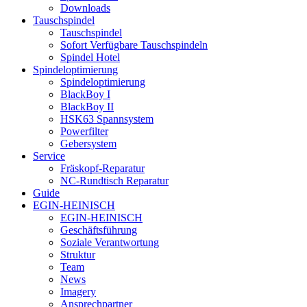
Downloads
Tauschspindel
Tauschspindel
Sofort Verfügbare Tauschspindeln
Spindel Hotel
Spindeloptimierung
Spindeloptimierung
BlackBoy I
BlackBoy II
HSK63 Spannsystem
Powerfilter
Gebersystem
Service
Fräskopf-Reparatur
NC-Rundtisch Reparatur
Guide
EGIN-HEINISCH
EGIN-HEINISCH
Geschäftsführung
Soziale Verantwortung
Struktur
Team
News
Imagery
Ansprechpartner