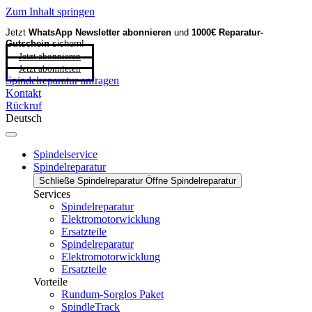
Zum Inhalt springen
Jetzt
WhatsApp Newsletter
abonnieren
und
1000€ Reparatur-
Gutschein
sichern!
Jetzt abonnieren
Jetzt abonnieren
Spindelreparatur anfragen
Kontakt
Rückruf
Deutsch
Spindelservice
Spindelreparatur
Schließe Spindelreparatur
Öffne Spindelreparatur
Services
Spindelreparatur
Elektromotorwicklung
Ersatzteile
Spindelreparatur
Elektromotorwicklung
Ersatzteile
Vorteile
Rundum-Sorglos Paket
SpindleTrack