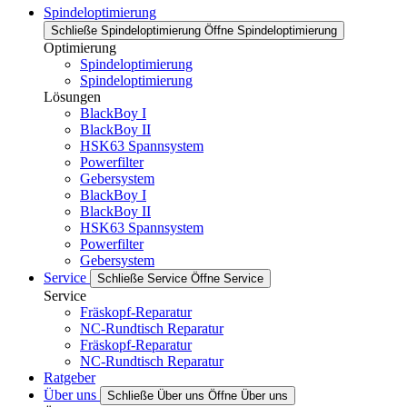
Spindeloptimierung
Schließe Spindeloptimierung
Öffne Spindeloptimierung
Optimierung
Spindeloptimierung
Spindeloptimierung
Lösungen
BlackBoy I
BlackBoy II
HSK63 Spannsystem
Powerfilter
Gebersystem
BlackBoy I
BlackBoy II
HSK63 Spannsystem
Powerfilter
Gebersystem
Service
Schließe Service
Öffne Service
Service
Fräskopf-Reparatur
NC-Rundtisch Reparatur
Fräskopf-Reparatur
NC-Rundtisch Reparatur
Ratgeber
Über uns
Schließe Über uns
Öffne Über uns