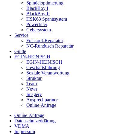
Spindeloptimierung
BlackBoy I
BlackBoy II
HSK63 Spannsystem
Powerfilter
Gebersystem
Service
Fräskopf-Reparatur
NC-Rundtisch Reparatur
Guide
EGIN-HEINISCH
EGIN-HEINISCH
Geschäftsführung
Soziale Verantwortung
Struktur
Team
News
Imagery
Ansprechpartner
Online-Anfrage
Online-Anfrage
Datenschutzerklärung
VDMA
Impressum