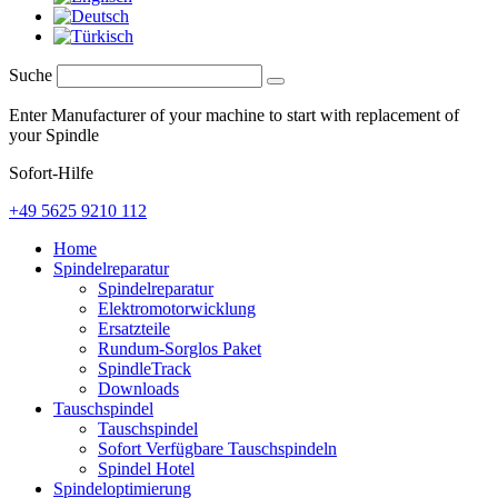
Suche
Enter Manufacturer of your machine to start with replacement of
your Spindle
Sofort-Hilfe
+49 5625 9210 112
Home
Spindelreparatur
Spindelreparatur
Elektromotorwicklung
Ersatzteile
Rundum-Sorglos Paket
SpindleTrack
Downloads
Tauschspindel
Tauschspindel
Sofort Verfügbare Tauschspindeln
Spindel Hotel
Spindeloptimierung