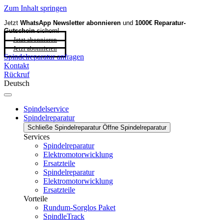
Zum Inhalt springen
Jetzt
WhatsApp Newsletter
abonnieren
und
1000€ Reparatur-
Gutschein
sichern!
Jetzt abonnieren
Jetzt abonnieren
Spindelreparatur anfragen
Kontakt
Rückruf
Deutsch
Spindelservice
Spindelreparatur
Schließe Spindelreparatur
Öffne Spindelreparatur
Services
Spindelreparatur
Elektromotorwicklung
Ersatzteile
Spindelreparatur
Elektromotorwicklung
Ersatzteile
Vorteile
Rundum-Sorglos Paket
SpindleTrack