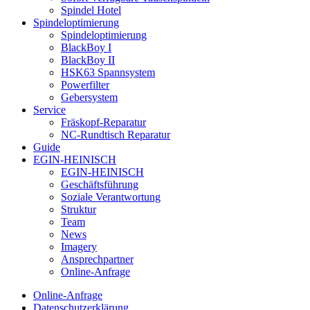
Spindel Hotel
Spindeloptimierung
Spindeloptimierung
BlackBoy I
BlackBoy II
HSK63 Spannsystem
Powerfilter
Gebersystem
Service
Fräskopf-Reparatur
NC-Rundtisch Reparatur
Guide
EGIN-HEINISCH
EGIN-HEINISCH
Geschäftsführung
Soziale Verantwortung
Struktur
Team
News
Imagery
Ansprechpartner
Online-Anfrage
Online-Anfrage
Datenschutzerklärung