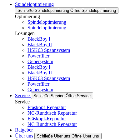
Spindeloptimierung
Schließe Spindeloptimierung
Öffne Spindeloptimierung
Optimierung
Spindeloptimierung
Spindeloptimierung
Lösungen
BlackBoy I
BlackBoy II
HSK63 Spannsystem
Powerfilter
Gebersystem
BlackBoy I
BlackBoy II
HSK63 Spannsystem
Powerfilter
Gebersystem
Service
Schließe Service
Öffne Service
Service
Fräskopf-Reparatur
NC-Rundtisch Reparatur
Fräskopf-Reparatur
NC-Rundtisch Reparatur
Ratgeber
Über uns
Schließe Über uns
Öffne Über uns