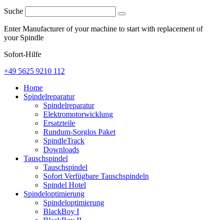
Suche
Enter Manufacturer of your machine to start with replacement of
your Spindle
Sofort-Hilfe
+49 5625 9210 112
Home
Spindelreparatur
Spindelreparatur
Elektromotorwicklung
Ersatzteile
Rundum-Sorglos Paket
SpindleTrack
Downloads
Tauschspindel
Tauschspindel
Sofort Verfügbare Tauschspindeln
Spindel Hotel
Spindeloptimierung
Spindeloptimierung
BlackBoy I