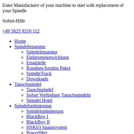
Enter Manufacturer of your machine to start with replacement of
your Spindle
Sofort-Hilfe
+49 5625 9210 112
Home
Spindelreparatur
Spindelreparatur
Elektromotorwicklung
Ersatzteile
Rundum-Sorglos Paket
SpindleTrack
Downloads
Tauschspindel
Tauschspindel
Sofort Verfügbare Tauschspindeln
Spindel Hotel
Spindeloptimierung
Spindeloptimierung
BlackBoy I
BlackBoy II
HSK63 Spannsystem
Powerfilter