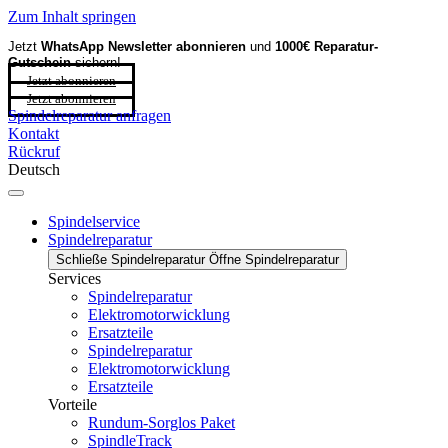
Zum Inhalt springen
Jetzt
WhatsApp Newsletter
abonnieren
und
1000€ Reparatur-
Gutschein
sichern!
Jetzt abonnieren
Jetzt abonnieren
Spindelreparatur anfragen
Kontakt
Rückruf
Deutsch
Spindelservice
Spindelreparatur
Schließe Spindelreparatur
Öffne Spindelreparatur
Services
Spindelreparatur
Elektromotorwicklung
Ersatzteile
Spindelreparatur
Elektromotorwicklung
Ersatzteile
Vorteile
Rundum-Sorglos Paket
SpindleTrack