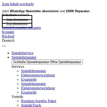
Zum Inhalt wechseln
Jetzt
WhatsApp Newsletter
abonnieren
und
1000€ Reparatur-
Gutschein
sichern!
Jetzt abonnieren
Jetzt abonnieren
Spindelreparatur anfragen
Kontakt
Rückruf
Deutsch
Spindelservice
Spindelreparatur
Schließe Spindelreparatur
Öffne Spindelreparatur
Services
Spindelreparatur
Elektromotorwicklung
Ersatzteile
Spindelreparatur
Elektromotorwicklung
Ersatzteile
Vorteile
Rundum-Sorglos Paket
SpindleTrack