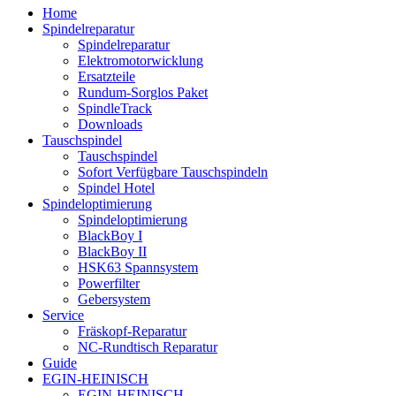
Home
Spindelreparatur
Spindelreparatur
Elektromotorwicklung
Ersatzteile
Rundum-Sorglos Paket
SpindleTrack
Downloads
Tauschspindel
Tauschspindel
Sofort Verfügbare Tauschspindeln
Spindel Hotel
Spindeloptimierung
Spindeloptimierung
BlackBoy I
BlackBoy II
HSK63 Spannsystem
Powerfilter
Gebersystem
Service
Fräskopf-Reparatur
NC-Rundtisch Reparatur
Guide
EGIN-HEINISCH
EGIN-HEINISCH