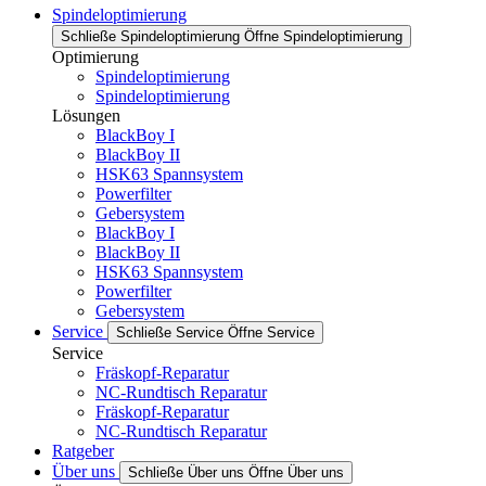
Spindeloptimierung
Schließe Spindeloptimierung
Öffne Spindeloptimierung
Optimierung
Spindeloptimierung
Spindeloptimierung
Lösungen
BlackBoy I
BlackBoy II
HSK63 Spannsystem
Powerfilter
Gebersystem
BlackBoy I
BlackBoy II
HSK63 Spannsystem
Powerfilter
Gebersystem
Service
Schließe Service
Öffne Service
Service
Fräskopf-Reparatur
NC-Rundtisch Reparatur
Fräskopf-Reparatur
NC-Rundtisch Reparatur
Ratgeber
Über uns
Schließe Über uns
Öffne Über uns