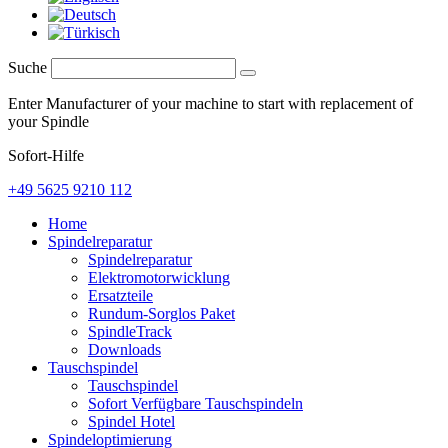
Suche
Enter Manufacturer of your machine to start with replacement of
your Spindle
Sofort-Hilfe
+49 5625 9210 112
Home
Spindelreparatur
Spindelreparatur
Elektromotorwicklung
Ersatzteile
Rundum-Sorglos Paket
SpindleTrack
Downloads
Tauschspindel
Tauschspindel
Sofort Verfügbare Tauschspindeln
Spindel Hotel
Spindeloptimierung