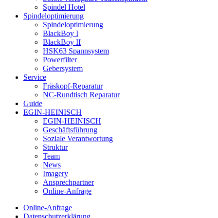
Spindel Hotel
Spindeloptimierung
Spindeloptimierung
BlackBoy I
BlackBoy II
HSK63 Spannsystem
Powerfilter
Gebersystem
Service
Fräskopf-Reparatur
NC-Rundtisch Reparatur
Guide
EGIN-HEINISCH
EGIN-HEINISCH
Geschäftsführung
Soziale Verantwortung
Struktur
Team
News
Imagery
Ansprechpartner
Online-Anfrage
Online-Anfrage
Datenschutzerklärung