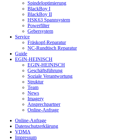
Spindeloptimierung
BlackBoy I
BlackBoy II
HSK63 Spannsystem
Powerfilter
Gebersystem
Service
Fräskopf-Reparatur
NC-Rundtisch Reparatur
Guide
EGIN-HEINISCH
EGIN-HEINISCH
Geschäftsführung
Soziale Verantwortung
Struktur
Team
News
Imagery
Ansprechpartner
Online-Anfrage
Online-Anfrage
Datenschutzerklärung
VDMA
Impressum