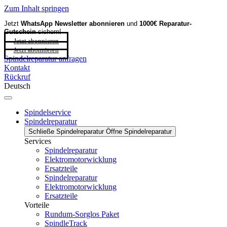
Zum Inhalt springen
Jetzt
WhatsApp Newsletter
abonnieren
und
1000€ Reparatur-
Gutschein
sichern!
Jetzt abonnieren
Jetzt abonnieren
Spindelreparatur anfragen
Kontakt
Rückruf
Deutsch
Spindelservice
Spindelreparatur
Schließe Spindelreparatur
Öffne Spindelreparatur
Services
Spindelreparatur
Elektromotorwicklung
Ersatzteile
Spindelreparatur
Elektromotorwicklung
Ersatzteile
Vorteile
Rundum-Sorglos Paket
SpindleTrack