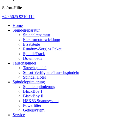
Sofort-Hilfe
+49 5625 9210 112
Home
Spindelreparatur
Spindelreparatur
Elektromotorwicklung
Ersatzteile
Rundum-Sorglos Paket
SpindleTrack
Downloads
Tauschspindel
Tauschspindel
Sofort Verfügbare Tauschspindeln
Spindel Hotel
Spindeloptimierung
Spindeloptimierung
BlackBoy I
BlackBoy II
HSK63 Spannsystem
Powerfilter
Gebersystem
Service