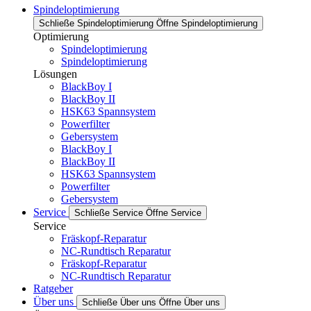
Spindeloptimierung
Schließe Spindeloptimierung
Öffne Spindeloptimierung
Optimierung
Spindeloptimierung
Spindeloptimierung
Lösungen
BlackBoy I
BlackBoy II
HSK63 Spannsystem
Powerfilter
Gebersystem
BlackBoy I
BlackBoy II
HSK63 Spannsystem
Powerfilter
Gebersystem
Service
Schließe Service
Öffne Service
Service
Fräskopf-Reparatur
NC-Rundtisch Reparatur
Fräskopf-Reparatur
NC-Rundtisch Reparatur
Ratgeber
Über uns
Schließe Über uns
Öffne Über uns