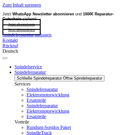
Zum Inhalt springen
Jetzt
WhatsApp Newsletter
abonnieren
und
1000€ Reparatur-
Gutschein
sichern!
Jetzt abonnieren
Jetzt abonnieren
Spindelreparatur anfragen
Kontakt
Rückruf
Deutsch
Spindelservice
Spindelreparatur
Schließe Spindelreparatur
Öffne Spindelreparatur
Services
Spindelreparatur
Elektromotorwicklung
Ersatzteile
Spindelreparatur
Elektromotorwicklung
Ersatzteile
Vorteile
Rundum-Sorglos Paket
SpindleTrack