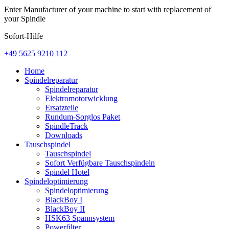
Enter Manufacturer of your machine to start with replacement of
your Spindle
Sofort-Hilfe
+49 5625 9210 112
Home
Spindelreparatur
Spindelreparatur
Elektromotorwicklung
Ersatzteile
Rundum-Sorglos Paket
SpindleTrack
Downloads
Tauschspindel
Tauschspindel
Sofort Verfügbare Tauschspindeln
Spindel Hotel
Spindeloptimierung
Spindeloptimierung
BlackBoy I
BlackBoy II
HSK63 Spannsystem
Powerfilter