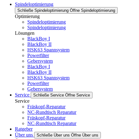
Spindeloptimierung
Schließe Spindeloptimierung
Öffne Spindeloptimierung
Optimierung
Spindeloptimierung
Spindeloptimierung
Lösungen
BlackBoy I
BlackBoy II
HSK63 Spannsystem
Powerfilter
Gebersystem
BlackBoy I
BlackBoy II
HSK63 Spannsystem
Powerfilter
Gebersystem
Service
Schließe Service
Öffne Service
Service
Fräskopf-Reparatur
NC-Rundtisch Reparatur
Fräskopf-Reparatur
NC-Rundtisch Reparatur
Ratgeber
Über uns
Schließe Über uns
Öffne Über uns