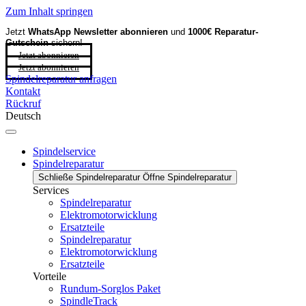
Zum Inhalt springen
Jetzt
WhatsApp Newsletter
abonnieren
und
1000€ Reparatur-
Gutschein
sichern!
Jetzt abonnieren
Jetzt abonnieren
Spindelreparatur anfragen
Kontakt
Rückruf
Deutsch
Spindelservice
Spindelreparatur
Schließe Spindelreparatur
Öffne Spindelreparatur
Services
Spindelreparatur
Elektromotorwicklung
Ersatzteile
Spindelreparatur
Elektromotorwicklung
Ersatzteile
Vorteile
Rundum-Sorglos Paket
SpindleTrack