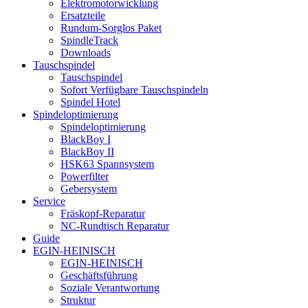
Elektromotorwicklung
Ersatzteile
Rundum-Sorglos Paket
SpindleTrack
Downloads
Tauschspindel
Tauschspindel
Sofort Verfügbare Tauschspindeln
Spindel Hotel
Spindeloptimierung
Spindeloptimierung
BlackBoy I
BlackBoy II
HSK63 Spannsystem
Powerfilter
Gebersystem
Service
Fräskopf-Reparatur
NC-Rundtisch Reparatur
Guide
EGIN-HEINISCH
EGIN-HEINISCH
Geschäftsführung
Soziale Verantwortung
Struktur