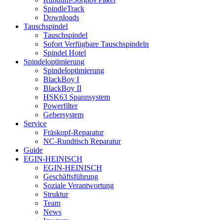
SpindleTrack
Downloads
Tauschspindel
Tauschspindel
Sofort Verfügbare Tauschspindeln
Spindel Hotel
Spindeloptimierung
Spindeloptimierung
BlackBoy I
BlackBoy II
HSK63 Spannsystem
Powerfilter
Gebersystem
Service
Fräskopf-Reparatur
NC-Rundtisch Reparatur
Guide
EGIN-HEINISCH
EGIN-HEINISCH
Geschäftsführung
Soziale Verantwortung
Struktur
Team
News