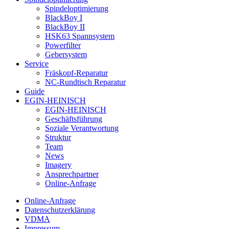
Spindeloptimierung
BlackBoy I
BlackBoy II
HSK63 Spannsystem
Powerfilter
Gebersystem
Service
Fräskopf-Reparatur
NC-Rundtisch Reparatur
Guide
EGIN-HEINISCH
EGIN-HEINISCH
Geschäftsführung
Soziale Verantwortung
Struktur
Team
News
Imagery
Ansprechpartner
Online-Anfrage
Online-Anfrage
Datenschutzerklärung
VDMA
Impressum