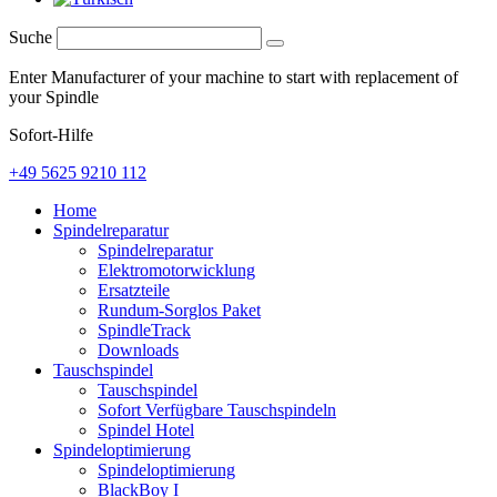
Suche
Enter Manufacturer of your machine to start with replacement of
your Spindle
Sofort-Hilfe
+49 5625 9210 112
Home
Spindelreparatur
Spindelreparatur
Elektromotorwicklung
Ersatzteile
Rundum-Sorglos Paket
SpindleTrack
Downloads
Tauschspindel
Tauschspindel
Sofort Verfügbare Tauschspindeln
Spindel Hotel
Spindeloptimierung
Spindeloptimierung
BlackBoy I