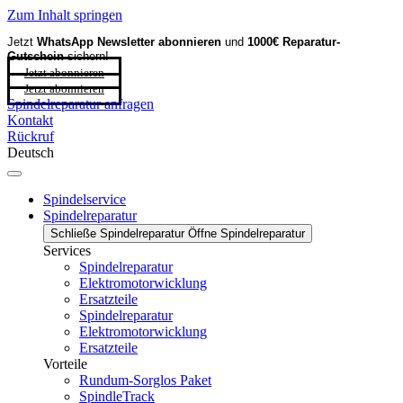
Zum Inhalt springen
Jetzt
WhatsApp Newsletter
abonnieren
und
1000€ Reparatur-
Gutschein
sichern!
Jetzt abonnieren
Jetzt abonnieren
Spindelreparatur anfragen
Kontakt
Rückruf
Deutsch
Spindelservice
Spindelreparatur
Schließe Spindelreparatur
Öffne Spindelreparatur
Services
Spindelreparatur
Elektromotorwicklung
Ersatzteile
Spindelreparatur
Elektromotorwicklung
Ersatzteile
Vorteile
Rundum-Sorglos Paket
SpindleTrack