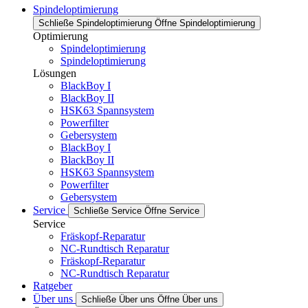
Spindeloptimierung
Schließe Spindeloptimierung
Öffne Spindeloptimierung
Optimierung
Spindeloptimierung
Spindeloptimierung
Lösungen
BlackBoy I
BlackBoy II
HSK63 Spannsystem
Powerfilter
Gebersystem
BlackBoy I
BlackBoy II
HSK63 Spannsystem
Powerfilter
Gebersystem
Service
Schließe Service
Öffne Service
Service
Fräskopf-Reparatur
NC-Rundtisch Reparatur
Fräskopf-Reparatur
NC-Rundtisch Reparatur
Ratgeber
Über uns
Schließe Über uns
Öffne Über uns