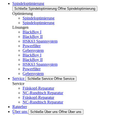
Spindeloptimierung
Schließe Spindeloptimierung
Öffne Spindeloptimierung
Optimierung
Spindeloptimierung
Spindeloptimierung
Lösungen
BlackBoy I
BlackBoy II
HSK63 Spannsystem
Powerfilter
Gebersystem
BlackBoy I
BlackBoy II
HSK63 Spannsystem
Powerfilter
Gebersystem
Service
Schließe Service
Öffne Service
Service
Fräskopf-Reparatur
NC-Rundtisch Reparatur
Fräskopf-Reparatur
NC-Rundtisch Reparatur
Ratgeber
Über uns
Schließe Über uns
Öffne Über uns