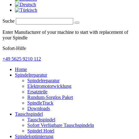
Suche
Enter Manufacturer of your machine to start with replacement of
your Spindle
Sofort-Hilfe
+49 5625 9210 112
Home
Spindelreparatur
Spindelreparatur
Elektromotorwicklung
Ersatzteile
Rundum-Sorglos Paket
SpindleTrack
Downloads
Tauschspindel
Tauschspindel
Sofort Verfügbare Tauschspindeln
Spindel Hotel
Spindeloptimierung