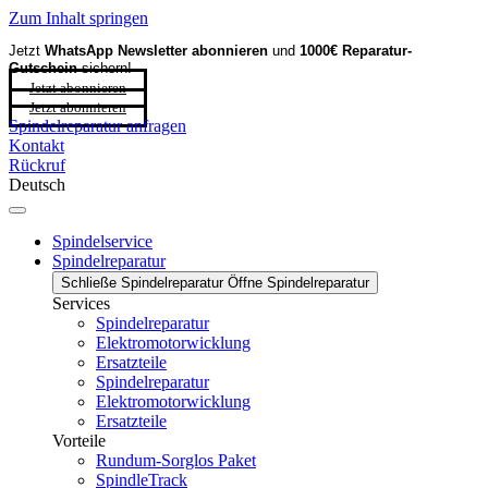
Zum Inhalt springen
Jetzt
WhatsApp Newsletter
abonnieren
und
1000€ Reparatur-
Gutschein
sichern!
Jetzt abonnieren
Jetzt abonnieren
Spindelreparatur anfragen
Kontakt
Rückruf
Deutsch
Spindelservice
Spindelreparatur
Schließe Spindelreparatur
Öffne Spindelreparatur
Services
Spindelreparatur
Elektromotorwicklung
Ersatzteile
Spindelreparatur
Elektromotorwicklung
Ersatzteile
Vorteile
Rundum-Sorglos Paket
SpindleTrack