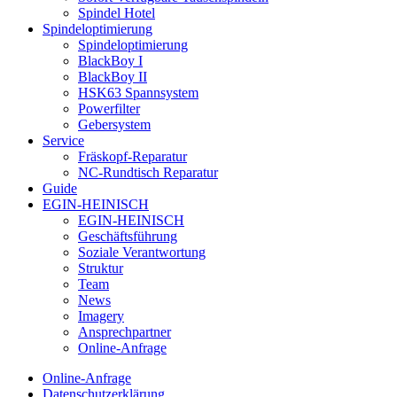
Spindel Hotel
Spindeloptimierung
Spindeloptimierung
BlackBoy I
BlackBoy II
HSK63 Spannsystem
Powerfilter
Gebersystem
Service
Fräskopf-Reparatur
NC-Rundtisch Reparatur
Guide
EGIN-HEINISCH
EGIN-HEINISCH
Geschäftsführung
Soziale Verantwortung
Struktur
Team
News
Imagery
Ansprechpartner
Online-Anfrage
Online-Anfrage
Datenschutzerklärung