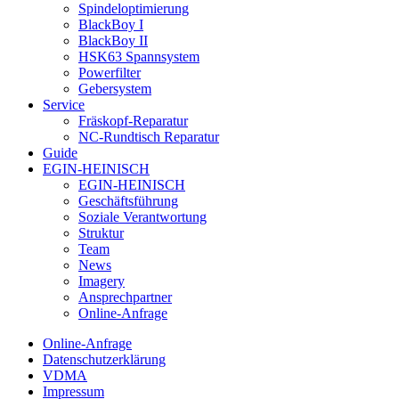
Spindeloptimierung
BlackBoy I
BlackBoy II
HSK63 Spannsystem
Powerfilter
Gebersystem
Service
Fräskopf-Reparatur
NC-Rundtisch Reparatur
Guide
EGIN-HEINISCH
EGIN-HEINISCH
Geschäftsführung
Soziale Verantwortung
Struktur
Team
News
Imagery
Ansprechpartner
Online-Anfrage
Online-Anfrage
Datenschutzerklärung
VDMA
Impressum