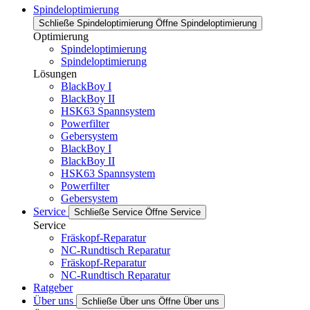
Spindeloptimierung
Schließe Spindeloptimierung
Öffne Spindeloptimierung
Optimierung
Spindeloptimierung
Spindeloptimierung
Lösungen
BlackBoy I
BlackBoy II
HSK63 Spannsystem
Powerfilter
Gebersystem
BlackBoy I
BlackBoy II
HSK63 Spannsystem
Powerfilter
Gebersystem
Service
Schließe Service
Öffne Service
Service
Fräskopf-Reparatur
NC-Rundtisch Reparatur
Fräskopf-Reparatur
NC-Rundtisch Reparatur
Ratgeber
Über uns
Schließe Über uns
Öffne Über uns