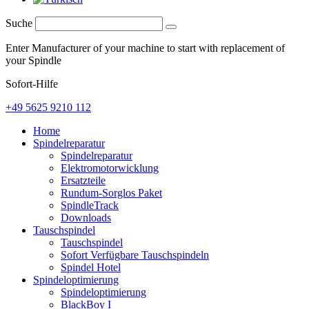
Suche
Enter Manufacturer of your machine to start with replacement of
your Spindle
Sofort-Hilfe
+49 5625 9210 112
Home
Spindelreparatur
Spindelreparatur
Elektromotorwicklung
Ersatzteile
Rundum-Sorglos Paket
SpindleTrack
Downloads
Tauschspindel
Tauschspindel
Sofort Verfügbare Tauschspindeln
Spindel Hotel
Spindeloptimierung
Spindeloptimierung
BlackBoy I