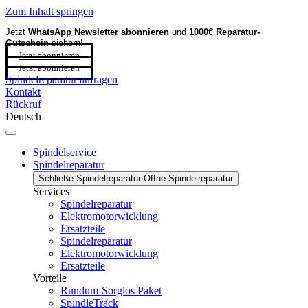
Zum Inhalt springen
Jetzt
WhatsApp Newsletter
abonnieren
und
1000€ Reparatur-
Gutschein
sichern!
Jetzt abonnieren
Jetzt abonnieren
Spindelreparatur anfragen
Kontakt
Rückruf
Deutsch
Spindelservice
Spindelreparatur
Schließe Spindelreparatur
Öffne Spindelreparatur
Services
Spindelreparatur
Elektromotorwicklung
Ersatzteile
Spindelreparatur
Elektromotorwicklung
Ersatzteile
Vorteile
Rundum-Sorglos Paket
SpindleTrack