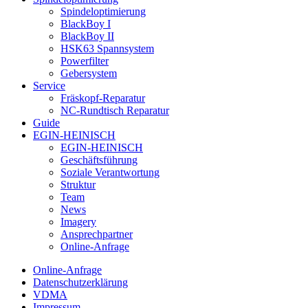
Spindeloptimierung
BlackBoy I
BlackBoy II
HSK63 Spannsystem
Powerfilter
Gebersystem
Service
Fräskopf-Reparatur
NC-Rundtisch Reparatur
Guide
EGIN-HEINISCH
EGIN-HEINISCH
Geschäftsführung
Soziale Verantwortung
Struktur
Team
News
Imagery
Ansprechpartner
Online-Anfrage
Online-Anfrage
Datenschutzerklärung
VDMA
Impressum