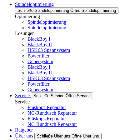
Spindeloptimierung
Schließe Spindeloptimierung
Öffne Spindeloptimierung
Optimierung
Spindeloptimierung
Spindeloptimierung
Lösungen
BlackBoy I
BlackBoy II
HSK63 Spannsystem
Powerfilter
Gebersystem
BlackBoy I
BlackBoy II
HSK63 Spannsystem
Powerfilter
Gebersystem
Service
Schließe Service
Öffne Service
Service
Fräskopf-Reparatur
NC-Rundtisch Reparatur
Fräskopf-Reparatur
NC-Rundtisch Reparatur
Ratgeber
Über uns
Schließe Über uns
Öffne Über uns