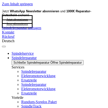
Zum Inhalt springen
Jetzt
WhatsApp Newsletter
abonnieren
und
1000€ Reparatur-
Gutschein
sichern!
Jetzt abonnieren
Jetzt abonnieren
Spindelreparatur anfragen
Kontakt
Rückruf
Deutsch
Spindelservice
Spindelreparatur
Schließe Spindelreparatur
Öffne Spindelreparatur
Services
Spindelreparatur
Elektromotorwicklung
Ersatzteile
Spindelreparatur
Elektromotorwicklung
Ersatzteile
Vorteile
Rundum-Sorglos Paket
SpindleTrack