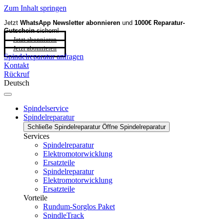
Zum Inhalt springen
Jetzt
WhatsApp Newsletter
abonnieren
und
1000€ Reparatur-
Gutschein
sichern!
Jetzt abonnieren
Jetzt abonnieren
Spindelreparatur anfragen
Kontakt
Rückruf
Deutsch
Spindelservice
Spindelreparatur
Schließe Spindelreparatur
Öffne Spindelreparatur
Services
Spindelreparatur
Elektromotorwicklung
Ersatzteile
Spindelreparatur
Elektromotorwicklung
Ersatzteile
Vorteile
Rundum-Sorglos Paket
SpindleTrack