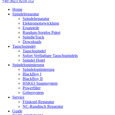
+49 5625 9210 112
Home
Spindelreparatur
Spindelreparatur
Elektromotorwicklung
Ersatzteile
Rundum-Sorglos Paket
SpindleTrack
Downloads
Tauschspindel
Tauschspindel
Sofort Verfügbare Tauschspindeln
Spindel Hotel
Spindeloptimierung
Spindeloptimierung
BlackBoy I
BlackBoy II
HSK63 Spannsystem
Powerfilter
Gebersystem
Service
Fräskopf-Reparatur
NC-Rundtisch Reparatur
Guide