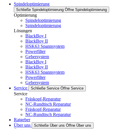
Spindeloptimierung
Schließe Spindeloptimierung
Öffne Spindeloptimierung
Optimierung
Spindeloptimierung
Spindeloptimierung
Lösungen
BlackBoy I
BlackBoy II
HSK63 Spannsystem
Powerfilter
Gebersystem
BlackBoy I
BlackBoy II
HSK63 Spannsystem
Powerfilter
Gebersystem
Service
Schließe Service
Öffne Service
Service
Fräskopf-Reparatur
NC-Rundtisch Reparatur
Fräskopf-Reparatur
NC-Rundtisch Reparatur
Ratgeber
Über uns
Schließe Über uns
Öffne Über uns