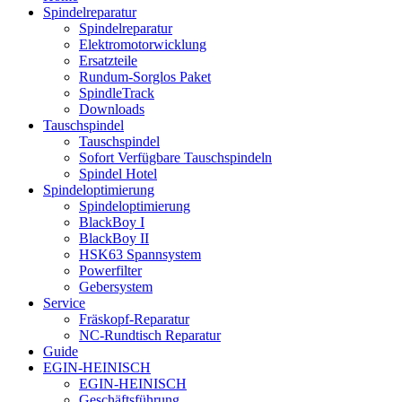
Spindelreparatur
Spindelreparatur
Elektromotorwicklung
Ersatzteile
Rundum-Sorglos Paket
SpindleTrack
Downloads
Tauschspindel
Tauschspindel
Sofort Verfügbare Tauschspindeln
Spindel Hotel
Spindeloptimierung
Spindeloptimierung
BlackBoy I
BlackBoy II
HSK63 Spannsystem
Powerfilter
Gebersystem
Service
Fräskopf-Reparatur
NC-Rundtisch Reparatur
Guide
EGIN-HEINISCH
EGIN-HEINISCH
Geschäftsführung